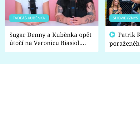
TADEÁŠ KUBĚNKA
SHOWBYZNYS
Sugar Denny a Kuběnka opět
Patrik Kincl se zastal
útočí na Veronicu Biasiol.
poraženéh
Proč je podle nich falešná a
fanoušci n
lže o své nevěře?