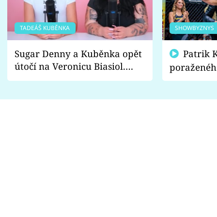
TADEÁŠ KUBĚNKA
SHOWBYZNYS
Sugar Denny a Kuběnka opět
Patrik Kincl se zastal
útočí na Veronicu Biasiol.
poraženéh
Proč je podle nich falešná a
fanoušci n
lže o své nevěře?