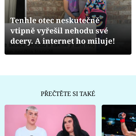
Sex a vztahy
Videa
Tenhle otec neskutečně
vtipně vyřešil nehodu své
Sledujte prima+
dcery. A internet ho miluje!
Přihlášení
Sledujte nás
PŘEČTĚTE SI TAKÉ