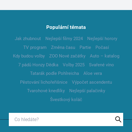
Populární témata
Jak zhubnout
Nejlepší filmy 2024
Nejlepší horory
TV program
Změna času
Partie
Počasí
Kdy budou volby
ZOO Nové začátky
Auto – katalog
7 pádů Honzy Dědka
Volby 2025
Svařené víno
Tatarák podle Pohlreicha
Aloe vera
Pěstování lichořeřišnice
Výpočet ascendentu
Tvarohové knedlíky
Nejlepší palačinky
Švestkový koláč