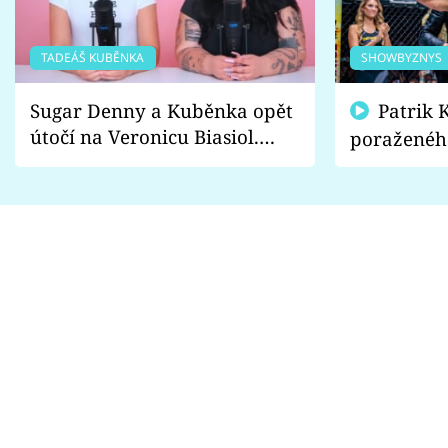
TADEÁŠ KUBĚNKA
SHOWBYZNYS
Sugar Denny a Kuběnka opět
Patrik Kincl se zastal
útočí na Veronicu Biasiol.
poraženéh
Proč je podle nich falešná a
fanoušci n
lže o své nevěře?