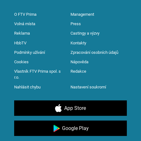
O FTV Prima
Management
Volná místa
Press
Reklama
Castingy a výzvy
HbbTV
Kontakty
Podmínky užívání
Zpracování osobních údajů
Cookies
Nápověda
Vlastník FTV Prima spol. s
Redakce
r.o.
Nahlásit chybu
Nastavení soukromí
App Store
Google Play