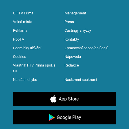
O FTV Prima
Management
Volná místa
Press
Reklama
Castingy a výzvy
HbbTV
Kontakty
Podmínky užívání
Zpracování osobních údajů
Cookies
Nápověda
Vlastník FTV Prima spol. s
Redakce
r.o.
Nahlásit chybu
Nastavení soukromí
App Store
Google Play