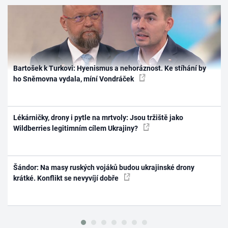
Bartošek k Turkovi: Hyenismus a nehoráznost. Ke stíhání by
ho Sněmovna vydala, míní Vondráček
Lékárničky, drony i pytle na mrtvoly: Jsou tržiště jako
Wildberries legitimním cílem Ukrajiny?
Šándor: Na masy ruských vojáků budou ukrajinské drony
krátké. Konflikt se nevyvíjí dobře