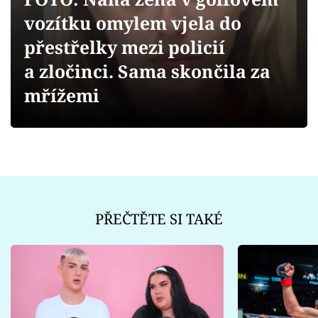
Sex a vztahy
vozítku omylem vjela do
Videa
přestřelky mezi policií
a zločinci. Sama skončila za
Sledujte prima+
mřížemi
Přihlášení
Sledujte nás
PŘEČTĚTE SI TAKÉ