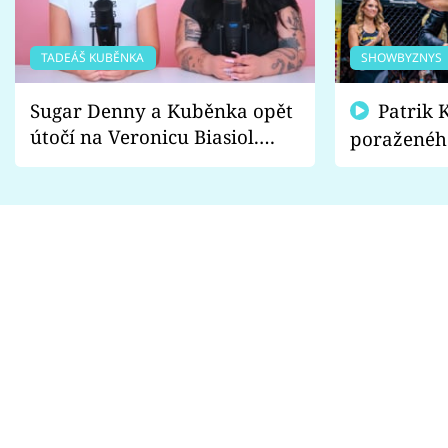
TADEÁŠ KUBĚNKA
SHOWBYZNYS
Sugar Denny a Kuběnka opět
Patrik Kincl se zastal
útočí na Veronicu Biasiol.
poraženéh
Proč je podle nich falešná a
fanoušci n
lže o své nevěře?