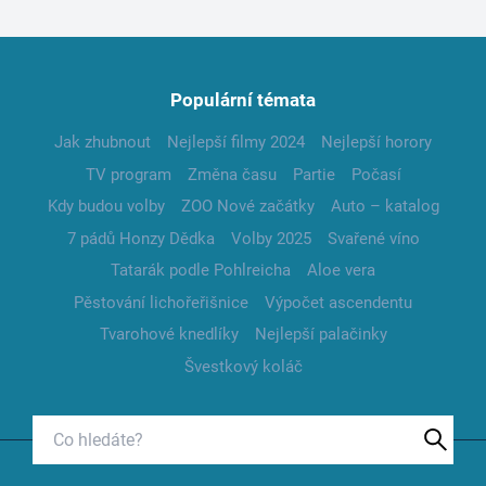
Populární témata
Jak zhubnout
Nejlepší filmy 2024
Nejlepší horory
TV program
Změna času
Partie
Počasí
Kdy budou volby
ZOO Nové začátky
Auto – katalog
7 pádů Honzy Dědka
Volby 2025
Svařené víno
Tatarák podle Pohlreicha
Aloe vera
Pěstování lichořeřišnice
Výpočet ascendentu
Tvarohové knedlíky
Nejlepší palačinky
Švestkový koláč