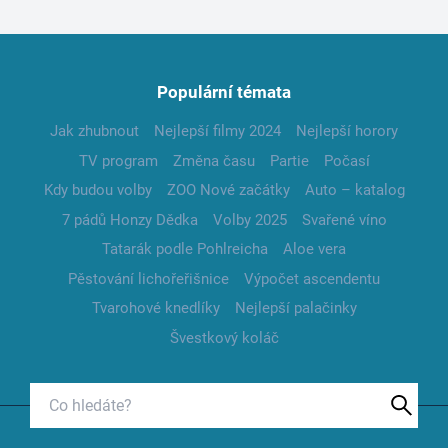
Populární témata
Jak zhubnout
Nejlepší filmy 2024
Nejlepší horory
TV program
Změna času
Partie
Počasí
Kdy budou volby
ZOO Nové začátky
Auto – katalog
7 pádů Honzy Dědka
Volby 2025
Svařené víno
Tatarák podle Pohlreicha
Aloe vera
Pěstování lichořeřišnice
Výpočet ascendentu
Tvarohové knedlíky
Nejlepší palačinky
Švestkový koláč