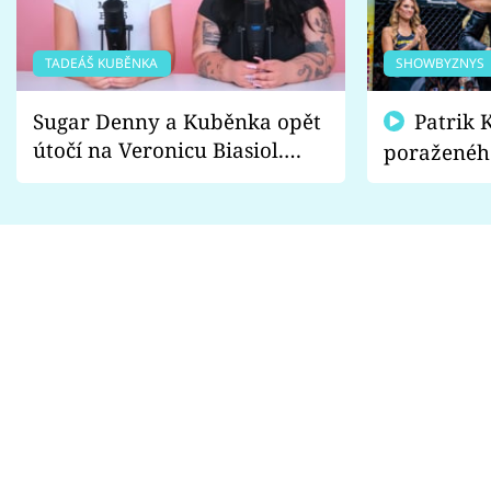
TADEÁŠ KUBĚNKA
SHOWBYZNYS
Sugar Denny a Kuběnka opět
Patrik Kincl se zastal
útočí na Veronicu Biasiol.
poraženéh
Proč je podle nich falešná a
fanoušci n
lže o své nevěře?