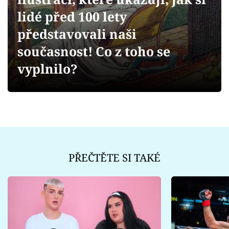
Sex a vztahy
lidé před 100 lety
Videa
představovali naši
současnost! Co z toho se
Sledujte prima+
vyplnilo?
Přihlášení
Sledujte nás
PŘEČTĚTE SI TAKÉ