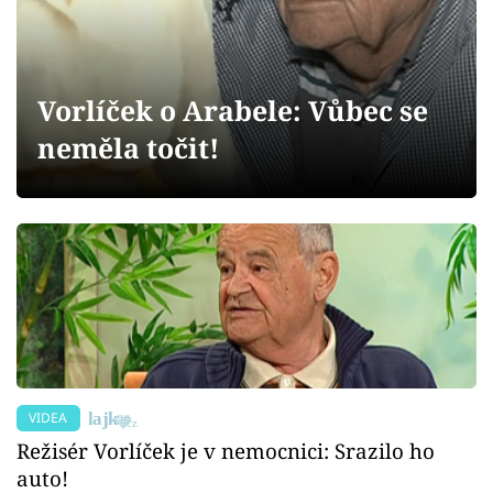
Sex a vztahy
Videa
Vorlíček o Arabele: Vůbec se
Sledujte prima+
neměla točit!
Přihlášení
Sledujte nás
VIDEA
Režisér Vorlíček je v nemocnici: Srazilo ho
auto!