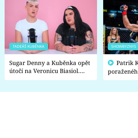
TADEÁŠ KUBĚNKA
SHOWBYZNYS
Sugar Denny a Kuběnka opět
Patrik Kincl se zastal
útočí na Veronicu Biasiol.
poraženéh
Proč je podle nich falešná a
fanoušci n
lže o své nevěře?