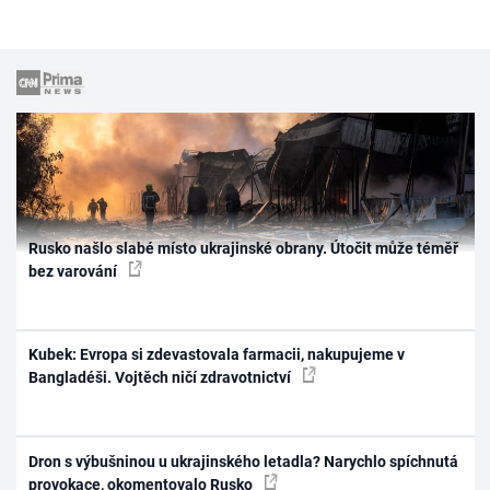
Rusko našlo slabé místo ukrajinské obrany. Útočit může téměř
bez varování
Kubek: Evropa si zdevastovala farmacii, nakupujeme v
Bangladéši. Vojtěch ničí zdravotnictví
Dron s výbušninou u ukrajinského letadla? Narychlo spíchnutá
provokace, okomentovalo Rusko