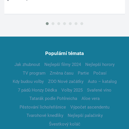
Populární témata
Jak zhubnout
Nejlepší filmy 2024
Nejlepší horory
TV program
Změna času
Partie
Počasí
Kdy budou volby
ZOO Nové začátky
Auto – katalog
7 pádů Honzy Dědka
Volby 2025
Svařené víno
Tatarák podle Pohlreicha
Aloe vera
Pěstování lichořeřišnice
Výpočet ascendentu
Tvarohové knedlíky
Nejlepší palačinky
Švestkový koláč