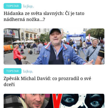
TOPSTAR
Hádanka ze světa slavných: Čí je tato
nádherná nožka…?
TOPSTAR
Zpěvák Michal David: co prozradil o své
dceři