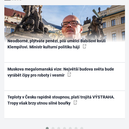
Neodborné, plýtváte penězi, píší umělci Babišovi kvůli
Klempířovi. Ministr kulturní politiku hájí
Muskova megalomanská vize: Největší budova světa bude
vyrábět čipy pro roboty i vesmír
Teploty v Česku rapidně stoupnou, platí trojitá VÝSTRAHA.
Tropy však brzy utnou silné bouřky