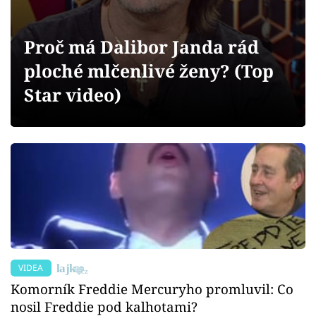
Sex a vztahy
Videa
Proč má Dalibor Janda rád
ploché mlčenlivé ženy? (Top
Sledujte prima+
Star video)
Přihlášení
Sledujte nás
VIDEA
Komorník Freddie Mercuryho promluvil: Co
nosil Freddie pod kalhotami?