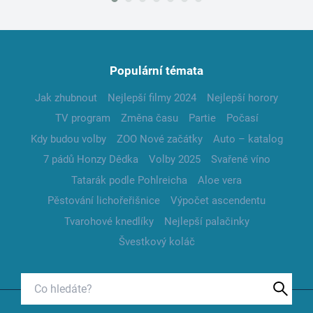
Populární témata
Jak zhubnout
Nejlepší filmy 2024
Nejlepší horory
TV program
Změna času
Partie
Počasí
Kdy budou volby
ZOO Nové začátky
Auto – katalog
7 pádů Honzy Dědka
Volby 2025
Svařené víno
Tatarák podle Pohlreicha
Aloe vera
Pěstování lichořeřišnice
Výpočet ascendentu
Tvarohové knedlíky
Nejlepší palačinky
Švestkový koláč