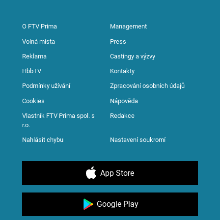
O FTV Prima
Management
Volná místa
Press
Reklama
Castingy a výzvy
HbbTV
Kontakty
Podmínky užívání
Zpracování osobních údajů
Cookies
Nápověda
Vlastník FTV Prima spol. s
Redakce
r.o.
Nahlásit chybu
Nastavení soukromí
App Store
Google Play