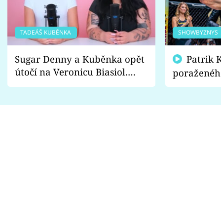
TADEÁŠ KUBĚNKA
SHOWBYZNYS
Sugar Denny a Kuběnka opět
Patrik Kincl se zastal
útočí na Veronicu Biasiol.
poraženéh
Proč je podle nich falešná a
fanoušci n
lže o své nevěře?