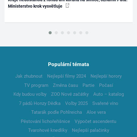
Ministerstvo krok vysvětluje
Populární témata
Jak zhubnout
Nejlepší filmy 2024
Nejlepší horory
TV program
Změna času
Partie
Počasí
Kdy budou volby
ZOO Nové začátky
Auto – katalog
7 pádů Honzy Dědka
Volby 2025
Svařené víno
Tatarák podle Pohlreicha
Aloe vera
Pěstování lichořeřišnice
Výpočet ascendentu
Tvarohové knedlíky
Nejlepší palačinky