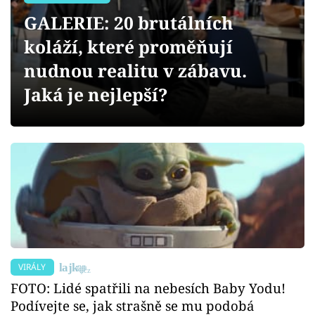
Sex a vztahy
GALERIE: 20 brutálních
Videa
koláží, které proměňují
nudnou realitu v zábavu.
Sledujte prima+
Jaká je nejlepší?
Přihlášení
Sledujte nás
VIRÁLY
FOTO: Lidé spatřili na nebesích Baby Yodu!
Podívejte se, jak strašně se mu podobá