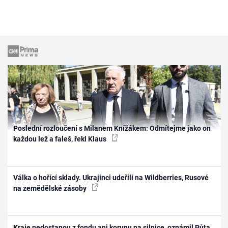
Poslední rozloučení s Milanem Knížákem: Odmítejme jako on
každou lež a faleš, řekl Klaus
Válka o hořící sklady. Ukrajinci udeřili na Wildberries, Rusové
na zemědělské zásoby
Kraje nedostanou z fondu ani korunu na silnice, oznámil Půta.