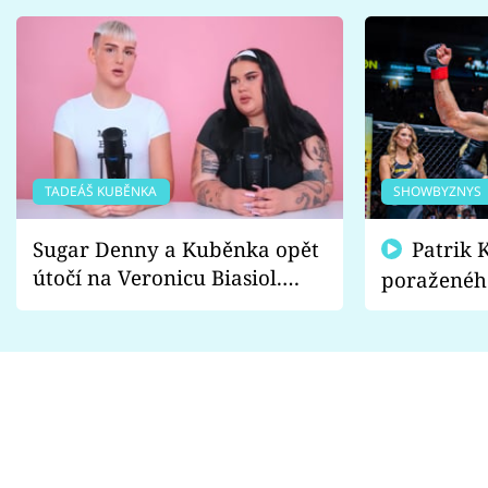
TADEÁŠ KUBĚNKA
SHOWBYZNYS
Sugar Denny a Kuběnka opět
Patrik Kincl se zastal
útočí na Veronicu Biasiol.
poraženéh
Proč je podle nich falešná a
fanoušci n
lže o své nevěře?