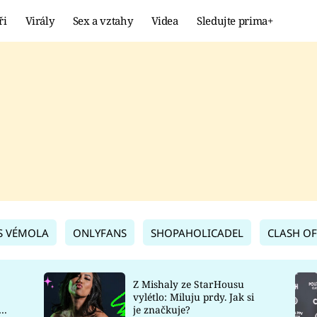
ři
Virály
Sex a vztahy
Videa
Sledujte prima+
Showbyznys
Extrém
VIRÁLY
KURIOZITY
VIDEA
KVÍZY
S VÉMOLA
ONLYFANS
SHOPAHOLICADEL
CLASH OF
Z Mishaly ze StarHousu
vylétlo: Miluju prdy. Jak si
co
je značkuje?