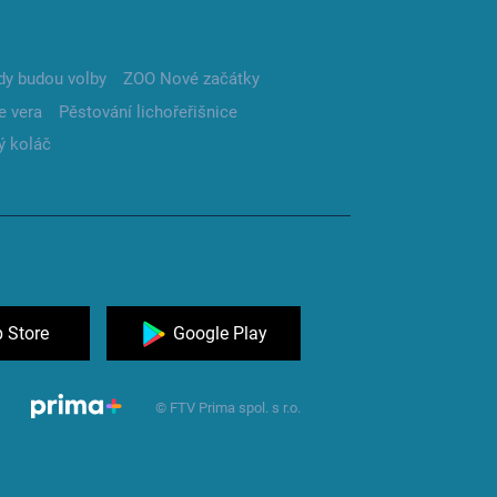
dy budou volby
ZOO Nové začátky
e vera
Pěstování lichořeřišnice
ý koláč
 Store
Google Play
© FTV Prima spol. s r.o.