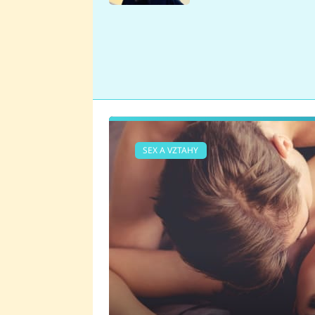
se v Plzni stalo
SEX A VZTAHY