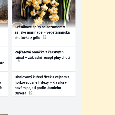
Květákové špízy se sezamem v
asijské marinádě – vegetariánská
chuťovka z grilu
Rajčatová omáčka z čerstvých
rajčat – základní recept plný chuti
atr
Obalovaný kuřecí řízek s vejcem z
o
horkovzdušné fritézy – klasika v
ně
novém pojetí podle Jamieho
Olivera