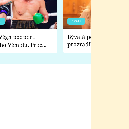
S
VIRÁLY
Bývalá pornoherečka
prozradila, co ji šokova
ho Vémolu. Proč
natáčení Euforie. Vážně
ji zápasit s ním než
bylo drsnější než hanba
 Kinclem?
filmy?