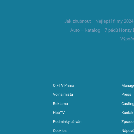
Jak zhubnout
Nejlepší filmy 2024
Auto – katalog
7 pádů Honzy 
Výpoče
O FTV Prima
Manag
Volná místa
Press
Reklama
Casting
HbbTV
Kontak
Podmínky užívání
Zpraco
Cookies
Nápov