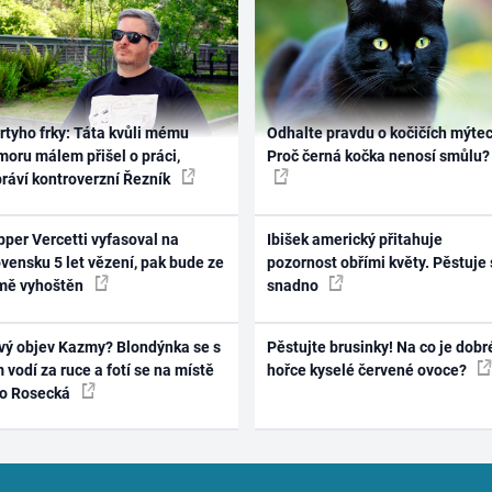
rtyho frky: Táta kvůli mému
Odhalte pravdu o kočičích mýtec
oru málem přišel o práci,
Proč černá kočka nenosí smůlu?
práví kontroverzní Řezník
per Vercetti vyfasoval na
Ibišek americký přitahuje
vensku 5 let vězení, pak bude ze
pozornost obřími květy. Pěstuje 
mě vyhoštěn
snadno
vý objev Kazmy? Blondýnka se s
Pěstujte brusinky! Na co je dobr
 vodí za ruce a fotí se na místě
hořce kyselé červené ovoce?
ko Rosecká