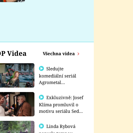
nemá
P Videa
Všechna videa
Sledujte
komediální seriál
Agrometal
exkluzivně na
prima+
Exkluzivně: Josef
Klíma promluvil o
motivu seriálu Sedm
schodů k moci
Linda Rybová