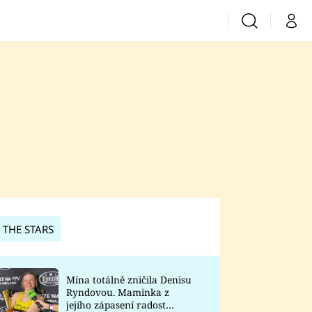
Vyhledávání
Můj 
Prima+
CNN Prima News
Prima Fresh
Prima Living
Prima Zoom
 THE STARS
Prima Lajk
Mína totálně zničila Denisu
Ryndovou. Maminka z
Sledujte nás
jejího zápasení radost