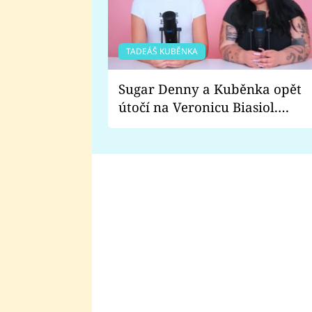
TADEÁŠ KUBĚNKA
Sugar Denny a Kuběnka opět
útočí na Veronicu Biasiol.
Proč je podle nich falešná a
lže o své nevěře?