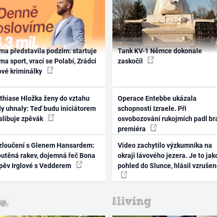
ma představila podzim: startuje
Tank KV-1 Němce dokonale
ma sport, vrací se Polabí, Zrádci
zaskočil
ové kriminálky
thiase Hložka ženy do vztahu
Operace Entebbe ukázala
dy uhnaly: Teď budu iniciátorem
schopnosti Izraele. Při
 slibuje zpěvák
osvobozování rukojmích padl br
premiéra
zloučení s Glenem Hansardem:
Video zachytilo výzkumníka na
outěná rakev, dojemná řeč Bona
okraji lávového jezera. Je to jak
zpěv Irglové s Vedderem
pohled do Slunce, hlásil vzruše