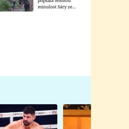
popsala temnou
minulost Sáry ze
seriálu Zákony vlka