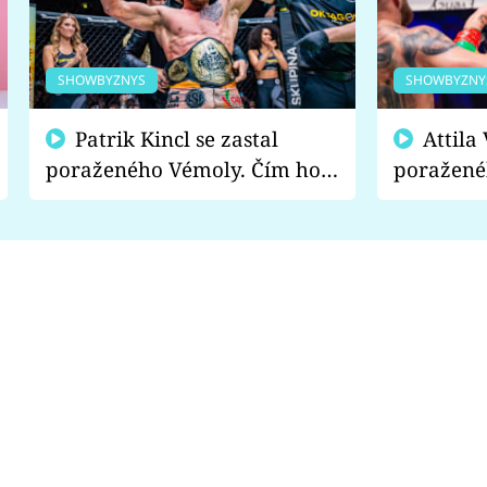
SHOWBYZNYS
SHOWBYZNY
Patrik Kincl se zastal
Attila Végh podpořil
poraženého Vémoly. Čím ho
poražené
fanoušci naštvali?
chce radě
s vítězem