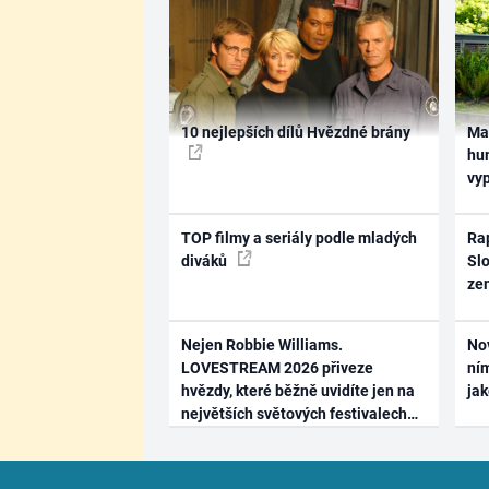
10 nejlepších dílů Hvězdné brány
Ma
hum
vy
TOP filmy a seriály podle mladých
Rap
diváků
Slo
ze
Nejen Robbie Williams.
No
LOVESTREAM 2026 přiveze
ním
hvězdy, které běžně uvidíte jen na
ja
největších světových festivalech