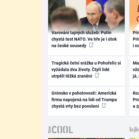
Varování tajných služeb: Putin
Pri
chystá test NATO. Ve hře je i útok
Pri
na české sousedy
i n
Tragická čelní srážka u Pohořelic si
Ma
vyžádala dva životy. Čtyři lidé
vž
utrpěli těžká zranění
já,
Grónsko v pohotovosti: Americká
Ro
firma napojená na lidi od Trumpa
Pr
chystá vrty bez povolení
a 