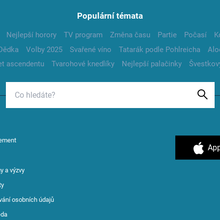
Populární témata
Nejlepší horory
TV program
Změna času
Partie
Počasí
K
Dědka
Volby 2025
Svařené víno
Tatarák podle Pohlreicha
Alo
t ascendentu
Tvarohové knedlíky
Nejlepší palačinky
Švestkov
ement
App
y a výzvy
ty
vání osobních údajů
ěda