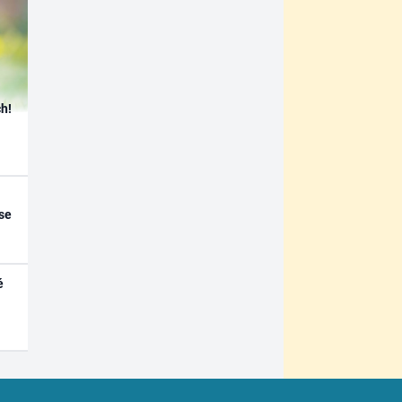
h!
se
é