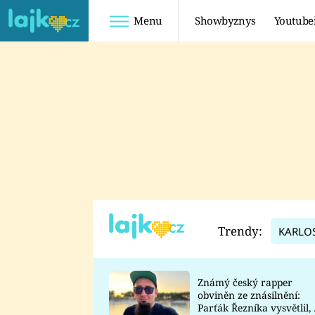
Menu
Showbyznys
Youtube
Youtuberky
Youtubeři
SHOPAHOLICADEL
FATTYPILLOW
ANNA ŠULC
FREESCOOT
SUGAR DENNY
ADAM KAJUMI
LADUŠKA
TADEÁŠ KUBĚNKA
DOMINIKA
DATEL
Trendy:
KARLO
MYSLIVCOVÁ
Známý český rapper
obviněn ze znásilnění:
Parťák Řezníka vysvětlil, 