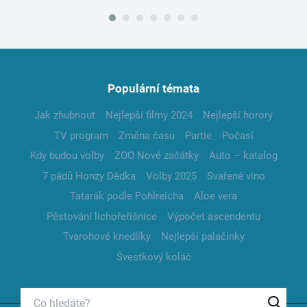
Populární témata
Jak zhubnout
Nejlepší filmy 2024
Nejlepší horory
TV program
Změna času
Partie
Počasí
Kdy budou volby
ZOO Nové začátky
Auto – katalog
7 pádů Honzy Dědka
Volby 2025
Svařené víno
Tatarák podle Pohlreicha
Aloe vera
Pěstování lichořeřišnice
Výpočet ascendentu
Tvarohové knedlíky
Nejlepší palačinky
Švestkový koláč