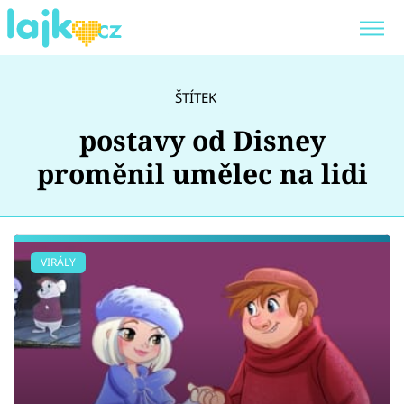
Trendy:
KARLOS VÉMOLA
ONLYFANS
ŠTÍTEK
SHOPAHOLICADEL
CLASH OF THE STARS
postavy od Disney
proměnil umělec na lidi
Témata
VIRÁLY
Showbyznys
Youtubeři
Virály