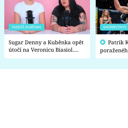
TADEÁŠ KUBĚNKA
SHOWBYZNYS
Sugar Denny a Kuběnka opět
Patrik Kincl se zastal
útočí na Veronicu Biasiol.
poraženéh
Proč je podle nich falešná a
fanoušci n
lže o své nevěře?