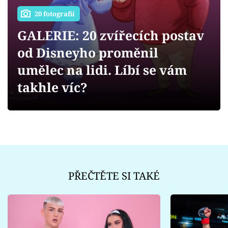
Sex a vztahy
20 fotografií
Videa
GALERIE: 20 zvířecích postav
od Disneyho proměnil
Sledujte prima+
umělec na lidi. Líbí se vám
Přihlášení
takhle víc?
Sledujte nás
PŘEČTĚTE SI TAKÉ