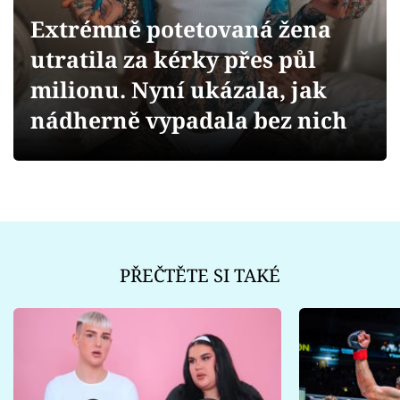
Sex a vztahy
Extrémně potetovaná žena
Videa
utratila za kérky přes půl
milionu. Nyní ukázala, jak
Sledujte prima+
nádherně vypadala bez nich
Přihlášení
Sledujte nás
PŘEČTĚTE SI TAKÉ