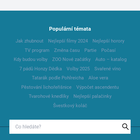
Populární témata
Jak zhubnout
Nejlepší filmy 2024
Nejlepší horory
TV program
Změna času
Partie
Počasí
Kdy budou volby
ZOO Nové začátky
Auto – katalog
7 pádů Honzy Dědka
Volby 2025
Svařené víno
Tatarák podle Pohlreicha
Aloe vera
Pěstování lichořeřišnice
Výpočet ascendentu
Tvarohové knedlíky
Nejlepší palačinky
Švestkový koláč