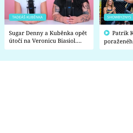
TADEÁŠ KUBĚNKA
SHOWBYZNYS
Sugar Denny a Kuběnka opět
Patrik Kincl se zastal
útočí na Veronicu Biasiol.
poraženéh
Proč je podle nich falešná a
fanoušci n
lže o své nevěře?