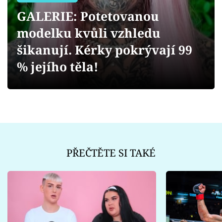
Sex a vztahy
GALERIE: Potetovanou
Videa
modelku kvůli vzhledu
šikanují. Kérky pokrývají 99
Sledujte prima+
% jejího těla!
Přihlášení
Sledujte nás
PŘEČTĚTE SI TAKÉ