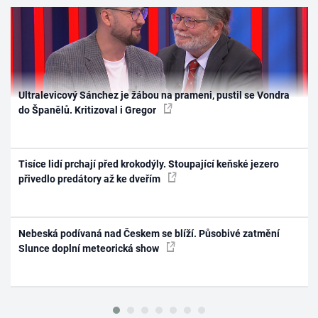
Ultralevicový Sánchez je žábou na prameni, pustil se Vondra
do Španělů. Kritizoval i Gregor
Tisíce lidí prchají před krokodýly. Stoupající keňské jezero
přivedlo predátory až ke dveřím
Nebeská podívaná nad Českem se blíží. Působivé zatmění
Slunce doplní meteorická show