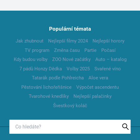
Populární témata
Jak zhubnout
Nejlepší filmy 2024
Nejlepší horory
TV program
Změna času
Partie
Počasí
Kdy budou volby
ZOO Nové začátky
Auto – katalog
7 pádů Honzy Dědka
Volby 2025
Svařené víno
Tatarák podle Pohlreicha
Aloe vera
Pěstování lichořeřišnice
Výpočet ascendentu
Tvarohové knedlíky
Nejlepší palačinky
Švestkový koláč