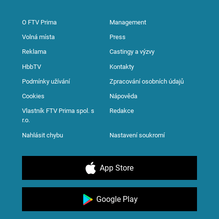
O FTV Prima
Management
Volná místa
Press
Reklama
Castingy a výzvy
HbbTV
Kontakty
Podmínky užívání
Zpracování osobních údajů
Cookies
Nápověda
Vlastník FTV Prima spol. s
Redakce
r.o.
Nahlásit chybu
Nastavení soukromí
App Store
Google Play