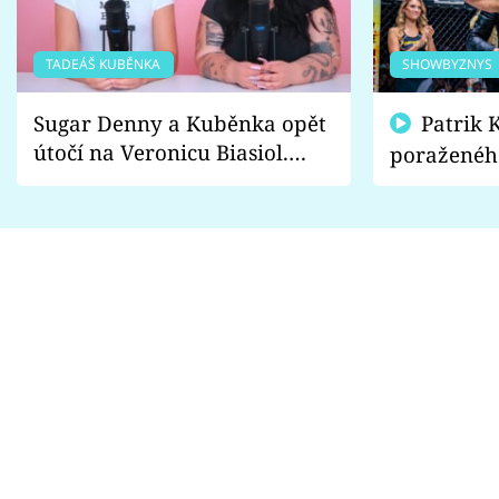
TADEÁŠ KUBĚNKA
SHOWBYZNYS
Sugar Denny a Kuběnka opět
Patrik Kincl se zastal
útočí na Veronicu Biasiol.
poraženéh
Proč je podle nich falešná a
fanoušci n
lže o své nevěře?