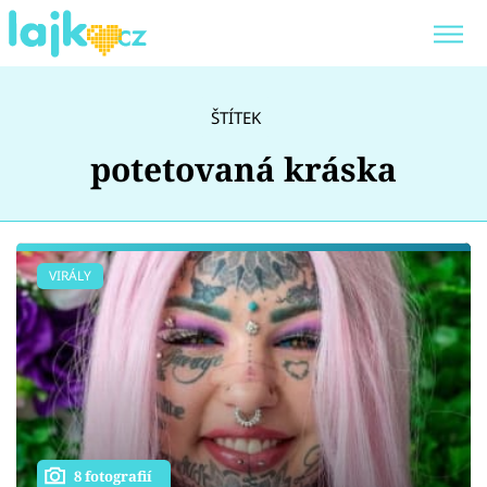
Trendy:
KARLOS VÉMOLA
ONLYFANS
ŠTÍTEK
SHOPAHOLICADEL
CLASH OF THE STARS
potetovaná kráska
Témata
VIRÁLY
Showbyznys
Youtubeři
Virály
8 fotografií