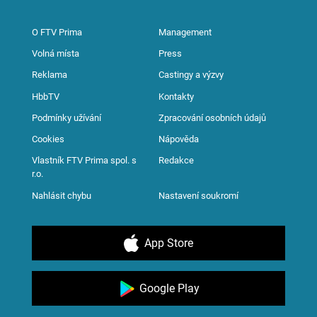
O FTV Prima
Management
Volná místa
Press
Reklama
Castingy a výzvy
HbbTV
Kontakty
Podmínky užívání
Zpracování osobních údajů
Cookies
Nápověda
Vlastník FTV Prima spol. s
Redakce
r.o.
Nahlásit chybu
Nastavení soukromí
App Store
Google Play