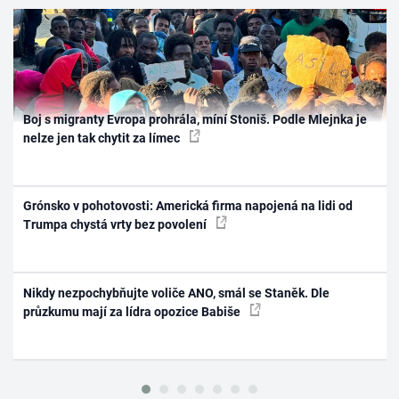
Boj s migranty Evropa prohrála, míní Stoniš. Podle Mlejnka je
nelze jen tak chytit za límec
Grónsko v pohotovosti: Americká firma napojená na lidi od
Trumpa chystá vrty bez povolení
Nikdy nezpochybňujte voliče ANO, smál se Staněk. Dle
průzkumu mají za lídra opozice Babiše