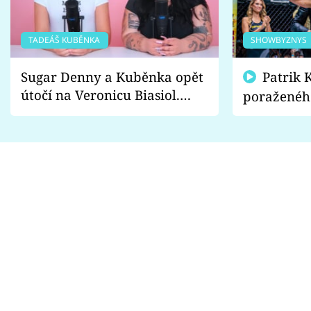
TADEÁŠ KUBĚNKA
SHOWBYZNYS
Sugar Denny a Kuběnka opět
Patrik Kincl se zastal
útočí na Veronicu Biasiol.
poraženéh
Proč je podle nich falešná a
fanoušci n
lže o své nevěře?