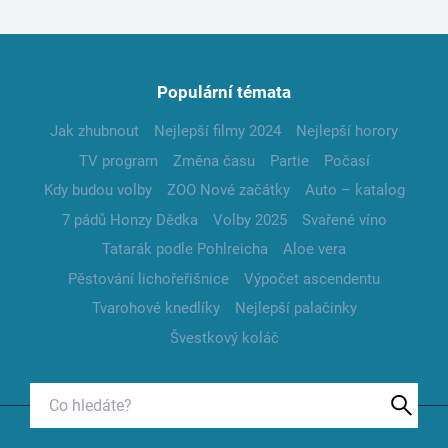
Populární témata
Jak zhubnout
Nejlepší filmy 2024
Nejlepší horory
TV program
Změna času
Partie
Počasí
Kdy budou volby
ZOO Nové začátky
Auto – katalog
7 pádů Honzy Dědka
Volby 2025
Svařené víno
Tatarák podle Pohlreicha
Aloe vera
Pěstování lichořeřišnice
Výpočet ascendentu
Tvarohové knedlíky
Nejlepší palačinky
Švestkový koláč