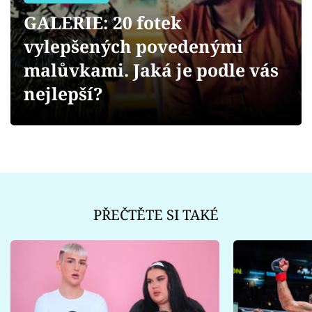
Sex a vztahy
GALERIE: 20 fotek
Videa
vylepšených povedenými
malůvkami. Jaká je podle vás
Sledujte prima+
nejlepší?
Přihlášení
Sledujte nás
PŘEČTĚTE SI TAKÉ