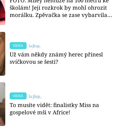
FOTO: Miley nemůže na 100 metrů ke
školám! Její rozkrok by mohl ohrozit
morálku. Zpěvačka se zase vybarvila…
VIDEA
Už vám někdy známý herec přinesl
svíčkovou se šesti?
VIDEA
To musíte vidět: finalistky Miss na
gospelové mši v Africe!