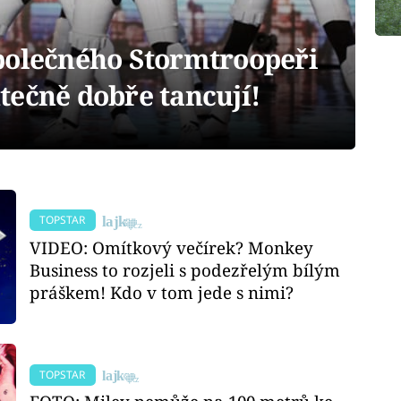
polečného Stormtroopeři
tečně dobře tancují!
TOPSTAR
VIDEO: Omítkový večírek? Monkey
Business to rozjeli s podezřelým bílým
práškem! Kdo v tom jede s nimi?
TOPSTAR