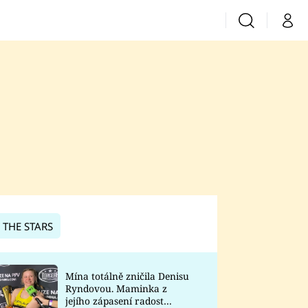
Vyhledávání
Můj 
Prima+
CNN Prima News
Prima Fresh
Prima Living
Prima Zoom
 THE STARS
Prima Lajk
Mína totálně zničila Denisu
Ryndovou. Maminka z
Sledujte nás
jejího zápasení radost