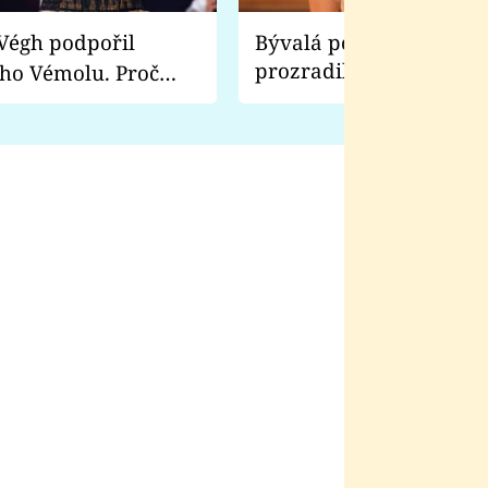
Bývalá pornoherečka
prozradila, co ji šokova
ho Vémolu. Proč
natáčení Euforie. Vážně
ji zápasit s ním než
bylo drsnější než hanba
 Kinclem?
filmy?