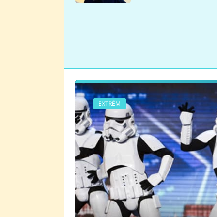
se v Plzni stalo
EXTRÉM