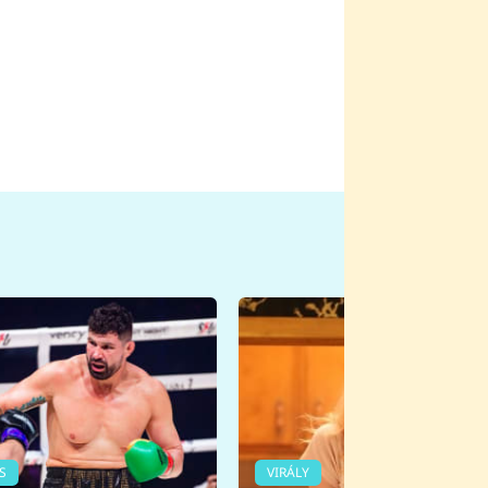
S
VIRÁLY