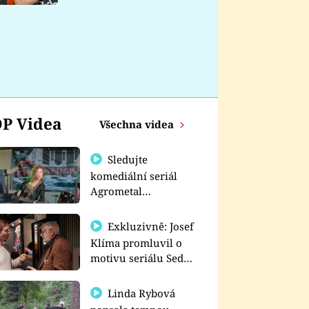
nemá
P Videa
Všechna videa
Sledujte
komediální seriál
Agrometal
exkluzivně na
prima+
Exkluzivně: Josef
Klíma promluvil o
motivu seriálu Sedm
schodů k moci
Linda Rybová