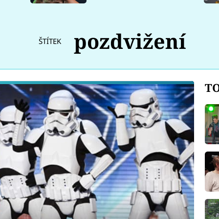
pozdvižení
ŠTÍTEK
TO