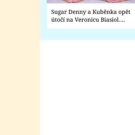
Sugar Denny a Kuběnka opět
útočí na Veronicu Biasiol.
Proč je podle nich falešná a
lže o své nevěře?