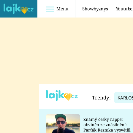
Menu
Showbyznys
Youtube
Youtuberky
Youtubeři
SHOPAHOLICADEL
FATTYPILLOW
ANNA ŠULC
FREESCOOT
SUGAR DENNY
ADAM KAJUMI
LADUŠKA
TADEÁŠ KUBĚNKA
DOMINIKA
DATEL
Trendy:
KARLO
MYSLIVCOVÁ
Známý český rapper
obviněn ze znásilnění:
Parťák Řezníka vysvětlil, 