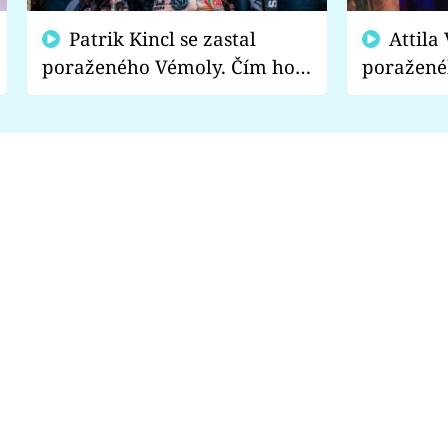
Patrik Kincl se zastal
Attila Végh podpořil
poraženého Vémoly. Čím ho
poražené
fanoušci naštvali?
chce radě
s vítězem