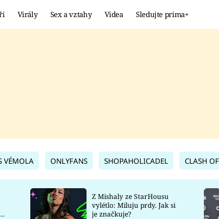
ři
Virály
Sex a vztahy
Videa
Sledujte prima+
Showbyznys
Extrém
VIRÁLY
KURIOZITY
VIDEA
KVÍZY
S VÉMOLA
ONLYFANS
SHOPAHOLICADEL
CLASH OF
Z Mishaly ze StarHousu
vylétlo: Miluju prdy. Jak si
co
je značkuje?