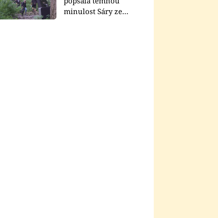
popsala temnou
minulost Sáry ze
seriálu Zákony vlka