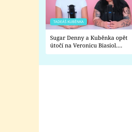
TADEÁŠ KUBĚNKA
Sugar Denny a Kuběnka opět
útočí na Veronicu Biasiol.
Proč je podle nich falešná a
lže o své nevěře?