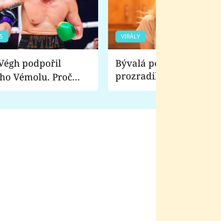
S
VIRÁLY
Bývalá pornoherečka
prozradila, co ji šokova
ho Vémolu. Proč
natáčení Euforie. Vážně
ji zápasit s ním než
bylo drsnější než hanba
 Kinclem?
filmy?