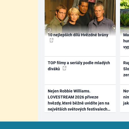
10 nejlepších dílů Hvězdné brány
Ma
hum
vy
TOP filmy a seriály podle mladých
Rap
diváků
Slo
ze
Nejen Robbie Williams.
No
LOVESTREAM 2026 přiveze
ním
hvězdy, které běžně uvidíte jen na
ja
největších světových festivalech