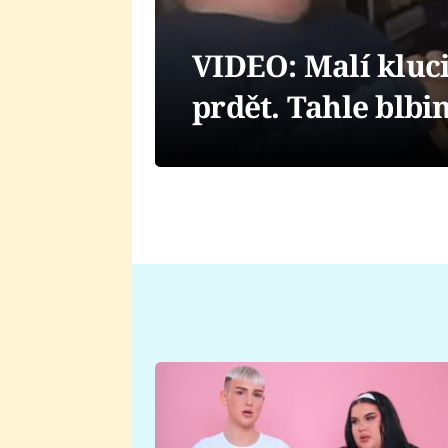
VIDEO: Malí kluci
prdět. Tahle blbin