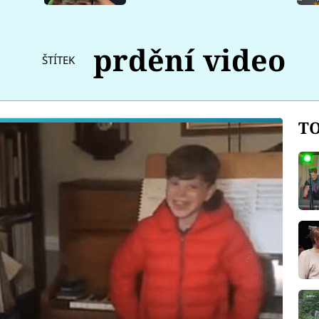
prdění video
ŠTÍTEK
TO