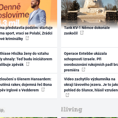
ma představila podzim: startuje
Tank KV-1 Němce dokonale
ma sport, vrací se Polabí, Zrádci
zaskočil
ové kriminálky
thiase Hložka ženy do vztahu
Operace Entebbe ukázala
dy uhnaly: Teď budu iniciátorem
schopnosti Izraele. Při
 slibuje zpěvák
osvobozování rukojmích padl br
premiéra
zloučení s Glenem Hansardem:
Video zachytilo výzkumníka na
outěná rakev, dojemná řeč Bona
okraji lávového jezera. Je to jak
zpěv Irglové s Vedderem
pohled do Slunce, hlásil vzruše