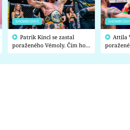
SHOWBYZNYS
SHOWBYZNY
Patrik Kincl se zastal
Attila Végh podpořil
poraženého Vémoly. Čím ho
poražené
fanoušci naštvali?
chce radě
s vítězem