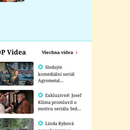
nemá
P Videa
Všechna videa
Sledujte
komediální seriál
Agrometal
exkluzivně na
prima+
Exkluzivně: Josef
Klíma promluvil o
motivu seriálu Sedm
schodů k moci
Linda Rybová