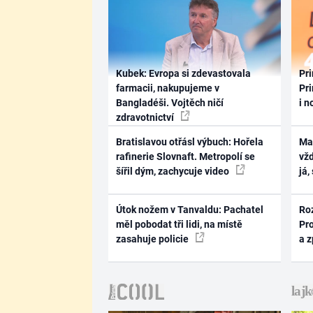
Kubek: Evropa si zdevastovala
Pri
farmacii, nakupujeme v
Pri
Bangladéši. Vojtěch ničí
i n
zdravotnictví
Bratislavou otřásl výbuch: Hořela
Ma
rafinerie Slovnaft. Metropolí se
vž
šířil dým, zachycuje video
já,
Útok nožem v Tanvaldu: Pachatel
Ro
měl pobodat tři lidi, na místě
Pr
zasahuje policie
a 