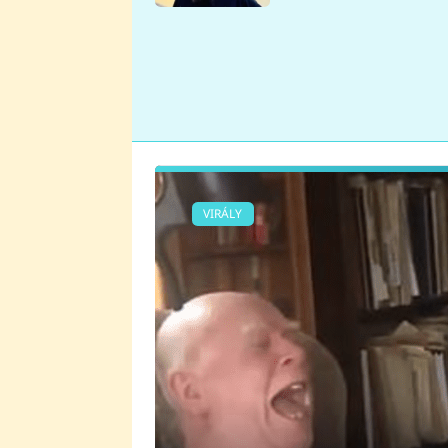
se v Plzni stalo
VIRÁLY