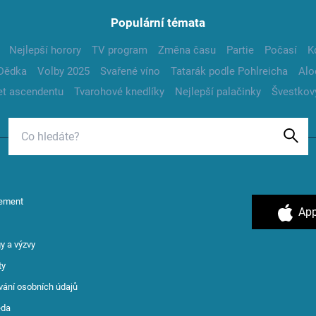
Populární témata
Nejlepší horory
TV program
Změna času
Partie
Počasí
K
Dědka
Volby 2025
Svařené víno
Tatarák podle Pohlreicha
Alo
t ascendentu
Tvarohové knedlíky
Nejlepší palačinky
Švestkov
ement
App
y a výzvy
ty
vání osobních údajů
ěda