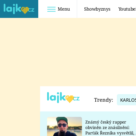
Menu
Showbyznys
Youtube
Youtuberky
Youtubeři
SHOPAHOLICADEL
FATTYPILLOW
ANNA ŠULC
FREESCOOT
SUGAR DENNY
ADAM KAJUMI
LADUŠKA
TADEÁŠ KUBĚNKA
DOMINIKA
DATEL
Trendy:
KARLO
MYSLIVCOVÁ
Známý český rapper
obviněn ze znásilnění:
Parťák Řezníka vysvětlil, 