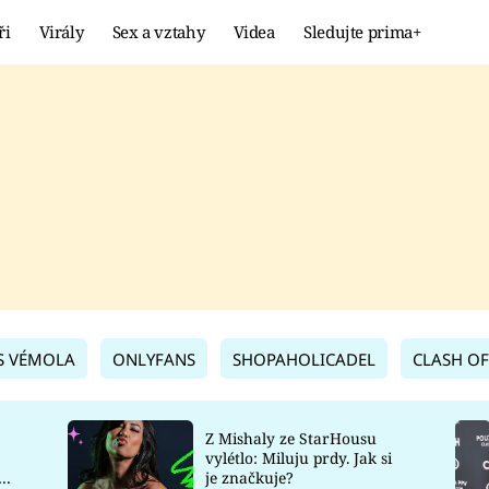
ři
Virály
Sex a vztahy
Videa
Sledujte prima+
Showbyznys
Extrém
VIRÁLY
KURIOZITY
VIDEA
KVÍZY
S VÉMOLA
ONLYFANS
SHOPAHOLICADEL
CLASH OF
Z Mishaly ze StarHousu
vylétlo: Miluju prdy. Jak si
co
je značkuje?