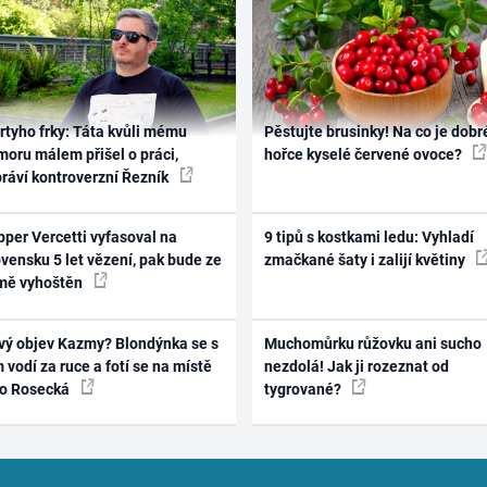
rtyho frky: Táta kvůli mému
Pěstujte brusinky! Na co je dobr
oru málem přišel o práci,
hořce kyselé červené ovoce?
práví kontroverzní Řezník
per Vercetti vyfasoval na
9 tipů s kostkami ledu: Vyhladí
vensku 5 let vězení, pak bude ze
zmačkané šaty i zalijí květiny
mě vyhoštěn
vý objev Kazmy? Blondýnka se s
Muchomůrku růžovku ani sucho
 vodí za ruce a fotí se na místě
nezdolá! Jak ji rozeznat od
ko Rosecká
tygrované?