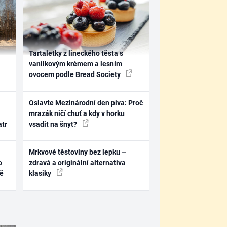
Tartaletky z lineckého těsta s
vanilkovým krémem a lesním
ovocem podle Bread Society
Oslavte Mezinárodní den piva: Proč
mrazák ničí chuť a kdy v horku
atr
vsadit na šnyt?
Mrkvové těstoviny bez lepku –
o
zdravá a originální alternativa
ně
klasiky