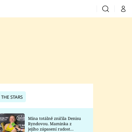
Vyhledávání
Můj 
Prima+
CNN Prima News
Prima Fresh
Prima Living
Prima Zoom
 THE STARS
Prima Lajk
Mína totálně zničila Denisu
Ryndovou. Maminka z
Sledujte nás
jejího zápasení radost