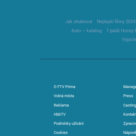
Jak zhubnout
Nejlepší filmy 2024
Auto – katalog
7 pádů Honzy 
Výpoče
O FTV Prima
Manag
Volná místa
Press
Reklama
Casting
HbbTV
Kontak
Podmínky užívání
Zpraco
Cookies
Nápov