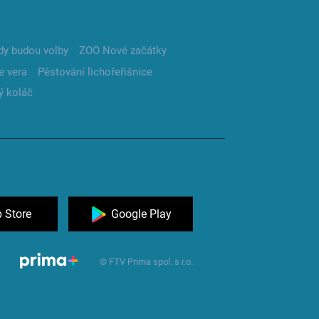
dy budou volby
ZOO Nové začátky
e vera
Pěstování lichořeřišnice
ý koláč
 Store
Google Play
© FTV Prima spol. s r.o.