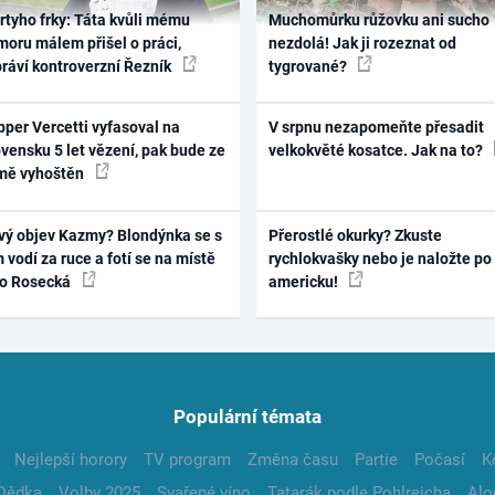
rtyho frky: Táta kvůli mému
Muchomůrku růžovku ani sucho
oru málem přišel o práci,
nezdolá! Jak ji rozeznat od
práví kontroverzní Řezník
tygrované?
per Vercetti vyfasoval na
V srpnu nezapomeňte přesadit
vensku 5 let vězení, pak bude ze
velkokvěté kosatce. Jak na to?
mě vyhoštěn
vý objev Kazmy? Blondýnka se s
Přerostlé okurky? Zkuste
 vodí za ruce a fotí se na místě
rychlokvašky nebo je naložte po
ko Rosecká
americku!
Populární témata
Nejlepší horory
TV program
Změna času
Partie
Počasí
K
Dědka
Volby 2025
Svařené víno
Tatarák podle Pohlreicha
Alo