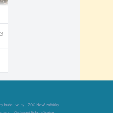
dy budou volby
ZOO Nové začátky
e vera
Pěstování lichořeřišnice