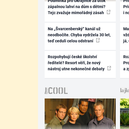
Podmínka pro Ukrajince za útok
Pri
zápalnou lahví na dům s dětmi?
Pri
Tejc zvažuje mimořádný zásah
i n
Na „Švarcenberský“ kanál už
Ma
neodbočíte. Chyba vydržela 30 let,
vž
teď ceduli celou odstraní
já,
Rozpohybují české školství
Ro
ředitelé? Resort věří, že nový
Pr
nástroj utne nekonečné debaty
a 