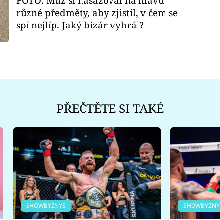
FOTO: Muž si nasazoval na hlavu
různé předměty, aby zjistil, v čem se
spí nejlíp. Jaký bizár vyhrál?
PŘEČTĚTE SI TAKÉ
SHOWBYZNYS
SHOWBYZNY