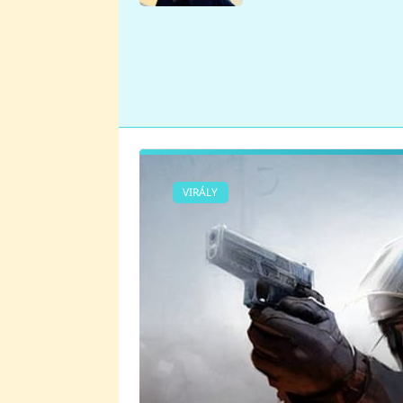
se v Plzni stalo
VIRÁLY