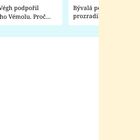
Bývalá pornoherečka
prozradila, co ji šokova
ho Vémolu. Proč
natáčení Euforie. Vážně
ji zápasit s ním než
bylo drsnější než hanba
 Kinclem?
filmy?