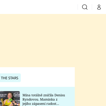
Vyhledávání
Můj 
Prima+
CNN Prima News
Prima Fresh
Prima Living
Prima Zoom
 THE STARS
Prima Lajk
Mína totálně zničila Denisu
Ryndovou. Maminka z
Sledujte nás
jejího zápasení radost