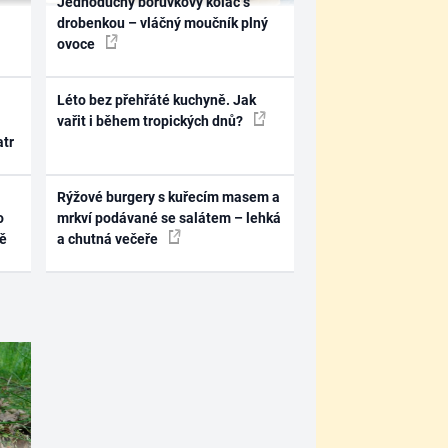
Jednoduchý borůvkový koláč s
drobenkou – vláčný moučník plný
ovoce
Léto bez přehřáté kuchyně. Jak
vařit i během tropických dnů?
atr
Rýžové burgery s kuřecím masem a
o
mrkví podávané se salátem – lehká
ně
a chutná večeře