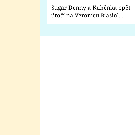
Sugar Denny a Kuběnka opět
útočí na Veronicu Biasiol.
Proč je podle nich falešná a
lže o své nevěře?