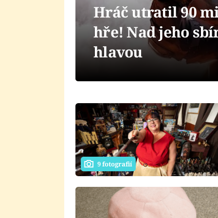
Hráč utratil 90 m
hře! Nad jeho sbí
hlavou
9 fotografií