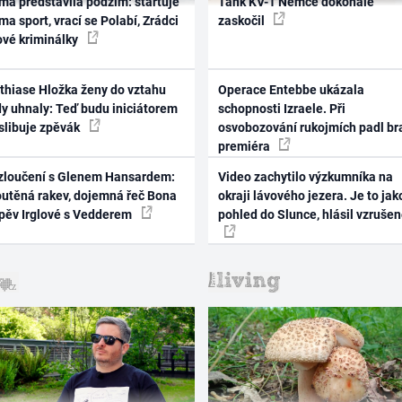
ma představila podzim: startuje
Tank KV-1 Němce dokonale
ma sport, vrací se Polabí, Zrádci
zaskočil
ové kriminálky
thiase Hložka ženy do vztahu
Operace Entebbe ukázala
dy uhnaly: Teď budu iniciátorem
schopnosti Izraele. Při
 slibuje zpěvák
osvobozování rukojmích padl br
premiéra
zloučení s Glenem Hansardem:
Video zachytilo výzkumníka na
outěná rakev, dojemná řeč Bona
okraji lávového jezera. Je to jak
zpěv Irglové s Vedderem
pohled do Slunce, hlásil vzruše