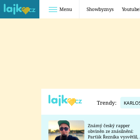
Menu
Showbyznys
Youtube
Youtuberky
Youtubeři
SHOPAHOLICADEL
FATTYPILLOW
ANNA ŠULC
FREESCOOT
SUGAR DENNY
ADAM KAJUMI
LADUŠKA
TADEÁŠ KUBĚNKA
DOMINIKA
DATEL
Trendy:
KARLO
MYSLIVCOVÁ
Známý český rapper
obviněn ze znásilnění:
Parťák Řezníka vysvětlil, 