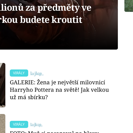
ilionů za předměty ve
rkou budete kroutit
VIRÁLY
GALERIE: Žena je největší milovnicí
Harryho Pottera na světě! Jak velkou
už má sbírku?
VIRÁLY