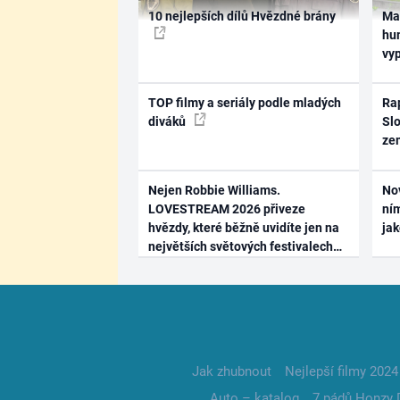
10 nejlepších dílů Hvězdné brány
Ma
hum
vy
TOP filmy a seriály podle mladých
Rap
diváků
Slo
ze
Nejen Robbie Williams.
No
LOVESTREAM 2026 přiveze
ním
hvězdy, které běžně uvidíte jen na
ja
největších světových festivalech
Jak zhubnout
Nejlepší filmy 2024
Auto – katalog
7 pádů Honzy 