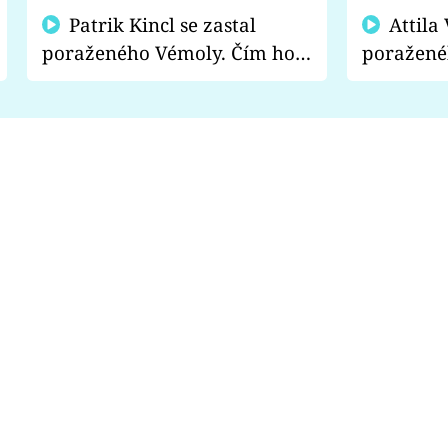
Patrik Kincl se zastal
Attila Végh podpořil
poraženého Vémoly. Čím ho
poražené
fanoušci naštvali?
chce radě
s vítězem