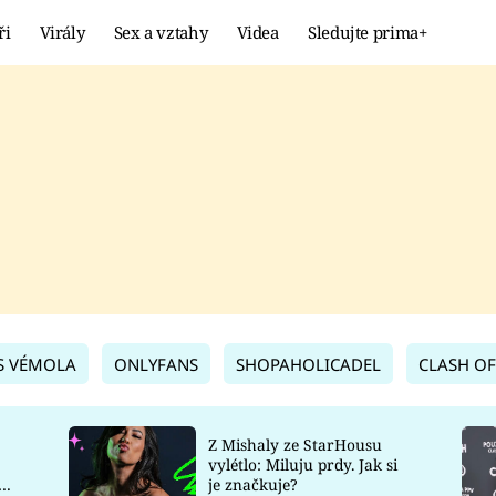
ři
Virály
Sex a vztahy
Videa
Sledujte prima+
Showbyznys
Extrém
VIRÁLY
KURIOZITY
VIDEA
KVÍZY
S VÉMOLA
ONLYFANS
SHOPAHOLICADEL
CLASH OF
Z Mishaly ze StarHousu
vylétlo: Miluju prdy. Jak si
co
je značkuje?