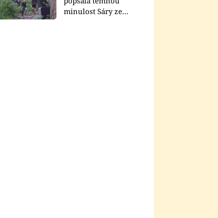
popsala temnou
minulost Sáry ze
seriálu Zákony vlka