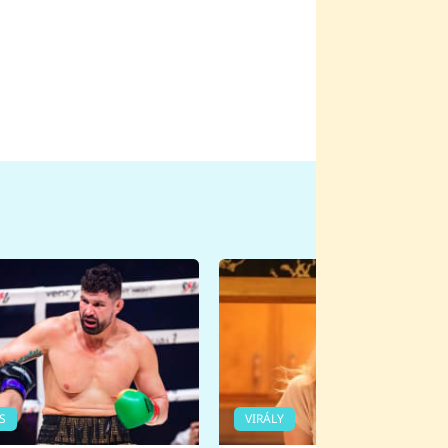
S
VIRÁLY