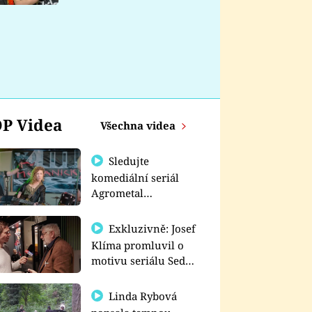
nemá
P Videa
Všechna videa
Sledujte
komediální seriál
Agrometal
exkluzivně na
prima+
Exkluzivně: Josef
Klíma promluvil o
motivu seriálu Sedm
schodů k moci
Linda Rybová