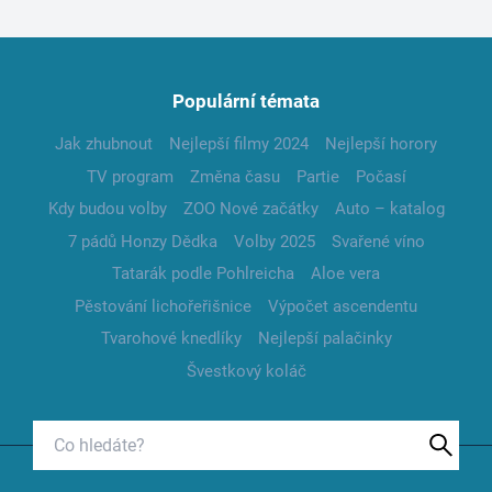
Populární témata
Jak zhubnout
Nejlepší filmy 2024
Nejlepší horory
TV program
Změna času
Partie
Počasí
Kdy budou volby
ZOO Nové začátky
Auto – katalog
7 pádů Honzy Dědka
Volby 2025
Svařené víno
Tatarák podle Pohlreicha
Aloe vera
Pěstování lichořeřišnice
Výpočet ascendentu
Tvarohové knedlíky
Nejlepší palačinky
Švestkový koláč