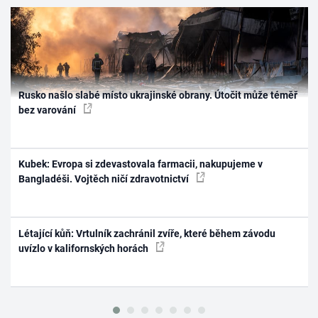
Rusko našlo slabé místo ukrajinské obrany. Útočit může téměř
bez varování
Kubek: Evropa si zdevastovala farmacii, nakupujeme v
Bangladéši. Vojtěch ničí zdravotnictví
Létající kůň: Vrtulník zachránil zvíře, které během závodu
uvízlo v kalifornských horách