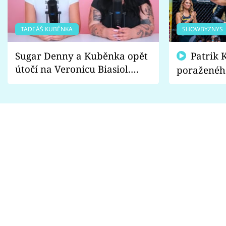
TADEÁŠ KUBĚNKA
SHOWBYZNYS
Sugar Denny a Kuběnka opět
Patrik Kincl se zastal
útočí na Veronicu Biasiol.
poraženéh
Proč je podle nich falešná a
fanoušci n
lže o své nevěře?