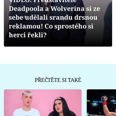
Sex a vztahy
Deadpoola a Wolverina si ze
Videa
sebe udělali srandu drsnou
reklamou! Co sprostého si
Sledujte prima+
herci řekli?
Přihlášení
Sledujte nás
PŘEČTĚTE SI TAKÉ