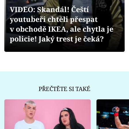
Sex a vztahy
VIDEO: Skandál! Čeští
Videa
youtubeři chtěli přespat
v obchodě IKEA, ale chytla je
Sledujte prima+
policie! Jaký trest je čeká?
Přihlášení
Sledujte nás
PŘEČTĚTE SI TAKÉ