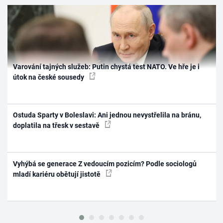
Varování tajných služeb: Putin chystá test NATO. Ve hře je i
útok na české sousedy
Ostuda Sparty v Boleslavi: Ani jednou nevystřelila na bránu,
doplatila na třesk v sestavě
Vyhýbá se generace Z vedoucím pozicím? Podle sociologů
mladí kariéru obětují jistotě