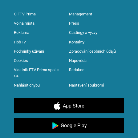
O FTV Prima
Management
Volná místa
Press
Reklama
Castingy a výzvy
HbbTV
Kontakty
Podmínky užívání
Zpracování osobních údajů
Cookies
Nápověda
Vlastník FTV Prima spol. s
Redakce
r.o.
Nahlásit chybu
Nastavení soukromí
App Store
Google Play