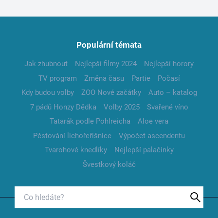
Populární témata
Jak zhubnout
Nejlepší filmy 2024
Nejlepší horory
TV program
Změna času
Partie
Počasí
Kdy budou volby
ZOO Nové začátky
Auto – katalog
7 pádů Honzy Dědka
Volby 2025
Svařené víno
Tatarák podle Pohlreicha
Aloe vera
Pěstování lichořeřišnice
Výpočet ascendentu
Tvarohové knedlíky
Nejlepší palačinky
Švestkový koláč