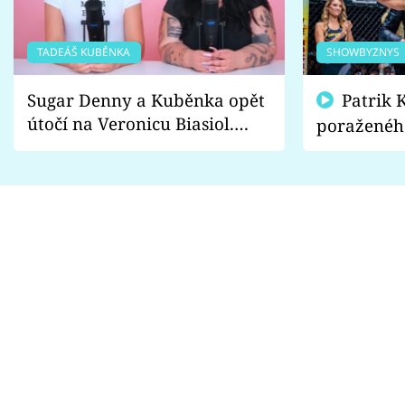
TADEÁŠ KUBĚNKA
SHOWBYZNYS
Sugar Denny a Kuběnka opět
Patrik Kincl se zastal
útočí na Veronicu Biasiol.
poraženéh
Proč je podle nich falešná a
fanoušci n
lže o své nevěře?