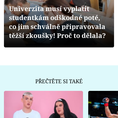
Sex a vztahy
Univerzita musí vyplatit
Videa
studentkám odškodné poté,
co jim schválně připravovala
Sledujte prima+
těžší zkoušky! Proč to dělala?
Přihlášení
Sledujte nás
PŘEČTĚTE SI TAKÉ