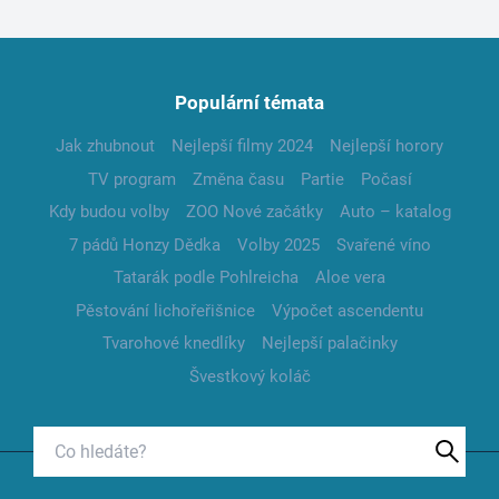
Populární témata
Jak zhubnout
Nejlepší filmy 2024
Nejlepší horory
TV program
Změna času
Partie
Počasí
Kdy budou volby
ZOO Nové začátky
Auto – katalog
7 pádů Honzy Dědka
Volby 2025
Svařené víno
Tatarák podle Pohlreicha
Aloe vera
Pěstování lichořeřišnice
Výpočet ascendentu
Tvarohové knedlíky
Nejlepší palačinky
Švestkový koláč