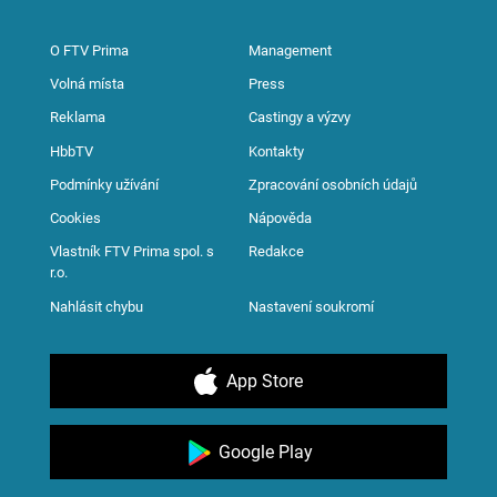
O FTV Prima
Management
Volná místa
Press
Reklama
Castingy a výzvy
HbbTV
Kontakty
Podmínky užívání
Zpracování osobních údajů
Cookies
Nápověda
Vlastník FTV Prima spol. s
Redakce
r.o.
Nahlásit chybu
Nastavení soukromí
App Store
Google Play