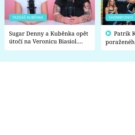
TADEÁŠ KUBĚNKA
SHOWBYZNYS
Sugar Denny a Kuběnka opět
Patrik Kincl se zastal
útočí na Veronicu Biasiol.
poraženéh
Proč je podle nich falešná a
fanoušci n
lže o své nevěře?