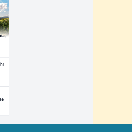
ína,
h!
se