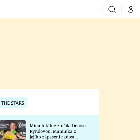
Vyhledávání
Můj 
Prima+
CNN Prima News
Prima Fresh
Prima Living
Prima Zoom
 THE STARS
Prima Lajk
Mína totálně zničila Denisu
Ryndovou. Maminka z
Sledujte nás
jejího zápasení radost