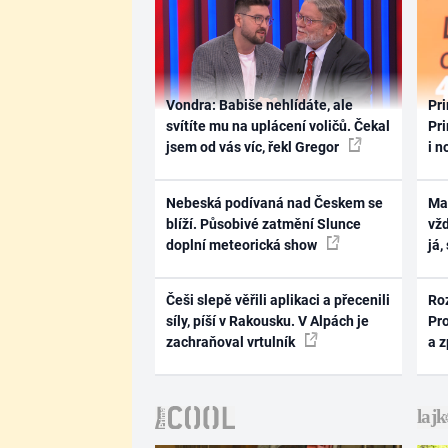
Vondra: Babiše nehlídáte, ale
Pri
svítíte mu na uplácení voličů. Čekal
Pri
jsem od vás víc, řekl Gregor
i n
Nebeská podívaná nad Českem se
Ma
blíží. Působivé zatmění Slunce
vž
doplní meteorická show
já,
Češi slepě věřili aplikaci a přecenili
Ro
síly, píší v Rakousku. V Alpách je
Pr
zachraňoval vrtulník
a 