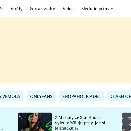
ři
Virály
Sex a vztahy
Videa
Sledujte prima+
Showbyznys
Extrém
VIRÁLY
KURIOZITY
VIDEA
KVÍZY
S VÉMOLA
ONLYFANS
SHOPAHOLICADEL
CLASH OF
Z Mishaly ze StarHousu
vylétlo: Miluju prdy. Jak si
co
je značkuje?