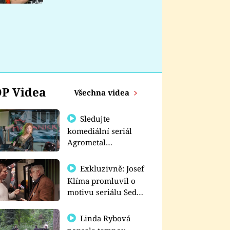
nemá
P Videa
Všechna videa
Sledujte
komediální seriál
Agrometal
exkluzivně na
prima+
Exkluzivně: Josef
Klíma promluvil o
motivu seriálu Sedm
schodů k moci
Linda Rybová