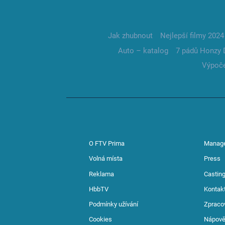
Jak zhubnout
Nejlepší filmy 2024
Auto – katalog
7 pádů Honzy 
Výpoče
O FTV Prima
Manag
Volná místa
Press
Reklama
Casting
HbbTV
Kontak
Podmínky užívání
Zpraco
Cookies
Nápov