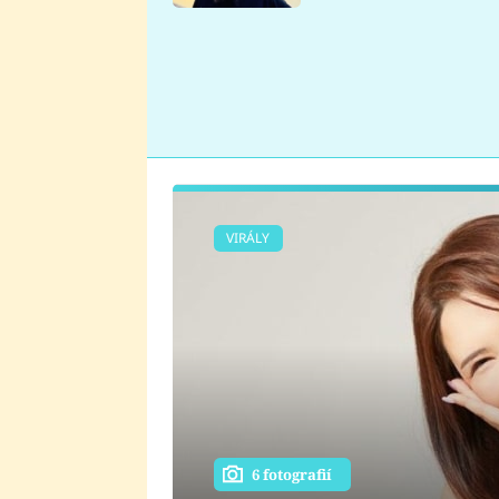
se v Plzni stalo
VIRÁLY
6 fotografií