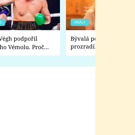
S
VIRÁLY
Bývalá pornoherečka
prozradila, co ji šokova
ho Vémolu. Proč
natáčení Euforie. Vážně
ji zápasit s ním než
bylo drsnější než hanba
 Kinclem?
filmy?