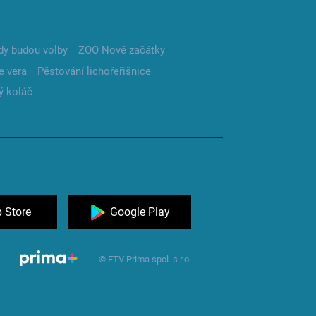
dy budou volby
ZOO Nové začátky
e vera
Pěstování lichořeřišnice
ý koláč
 Store
Google Play
© FTV Prima spol. s r.o.