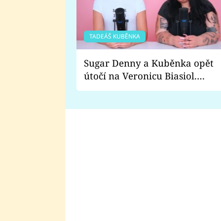
TADEÁŠ KUBĚNKA
Sugar Denny a Kuběnka opět
útočí na Veronicu Biasiol.
Proč je podle nich falešná a
lže o své nevěře?