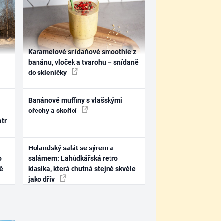
Karamelové snídaňové smoothie z
banánu, vloček a tvarohu – snídaně
do skleničky
Banánové muffiny s vlašskými
ořechy a skořicí
atr
Holandský salát se sýrem a
o
salámem: Lahůdkářská retro
ně
klasika, která chutná stejně skvěle
jako dřív