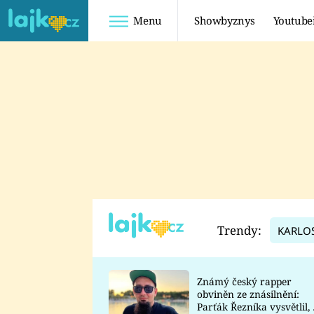
Menu
Showbyznys
Youtube
Youtuberky
Youtubeři
SHOPAHOLICADEL
FATTYPILLOW
ANNA ŠULC
FREESCOOT
SUGAR DENNY
ADAM KAJUMI
LADUŠKA
TADEÁŠ KUBĚNKA
DOMINIKA
DATEL
Trendy:
KARLO
MYSLIVCOVÁ
Známý český rapper
obviněn ze znásilnění:
Parťák Řezníka vysvětlil, 