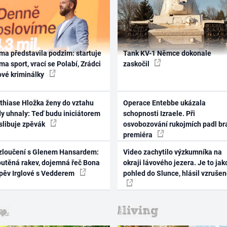
ma představila podzim: startuje
Tank KV-1 Němce dokonale
ma sport, vrací se Polabí, Zrádci
zaskočil
ové kriminálky
thiase Hložka ženy do vztahu
Operace Entebbe ukázala
dy uhnaly: Teď budu iniciátorem
schopnosti Izraele. Při
 slibuje zpěvák
osvobozování rukojmích padl br
premiéra
zloučení s Glenem Hansardem:
Video zachytilo výzkumníka na
outěná rakev, dojemná řeč Bona
okraji lávového jezera. Je to jak
zpěv Irglové s Vedderem
pohled do Slunce, hlásil vzruše