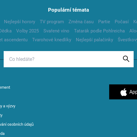
Populární témata
Nejlepší horory
TV program
Změna času
Partie
Počasí
K
Dědka
Volby 2025
Svařené víno
Tatarák podle Pohlreicha
Alo
t ascendentu
Tvarohové knedlíky
Nejlepší palačinky
Švestkov
ement
App
y a výzvy
ty
vání osobních údajů
ěda