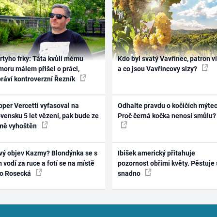
rtyho frky: Táta kvůli mému
Kdo byl svatý Vavřinec, patron v
oru málem přišel o práci,
a co jsou Vavřincovy slzy?
práví kontroverzní Řezník
per Vercetti vyfasoval na
Odhalte pravdu o kočičích mýtec
vensku 5 let vězení, pak bude ze
Proč černá kočka nenosí smůlu?
mě vyhoštěn
vý objev Kazmy? Blondýnka se s
Ibišek americký přitahuje
 vodí za ruce a fotí se na místě
pozornost obřími květy. Pěstuje 
ko Rosecká
snadno