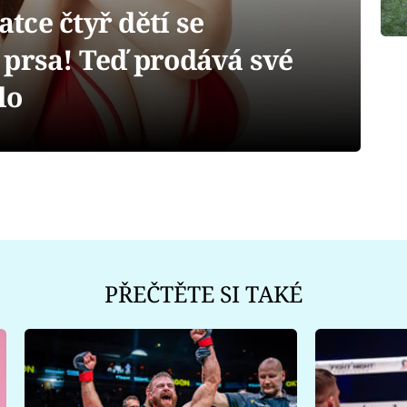
ce čtyř dětí se
 prsa! Teď prodává své
lo
PŘEČTĚTE SI TAKÉ