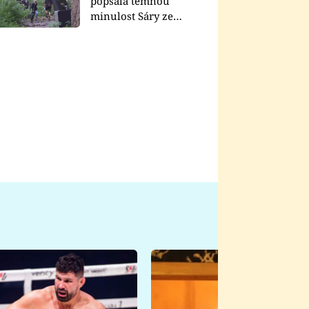
popsala temnou
minulost Sáry ze
seriálu Zákony vlka