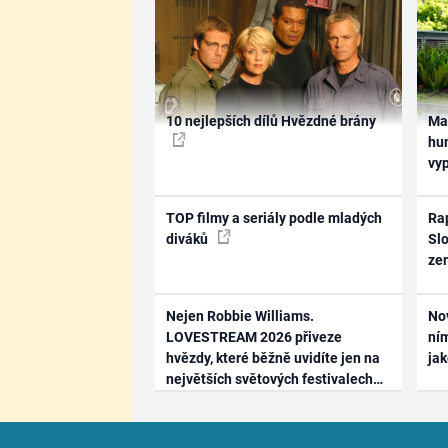
10 nejlepších dílů Hvězdné brány
Ma
hum
vy
TOP filmy a seriály podle mladých
Rap
diváků
Slo
ze
Nejen Robbie Williams.
No
LOVESTREAM 2026 přiveze
ním
hvězdy, které běžně uvidíte jen na
ja
největších světových festivalech