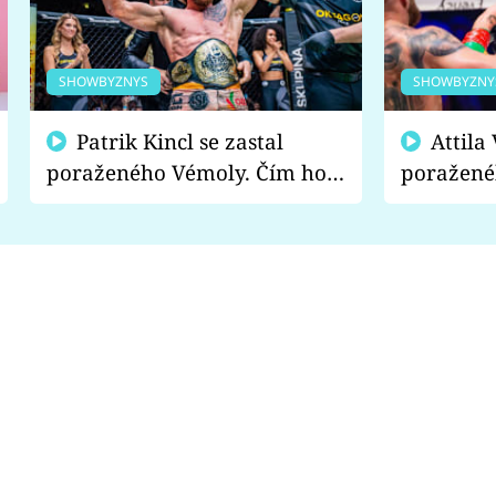
SHOWBYZNYS
SHOWBYZNY
Patrik Kincl se zastal
Attila Végh podpořil
poraženého Vémoly. Čím ho
poražené
fanoušci naštvali?
chce radě
s vítězem