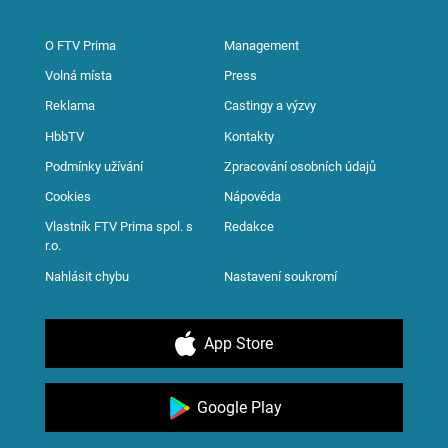
O FTV Prima
Management
Volná místa
Press
Reklama
Castingy a výzvy
HbbTV
Kontakty
Podmínky užívání
Zpracování osobních údajů
Cookies
Nápověda
Vlastník FTV Prima spol. s
Redakce
r.o.
Nahlásit chybu
Nastavení soukromí
App Store
Google Play