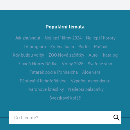
Populární témata
Jak zhubnout
Nejlepší filmy 2024
Nejlepší horory
TV program
Změna času
Partie
Počasí
Kdy budou volby
ZOO Nové začátky
Auto – katalog
7 pádů Honzy Dědka
Volby 2025
Svařené víno
Tatarák podle Pohlreicha
Aloe vera
Pěstování lichořeřišnice
Výpočet ascendentu
Tvarohové knedlíky
Nejlepší palačinky
Švestkový koláč