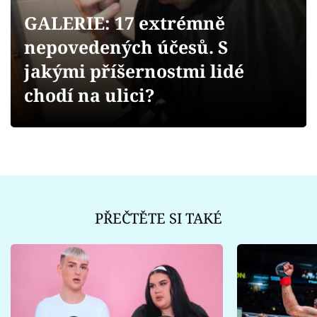
Sex a vztahy
GALERIE: 17 extrémně
Videa
nepovedených účesů. S
jakými příšernostmi lidé
Sledujte prima+
chodí na ulici?
Přihlášení
Sledujte nás
PŘEČTĚTE SI TAKÉ