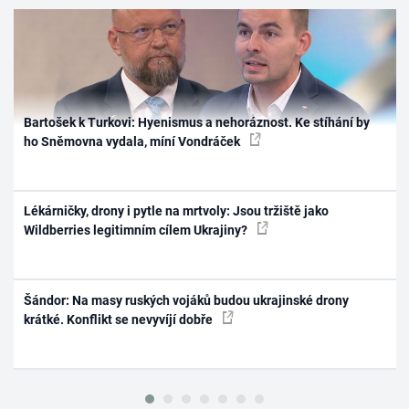
Bartošek k Turkovi: Hyenismus a nehoráznost. Ke stíhání by
ho Sněmovna vydala, míní Vondráček
Lékárničky, drony i pytle na mrtvoly: Jsou tržiště jako
Wildberries legitimním cílem Ukrajiny?
Šándor: Na masy ruských vojáků budou ukrajinské drony
krátké. Konflikt se nevyvíjí dobře