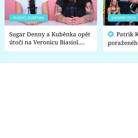
TADEÁŠ KUBĚNKA
SHOWBYZNYS
Sugar Denny a Kuběnka opět
Patrik Kincl se zastal
útočí na Veronicu Biasiol.
poraženéh
Proč je podle nich falešná a
fanoušci n
lže o své nevěře?