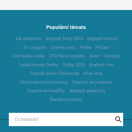
Populární témata
Jak zhubnout
Nejlepší filmy 2024
Nejlepší horory
TV program
Změna času
Partie
Počasí
Kdy budou volby
ZOO Nové začátky
Auto – katalog
7 pádů Honzy Dědka
Volby 2025
Svařené víno
Tatarák podle Pohlreicha
Aloe vera
Pěstování lichořeřišnice
Výpočet ascendentu
Tvarohové knedlíky
Nejlepší palačinky
Švestkový koláč