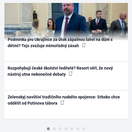
Podmínka pro Ukrajince za útok zápalnou lahví na dům s
dětmi? Tejc zvažuje mimořádný zásah
Rozpohybují české školství ředitelé? Resort věří, že nový
nástroj utne nekonečné debaty
Zelenskyj navštíví tradičního ruského spojence: Srbsko chce
oddělit od Putinova tábora