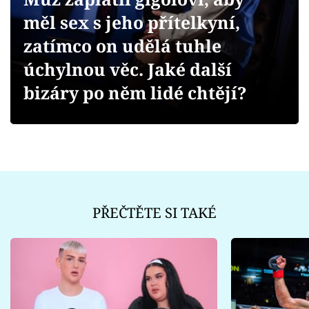
Sex a vztahy
měl sex s jeho přítelkyní,
Videa
zatímco on udělá tuhle
úchylnou věc. Jaké další
Sledujte prima+
bizáry po něm lidé chtějí?
Přihlášení
Sledujte nás
PŘEČTĚTE SI TAKÉ