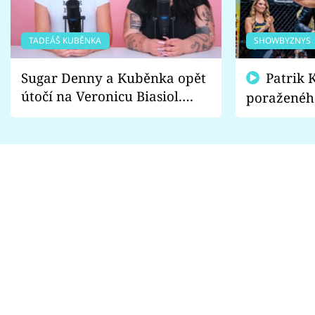
TADEÁŠ KUBĚNKA
SHOWBYZNYS
Sugar Denny a Kuběnka opět
Patrik Kincl se zastal
útočí na Veronicu Biasiol.
poraženéh
Proč je podle nich falešná a
fanoušci n
lže o své nevěře?