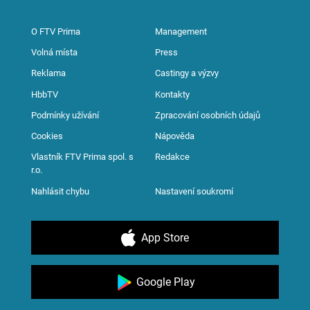
O FTV Prima
Management
Volná místa
Press
Reklama
Castingy a výzvy
HbbTV
Kontakty
Podmínky užívání
Zpracování osobních údajů
Cookies
Nápověda
Vlastník FTV Prima spol. s
Redakce
r.o.
Nahlásit chybu
Nastavení soukromí
App Store
Google Play