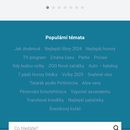
Populární témata
Jak zhubnout
Nejlepší filmy 2024
Nejlepší horory
TV program
Změna času
Partie
Počasí
Kdy budou volby
ZOO Nové začátky
Auto – katalog
7 pádů Honzy Dědka
Volby 2025
Svařené víno
Tatarák podle Pohlreicha
Aloe vera
Pěstování lichořeřišnice
Výpočet ascendentu
Tvarohové knedlíky
Nejlepší palačinky
Švestkový koláč