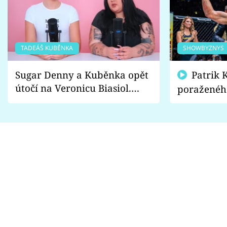
TADEÁŠ KUBĚNKA
SHOWBYZNYS
Sugar Denny a Kuběnka opět
Patrik Kincl se zastal
útočí na Veronicu Biasiol.
poraženéh
Proč je podle nich falešná a
fanoušci n
lže o své nevěře?