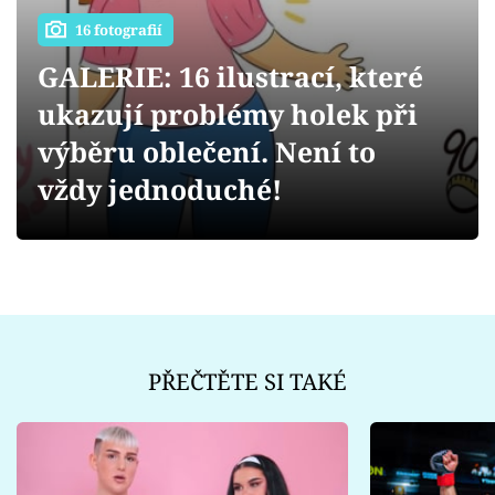
Sex a vztahy
16 fotografií
Videa
GALERIE: 16 ilustrací, které
ukazují problémy holek při
Sledujte prima+
výběru oblečení. Není to
Přihlášení
vždy jednoduché!
Sledujte nás
PŘEČTĚTE SI TAKÉ