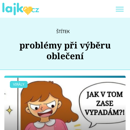
Trendy:
KARLOS VÉMOLA
ONLYFANS
ŠTÍTEK
SHOPAHOLICADEL
CLASH OF THE STARS
problémy při výběru
oblečení
Témata
VIRÁLY
Showbyznys
Youtubeři
Virály