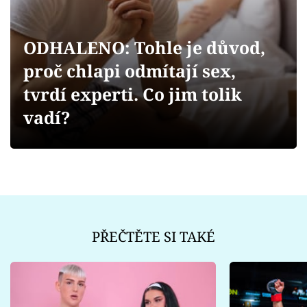
Sex a vztahy
Videa
ODHALENO: Tohle je důvod,
proč chlapi odmítají sex,
Sledujte prima+
tvrdí experti. Co jim tolik
Přihlášení
vadí?
Sledujte nás
PŘEČTĚTE SI TAKÉ