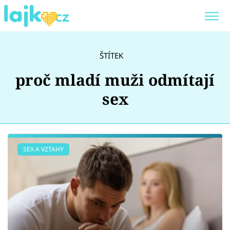
Trendy:
KARLOS VÉMOLA
ONLYFANS
ŠTÍTEK
SHOPAHOLICADEL
CLASH OF THE STARS
proč mladí muži odmítají
sex
Témata
SEX A VZTAHY
Showbyznys
Youtubeři
Virály