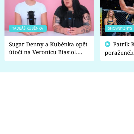
TADEÁŠ KUBĚNKA
SHOWBYZNYS
Sugar Denny a Kuběnka opět
Patrik Kincl se zastal
útočí na Veronicu Biasiol.
poraženéh
Proč je podle nich falešná a
fanoušci n
lže o své nevěře?