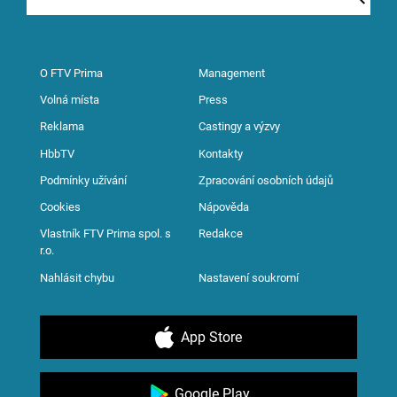
O FTV Prima
Management
Volná místa
Press
Reklama
Castingy a výzvy
HbbTV
Kontakty
Podmínky užívání
Zpracování osobních údajů
Cookies
Nápověda
Vlastník FTV Prima spol. s
Redakce
r.o.
Nahlásit chybu
Nastavení soukromí
App Store
Google Play