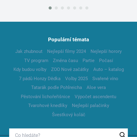
Populární témata
Jak zhubnout
Nejlepší filmy 2024
Nejlepší horory
TV program
Změna času
Partie
Počasí
Kdy budou volby
ZOO Nové začátky
Auto – katalog
7 pádů Honzy Dědka
Volby 2025
Svařené víno
Tatarák podle Pohlreicha
Aloe vera
Pěstování lichořeřišnice
Výpočet ascendentu
Tvarohové knedlíky
Nejlepší palačinky
Švestkový koláč