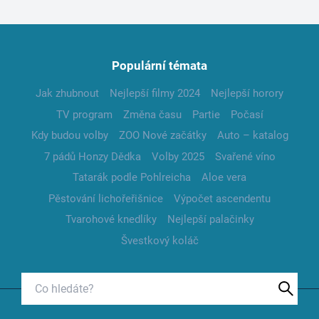
Populární témata
Jak zhubnout
Nejlepší filmy 2024
Nejlepší horory
TV program
Změna času
Partie
Počasí
Kdy budou volby
ZOO Nové začátky
Auto – katalog
7 pádů Honzy Dědka
Volby 2025
Svařené víno
Tatarák podle Pohlreicha
Aloe vera
Pěstování lichořeřišnice
Výpočet ascendentu
Tvarohové knedlíky
Nejlepší palačinky
Švestkový koláč