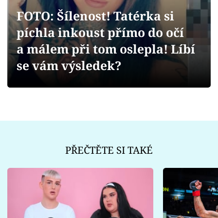
Sex a vztahy
FOTO: Šílenost! Tatérka si
Videa
píchla inkoust přímo do očí
a málem při tom oslepla! Líbí
Sledujte prima+
se vám výsledek?
Přihlášení
Sledujte nás
PŘEČTĚTE SI TAKÉ