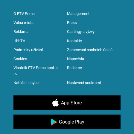
O FTV Prima
Management
Volná místa
Press
Reklama
Castingy a výzvy
HbbTV
Kontakty
Podmínky užívání
Zpracování osobních údajů
Cookies
Nápověda
Vlastník FTV Prima spol. s
Redakce
r.o.
Nahlásit chybu
Nastavení soukromí
App Store
Google Play