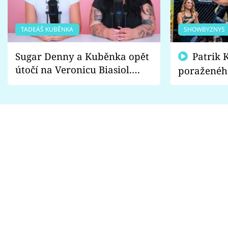
TADEÁŠ KUBĚNKA
SHOWBYZNYS
Sugar Denny a Kuběnka opět
Patrik Kincl se zastal
útočí na Veronicu Biasiol.
poraženéh
Proč je podle nich falešná a
fanoušci n
lže o své nevěře?