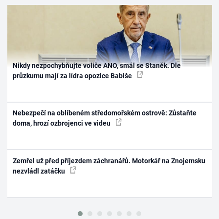
Nikdy nezpochybňujte voliče ANO, smál se Staněk. Dle
průzkumu mají za lídra opozice Babiše
Nebezpečí na oblíbeném středomořském ostrově: Zůstaňte
doma, hrozí ozbrojenci ve videu
Zemřel už před příjezdem záchranářů. Motorkář na Znojemsku
nezvládl zatáčku