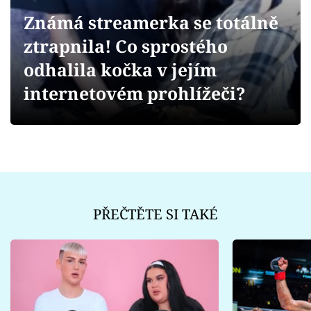
Sex a vztahy
Známá streamerka se totálně
Videa
ztrapnila! Co sprostého
odhalila kočka v jejím
Sledujte prima+
internetovém prohlížeči?
Přihlášení
Sledujte nás
PŘEČTĚTE SI TAKÉ