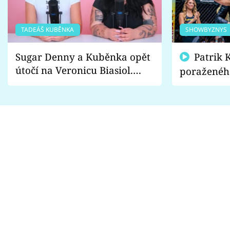
TADEÁŠ KUBĚNKA
SHOWBYZNYS
Sugar Denny a Kuběnka opět
Patrik Kincl se zastal
útočí na Veronicu Biasiol.
poraženéh
Proč je podle nich falešná a
fanoušci n
lže o své nevěře?