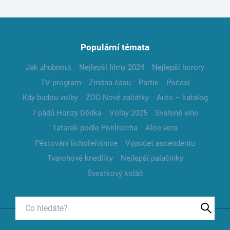
Populární témata
Jak zhubnout
Nejlepší filmy 2024
Nejlepší horory
TV program
Změna času
Partie
Počasí
Kdy budou volby
ZOO Nové začátky
Auto – katalog
7 pádů Honzy Dědka
Volby 2025
Svařené víno
Tatarák podle Pohlreicha
Aloe vera
Pěstování lichořeřišnice
Výpočet ascendentu
Tvarohové knedlíky
Nejlepší palačinky
Švestkový koláč