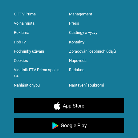
O FTV Prima
Management
Volná místa
Press
Reklama
Castingy a výzvy
HbbTV
Kontakty
Podmínky užívání
Zpracování osobních údajů
Cookies
Nápověda
Vlastník FTV Prima spol. s
Redakce
r.o.
Nahlásit chybu
Nastavení soukromí
App Store
Google Play