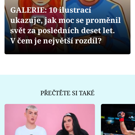
Sex a vztahy
GALERIE: 10 ilustrací
Videa
ukazuje, jak moc se proměnil
svět za posledních deset let.
Sledujte prima+
V čem je největší rozdíl?
Přihlášení
Sledujte nás
PŘEČTĚTE SI TAKÉ