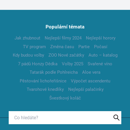
Populární témata
Jak zhubnout
Nejlepší filmy 2024
Nejlepší horory
TV program
Změna času
Partie
Počasí
Kdy budou volby
ZOO Nové začátky
Auto – katalog
7 pádů Honzy Dědka
Volby 2025
Svařené víno
Tatarák podle Pohlreicha
Aloe vera
Pěstování lichořeřišnice
Výpočet ascendentu
Tvarohové knedlíky
Nejlepší palačinky
Švestkový koláč