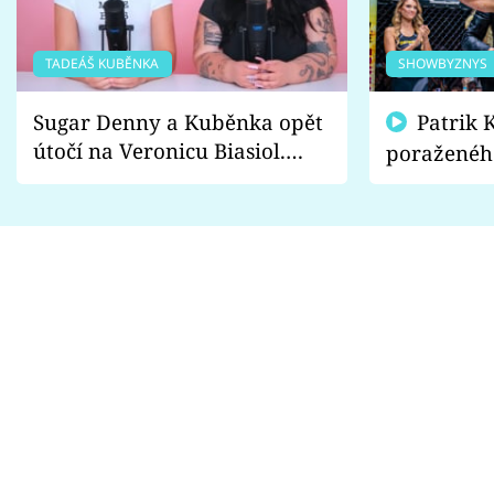
TADEÁŠ KUBĚNKA
SHOWBYZNYS
Sugar Denny a Kuběnka opět
Patrik Kincl se zastal
útočí na Veronicu Biasiol.
poraženéh
Proč je podle nich falešná a
fanoušci n
lže o své nevěře?