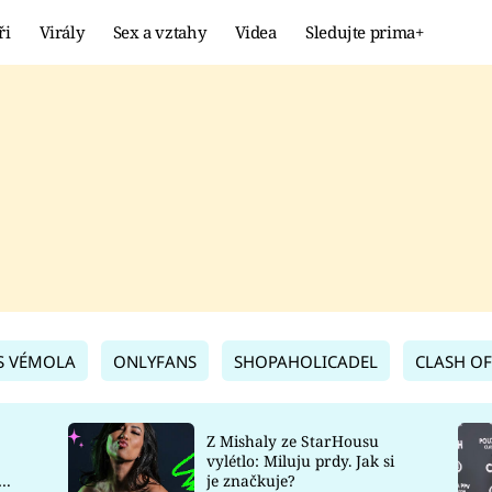
ři
Virály
Sex a vztahy
Videa
Sledujte prima+
Showbyznys
Extrém
VIRÁLY
KURIOZITY
VIDEA
KVÍZY
S VÉMOLA
ONLYFANS
SHOPAHOLICADEL
CLASH OF
Z Mishaly ze StarHousu
vylétlo: Miluju prdy. Jak si
co
je značkuje?