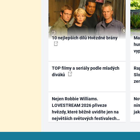
10 nejlepších dílů Hvězdné brány
Ma
hum
vy
TOP filmy a seriály podle mladých
Rap
diváků
Slo
ze
Nejen Robbie Williams.
No
LOVESTREAM 2026 přiveze
ním
hvězdy, které běžně uvidíte jen na
ja
největších světových festivalech