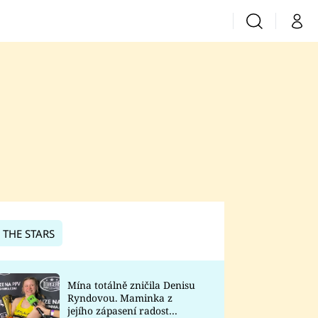
Vyhledávání
Můj 
Prima+
CNN Prima News
Prima Fresh
Prima Living
Prima Zoom
 THE STARS
Prima Lajk
Mína totálně zničila Denisu
Ryndovou. Maminka z
Sledujte nás
jejího zápasení radost