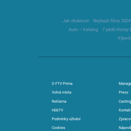
Jak zhubnout
Nejlepší filmy 2024
Auto – katalog
7 pádů Honzy 
Výpoče
O FTV Prima
Manag
Volná místa
Press
Reklama
Casting
HbbTV
Kontak
Podmínky užívání
Zpraco
Cookies
Nápov