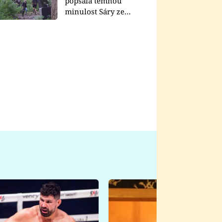
popsala temnou
minulost Sáry ze
seriálu Zákony vlka