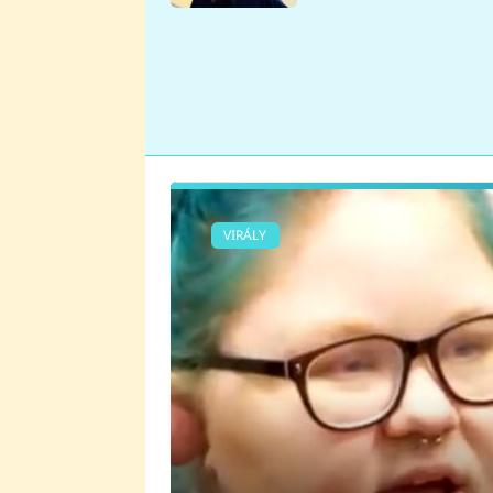
se v Plzni stalo
VIRÁLY