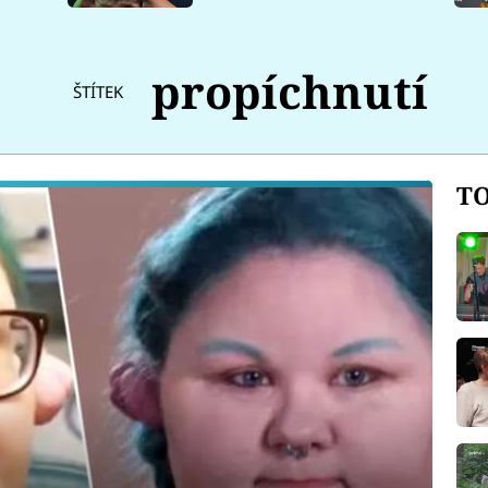
propíchnutí
ŠTÍTEK
TO