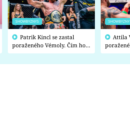
SHOWBYZNYS
SHOWBYZNY
Patrik Kincl se zastal
Attila Végh podpořil
poraženého Vémoly. Čím ho
poražené
fanoušci naštvali?
chce radě
s vítězem