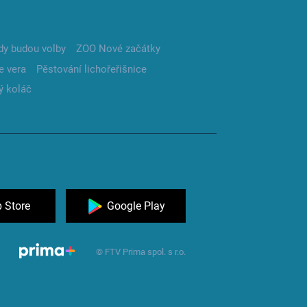
dy budou volby
ZOO Nové začátky
e vera
Pěstování lichořeřišnice
ý koláč
 Store
Google Play
© FTV Prima spol. s r.o.