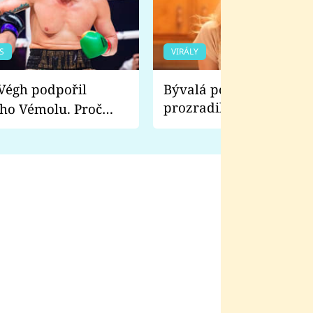
S
VIRÁLY
Bývalá pornoherečka
prozradila, co ji šokova
ho Vémolu. Proč
natáčení Euforie. Vážně
ji zápasit s ním než
bylo drsnější než hanba
 Kinclem?
filmy?