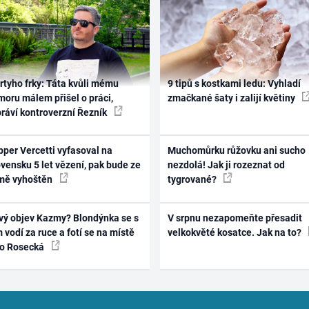
rtyho frky: Táta kvůli mému
9 tipů s kostkami ledu: Vyhladí
oru málem přišel o práci,
zmačkané šaty i zalijí květiny
práví kontroverzní Řezník
per Vercetti vyfasoval na
Muchomůrku růžovku ani sucho
vensku 5 let vězení, pak bude ze
nezdolá! Jak ji rozeznat od
mě vyhoštěn
tygrované?
vý objev Kazmy? Blondýnka se s
V srpnu nezapomeňte přesadit
 vodí za ruce a fotí se na místě
velkokvěté kosatce. Jak na to?
ko Rosecká