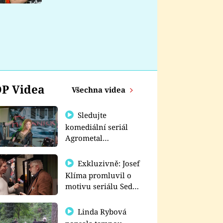
nemá
P Videa
Všechna videa
Sledujte
komediální seriál
Agrometal
exkluzivně na
prima+
Exkluzivně: Josef
Klíma promluvil o
motivu seriálu Sedm
schodů k moci
Linda Rybová