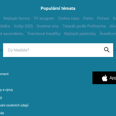
Populární témata
Nejlepší horory
TV program
Změna času
Partie
Počasí
K
Dědka
Volby 2025
Svařené víno
Tatarák podle Pohlreicha
Alo
t ascendentu
Tvarohové knedlíky
Nejlepší palačinky
Švestkov
ement
App
y a výzvy
ty
vání osobních údajů
ěda