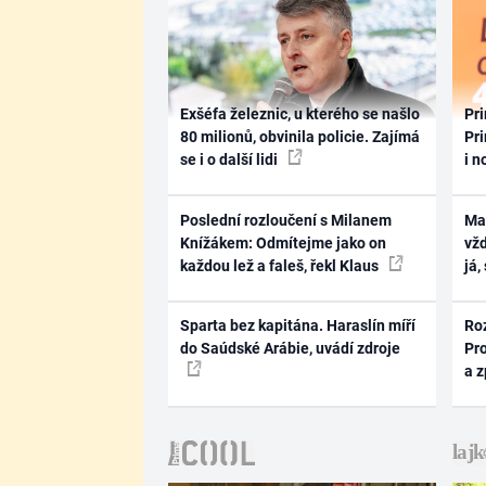
Exšéfa železnic, u kterého se našlo
Pri
80 milionů, obvinila policie. Zajímá
Pri
se i o další lidi
i n
Poslední rozloučení s Milanem
Ma
Knížákem: Odmítejme jako on
vž
každou lež a faleš, řekl Klaus
já,
Sparta bez kapitána. Haraslín míří
Ro
do Saúdské Arábie, uvádí zdroje
Pr
a 