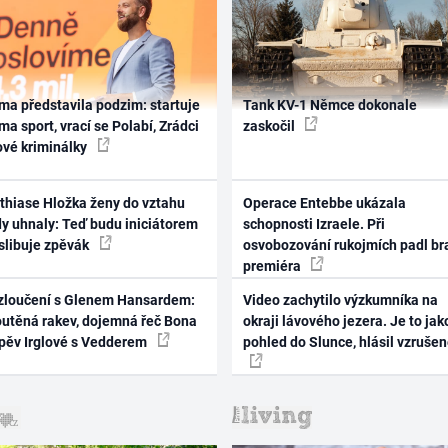
ma představila podzim: startuje
Tank KV-1 Němce dokonale
ma sport, vrací se Polabí, Zrádci
zaskočil
ové kriminálky
thiase Hložka ženy do vztahu
Operace Entebbe ukázala
dy uhnaly: Teď budu iniciátorem
schopnosti Izraele. Při
 slibuje zpěvák
osvobozování rukojmích padl br
premiéra
zloučení s Glenem Hansardem:
Video zachytilo výzkumníka na
outěná rakev, dojemná řeč Bona
okraji lávového jezera. Je to jak
zpěv Irglové s Vedderem
pohled do Slunce, hlásil vzruše