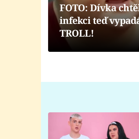
FOTO: Dívka chtěl
infekci teď vypa
TROLL!