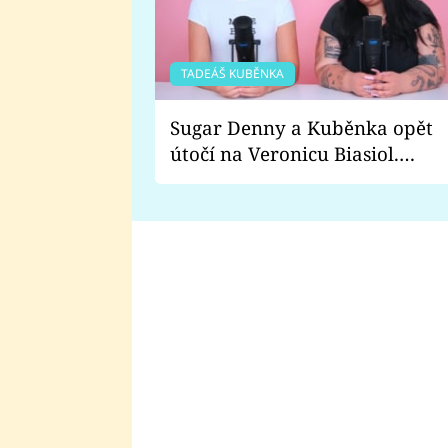
TADEÁŠ KUBĚNKA
Sugar Denny a Kuběnka opět
útočí na Veronicu Biasiol.
Proč je podle nich falešná a
lže o své nevěře?