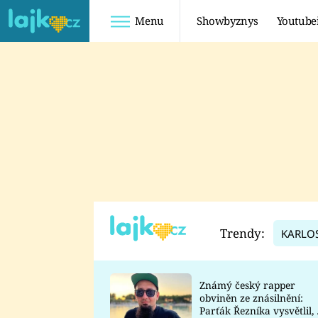
Menu
Showbyznys
Youtube
Youtuberky
Youtubeři
SHOPAHOLICADEL
FATTYPILLOW
ANNA ŠULC
FREESCOOT
SUGAR DENNY
ADAM KAJUMI
LADUŠKA
TADEÁŠ KUBĚNKA
DOMINIKA
DATEL
Trendy:
KARLO
MYSLIVCOVÁ
Známý český rapper
obviněn ze znásilnění:
Parťák Řezníka vysvětlil, 