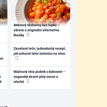
Mrkvové těstoviny bez lepku –
zdravá a originální alternativa
klasiky
Zavařené lečo: jednoduchý recept,
jak uchovat letní zeleninu na zimu
atr
Malinový chia pudink s kokosem –
o
veganský dezert plný ovoce a
ně
ořechů