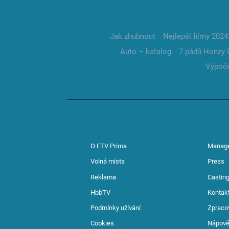
Jak zhubnout
Nejlepší filmy 2024
Auto – katalog
7 pádů Honzy 
Výpoče
O FTV Prima
Manag
Volná místa
Press
Reklama
Casting
HbbTV
Kontak
Podmínky užívání
Zpraco
Cookies
Nápov