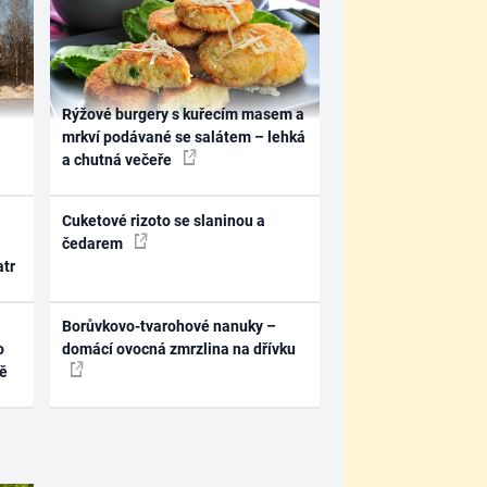
Rýžové burgery s kuřecím masem a
mrkví podávané se salátem – lehká
a chutná večeře
Cuketové rizoto se slaninou a
čedarem
atr
Borůvkovo-tvarohové nanuky –
o
domácí ovocná zmrzlina na dřívku
ně