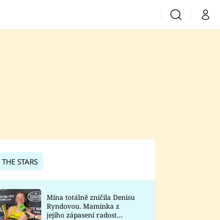
Vyhledávání
Můj 
Prima+
CNN Prima News
Prima Fresh
Prima Living
Prima Zoom
 THE STARS
Prima Lajk
Mína totálně zničila Denisu
Ryndovou. Maminka z
Sledujte nás
jejího zápasení radost