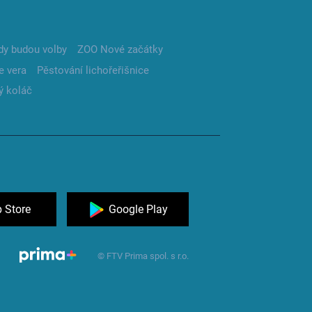
dy budou volby
ZOO Nové začátky
e vera
Pěstování lichořeřišnice
ý koláč
 Store
Google Play
© FTV Prima spol. s r.o.