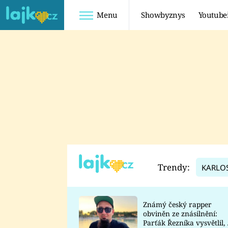
Menu
Showbyznys
Youtube
Youtuberky
Youtubeři
SHOPAHOLICADEL
FATTYPILLOW
ANNA ŠULC
FREESCOOT
SUGAR DENNY
ADAM KAJUMI
LADUŠKA
TADEÁŠ KUBĚNKA
DOMINIKA
DATEL
Trendy:
KARLO
MYSLIVCOVÁ
Známý český rapper
obviněn ze znásilnění:
Parťák Řezníka vysvětlil, 