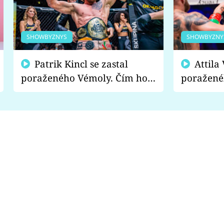
SHOWBYZNYS
SHOWBYZNY
Patrik Kincl se zastal
Attila Végh podpořil
poraženého Vémoly. Čím ho
poražené
fanoušci naštvali?
chce radě
s vítězem