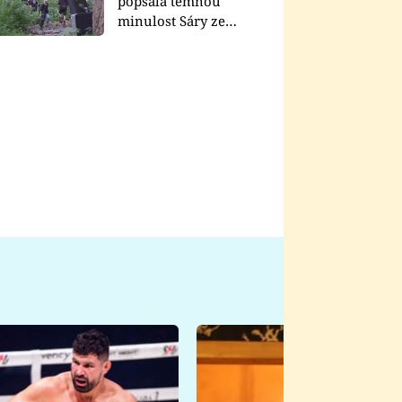
popsala temnou
minulost Sáry ze
seriálu Zákony vlka