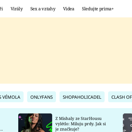
ři
Virály
Sex a vztahy
Videa
Sledujte prima+
Showbyznys
Extrém
VIRÁLY
KURIOZITY
VIDEA
KVÍZY
S VÉMOLA
ONLYFANS
SHOPAHOLICADEL
CLASH OF
Z Mishaly ze StarHousu
vylétlo: Miluju prdy. Jak si
co
je značkuje?