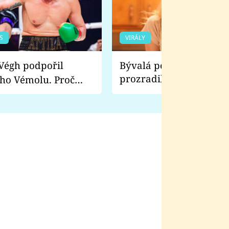
S
VIRÁLY
Bývalá pornoherečka
prozradila, co ji šokova
ho Vémolu. Proč
natáčení Euforie. Vážně
ji zápasit s ním než
bylo drsnější než hanba
 Kinclem?
filmy?