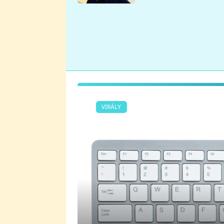
se v Plzni stalo
VIRÁLY