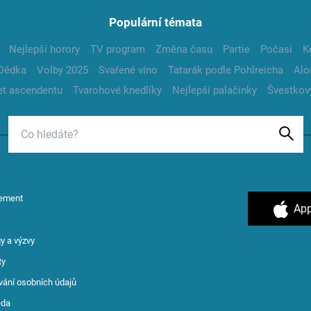
Populární témata
Nejlepší horory
TV program
Změna času
Partie
Počasí
K
Dědka
Volby 2025
Svařené víno
Tatarák podle Pohlreicha
Alo
t ascendentu
Tvarohové knedlíky
Nejlepší palačinky
Švestkov
ement
App
y a výzvy
ty
vání osobních údajů
ěda