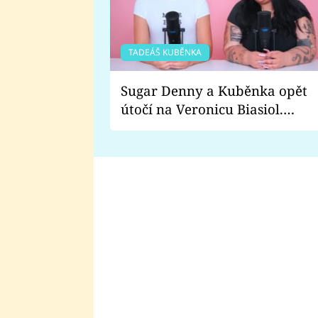
TADEÁŠ KUBĚNKA
Sugar Denny a Kuběnka opět
útočí na Veronicu Biasiol.
Proč je podle nich falešná a
lže o své nevěře?