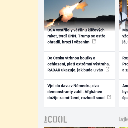
USA vystřílely většinu klíčových
Ma
raket, tvrdí CNN. Trump se ostře
vž
ohradil, hrozí i vězením
já,
Do Česka vtrhnou bouřky a
Ro
ochlazení, platí extrémní výstraha.
Pr
RADAR ukazuje, jak bude u vás
a 
Vjel do davu v Německu, dva
Ane
demonstranty zabil. Afghánec
byd
dožije za mřížemi, rozhodl soud
šp