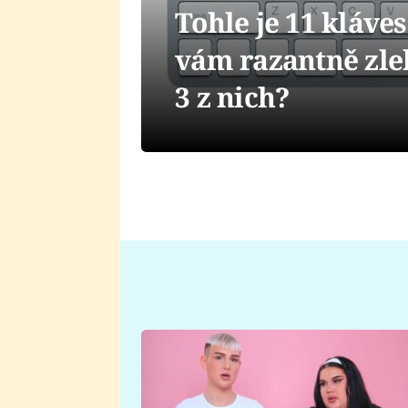
Tohle je 11 kláve
vám razantně zleh
3 z nich?