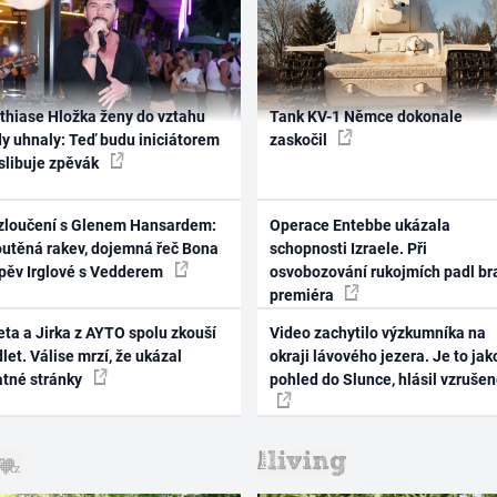
thiase Hložka ženy do vztahu
Tank KV-1 Němce dokonale
dy uhnaly: Teď budu iniciátorem
zaskočil
 slibuje zpěvák
zloučení s Glenem Hansardem:
Operace Entebbe ukázala
outěná rakev, dojemná řeč Bona
schopnosti Izraele. Při
zpěv Irglové s Vedderem
osvobozování rukojmích padl br
premiéra
ta a Jirka z AYTO spolu zkouší
Video zachytilo výzkumníka na
let. Válise mrzí, že ukázal
okraji lávového jezera. Je to jak
atné stránky
pohled do Slunce, hlásil vzruše