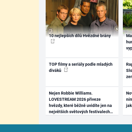
10 nejlepších dílů Hvězdné brány
Ma
hum
vy
TOP filmy a seriály podle mladých
Rap
diváků
Slo
ze
Nejen Robbie Williams.
No
LOVESTREAM 2026 přiveze
ním
hvězdy, které běžně uvidíte jen na
ja
největších světových festivalech