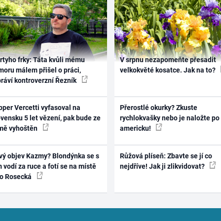
rtyho frky: Táta kvůli mému
V srpnu nezapomeňte přesadit
oru málem přišel o práci,
velkokvěté kosatce. Jak na to?
práví kontroverzní Řezník
per Vercetti vyfasoval na
Přerostlé okurky? Zkuste
vensku 5 let vězení, pak bude ze
rychlokvašky nebo je naložte po
mě vyhoštěn
americku!
vý objev Kazmy? Blondýnka se s
Růžová plíseň: Zbavte se jí co
 vodí za ruce a fotí se na místě
nejdříve! Jak ji zlikvidovat?
ko Rosecká