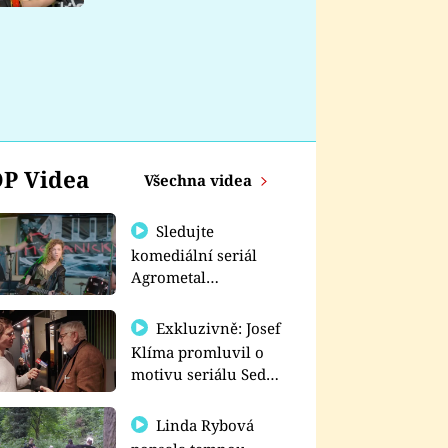
nemá
P Videa
Všechna videa
Sledujte
komediální seriál
Agrometal
exkluzivně na
prima+
Exkluzivně: Josef
Klíma promluvil o
motivu seriálu Sedm
schodů k moci
Linda Rybová