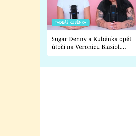
TADEÁŠ KUBĚNKA
Sugar Denny a Kuběnka opět
útočí na Veronicu Biasiol.
Proč je podle nich falešná a
lže o své nevěře?