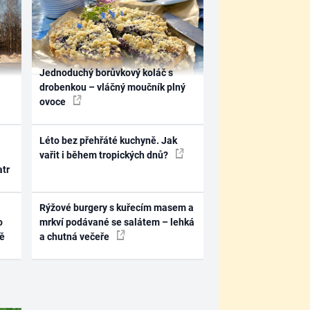
Jednoduchý borůvkový koláč s
drobenkou – vláčný moučník plný
ovoce
Léto bez přehřáté kuchyně. Jak
vařit i během tropických dnů?
atr
Rýžové burgery s kuřecím masem a
o
mrkví podávané se salátem – lehká
ně
a chutná večeře