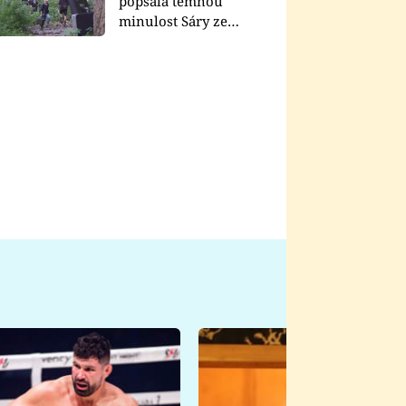
popsala temnou
minulost Sáry ze
seriálu Zákony vlka