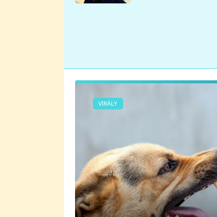
se v Plzni stalo
VIRÁLY