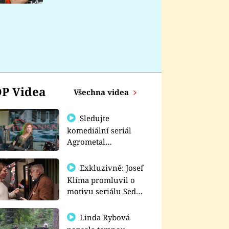
nemá
P Videa
Všechna videa
Sledujte
komediální seriál
Agrometal
exkluzivně na
prima+
Exkluzivně: Josef
Klíma promluvil o
motivu seriálu Sedm
schodů k moci
Linda Rybová