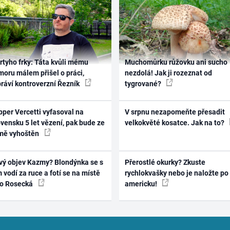
rtyho frky: Táta kvůli mému
Muchomůrku růžovku ani sucho
oru málem přišel o práci,
nezdolá! Jak ji rozeznat od
práví kontroverzní Řezník
tygrované?
per Vercetti vyfasoval na
V srpnu nezapomeňte přesadit
vensku 5 let vězení, pak bude ze
velkokvěté kosatce. Jak na to?
mě vyhoštěn
vý objev Kazmy? Blondýnka se s
Přerostlé okurky? Zkuste
 vodí za ruce a fotí se na místě
rychlokvašky nebo je naložte po
ko Rosecká
americku!