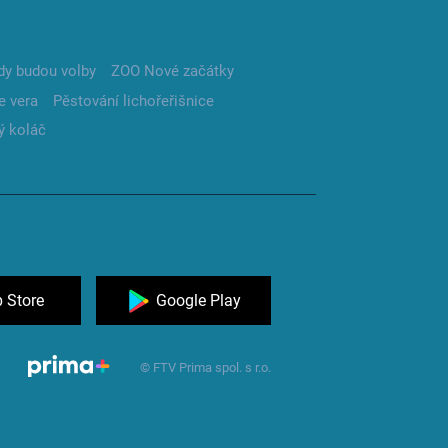
dy budou volby
ZOO Nové začátky
e vera
Pěstování lichořeřišnice
ý koláč
 Store
Google Play
© FTV Prima spol. s r.o.