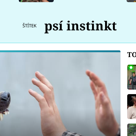
psí instinkt
ŠTÍTEK
TO