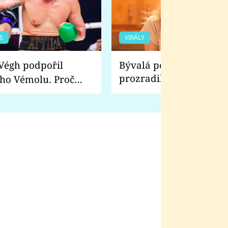
S
VIRÁLY
Bývalá pornoherečka
prozradila, co ji šokova
ho Vémolu. Proč
natáčení Euforie. Vážně
ji zápasit s ním než
bylo drsnější než hanba
 Kinclem?
filmy?