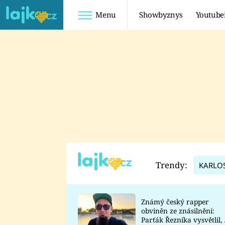
Menu
Showbyznys
Youtube
Youtuberky
Youtubeři
SHOPAHOLICADEL
FATTYPILLOW
ANNA ŠULC
FREESCOOT
SUGAR DENNY
ADAM KAJUMI
LADUŠKA
TADEÁŠ KUBĚNKA
DOMINIKA
DATEL
Trendy:
KARLO
MYSLIVCOVÁ
Známý český rapper
obviněn ze znásilnění:
Parťák Řezníka vysvětlil, 