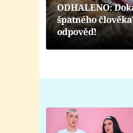
ODHALENO: Dokáž
špatného člověka
odpověď!