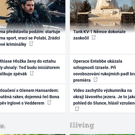
ma představila podzim: startuje
Tank KV-1 Němce dokonale
ma sport, vrací se Polabí, Zrádci
zaskočil
ové kriminálky
thiase Hložka ženy do vztahu
Operace Entebbe ukázala
dy uhnaly: Teď budu iniciátorem
schopnosti Izraele. Při
 slibuje zpěvák
osvobozování rukojmích padl br
premiéra
zloučení s Glenem Hansardem:
Video zachytilo výzkumníka na
outěná rakev, dojemná řeč Bona
okraji lávového jezera. Je to jak
zpěv Irglové s Vedderem
pohled do Slunce, hlásil vzruše