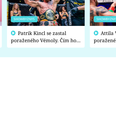
SHOWBYZNYS
SHOWBYZNY
Patrik Kincl se zastal
Attila Végh podpořil
poraženého Vémoly. Čím ho
poražené
fanoušci naštvali?
chce radě
s vítězem