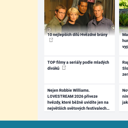
10 nejlepších dílů Hvězdné brány
Ma
hum
vy
TOP filmy a seriály podle mladých
Rap
diváků
Slo
ze
Nejen Robbie Williams.
No
LOVESTREAM 2026 přiveze
ním
hvězdy, které běžně uvidíte jen na
ja
největších světových festivalech