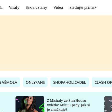
ři
Virály
Sex a vztahy
Videa
Sledujte prima+
Showbyznys
Extrém
VIRÁLY
KURIOZITY
VIDEA
KVÍZY
S VÉMOLA
ONLYFANS
SHOPAHOLICADEL
CLASH OF
Z Mishaly ze StarHousu
vylétlo: Miluju prdy. Jak si
co
je značkuje?