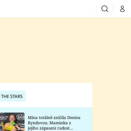
Vyhledávání
Můj 
Prima+
CNN Prima News
Prima Fresh
Prima Living
Prima Zoom
 THE STARS
Prima Lajk
Mína totálně zničila Denisu
Ryndovou. Maminka z
Sledujte nás
jejího zápasení radost