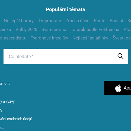
Populární témata
Nejlepší horory
TV program
Změna času
Partie
Počasí
K
Dědka
Volby 2025
Svařené víno
Tatarák podle Pohlreicha
Alo
t ascendentu
Tvarohové knedlíky
Nejlepší palačinky
Švestkov
ement
App
y a výzvy
ty
vání osobních údajů
ěda