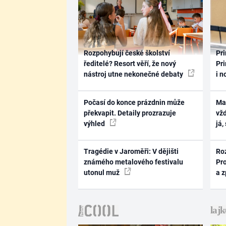
Rozpohybují české školství
Pri
ředitelé? Resort věří, že nový
Pri
nástroj utne nekonečné debaty
i n
Počasí do konce prázdnin může
Ma
překvapit. Detaily prozrazuje
vž
výhled
já,
Tragédie v Jaroměři: V dějišti
Ro
známého metalového festivalu
Pr
utonul muž
a 