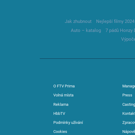
Jak zhubnout
Nejlepší filmy 2024
Auto – katalog
7 pádů Honzy 
Výpoče
O FTV Prima
Manag
Volná místa
Press
Reklama
Casting
HbbTV
Kontak
Podmínky užívání
Zpraco
Cookies
Nápov