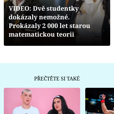
Sex a vztahy
VIDEO: Dvě studentky
Videa
dokázaly nemožné.
Prokázaly 2 000 let starou
Sledujte prima+
matematickou teorii
Přihlášení
Sledujte nás
PŘEČTĚTE SI TAKÉ