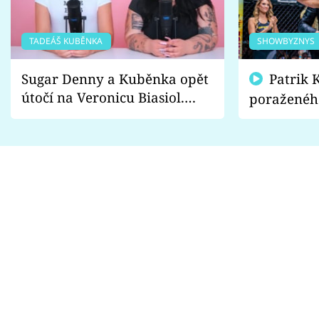
TADEÁŠ KUBĚNKA
SHOWBYZNYS
Sugar Denny a Kuběnka opět
Patrik Kincl se zastal
útočí na Veronicu Biasiol.
poraženéh
Proč je podle nich falešná a
fanoušci n
lže o své nevěře?