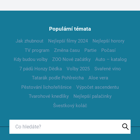
Populární témata
Jak zhubnout
Nejlepší filmy 2024
Nejlepší horory
TV program
Změna času
Partie
Počasí
Kdy budou volby
ZOO Nové začátky
Auto – katalog
7 pádů Honzy Dědka
Volby 2025
Svařené víno
Tatarák podle Pohlreicha
Aloe vera
Pěstování lichořeřišnice
Výpočet ascendentu
Tvarohové knedlíky
Nejlepší palačinky
Švestkový koláč