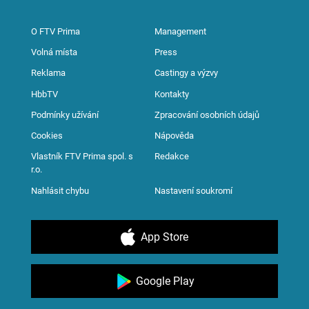
O FTV Prima
Management
Volná místa
Press
Reklama
Castingy a výzvy
HbbTV
Kontakty
Podmínky užívání
Zpracování osobních údajů
Cookies
Nápověda
Vlastník FTV Prima spol. s
Redakce
r.o.
Nahlásit chybu
Nastavení soukromí
App Store
Google Play