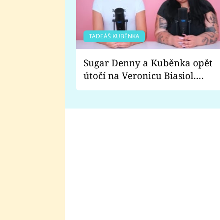
TADEÁŠ KUBĚNKA
Sugar Denny a Kuběnka opět
útočí na Veronicu Biasiol.
Proč je podle nich falešná a
lže o své nevěře?