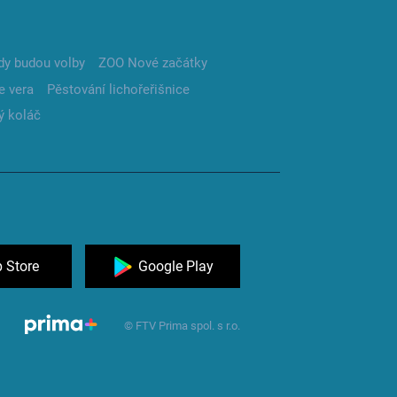
dy budou volby
ZOO Nové začátky
e vera
Pěstování lichořeřišnice
ý koláč
 Store
Google Play
© FTV Prima spol. s r.o.