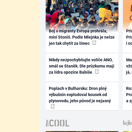
Boj s migranty Evropa prohrála,
Pri
míní Stoniš. Podle Mlejnka je nelze
Pri
jen tak chytit za límec
i n
Nikdy nezpochybňujte voliče ANO,
Ma
smál se Staněk. Dle průzkumu mají
vž
za lídra opozice Babiše
já,
Poplach v Bulharsku: Dron plný
Ro
výbušnin explodoval kousek od
Pr
plynovodu, jeho původ je nejasný
a 