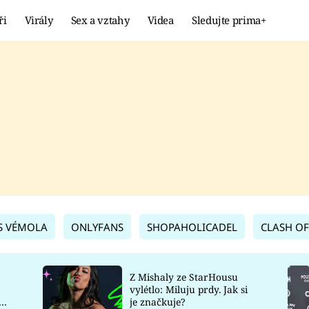
ři
Virály
Sex a vztahy
Videa
Sledujte prima+
Showbyznys
Extrém
VIRÁLY
KURIOZITY
VIDEA
KVÍZY
S VÉMOLA
ONLYFANS
SHOPAHOLICADEL
CLASH OF
Z Mishaly ze StarHousu
vylétlo: Miluju prdy. Jak si
co
je značkuje?