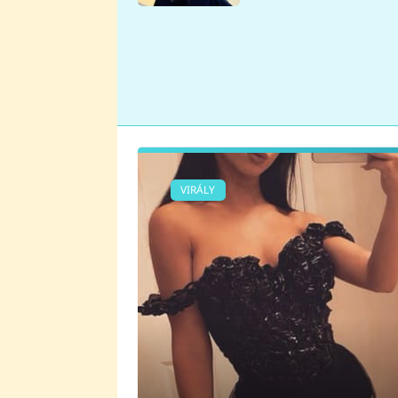
se v Plzni stalo
VIRÁLY