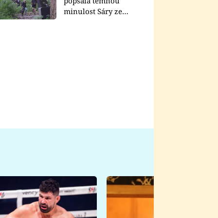
popsala temnou
minulost Sáry ze
seriálu Zákony vlka