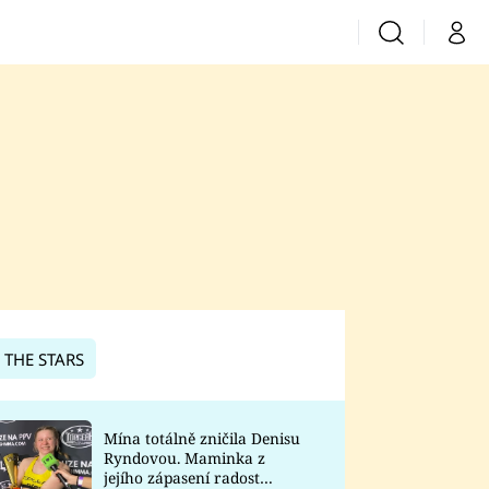
Vyhledávání
Můj 
Prima+
CNN Prima News
Prima Fresh
Prima Living
Prima Zoom
 THE STARS
Prima Lajk
Mína totálně zničila Denisu
Ryndovou. Maminka z
Sledujte nás
jejího zápasení radost