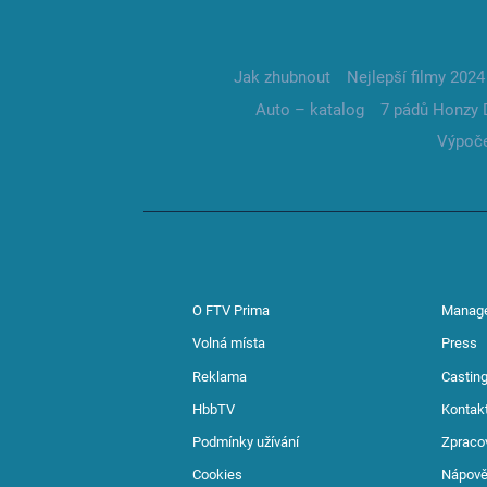
Jak zhubnout
Nejlepší filmy 2024
Auto – katalog
7 pádů Honzy 
Výpoče
O FTV Prima
Manag
Volná místa
Press
Reklama
Casting
HbbTV
Kontak
Podmínky užívání
Zpraco
Cookies
Nápov