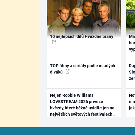
10 nejlepších dílů Hvězdné brány
Ma
hum
vy
TOP filmy a seriály podle mladých
Rap
diváků
Slo
ze
Nejen Robbie Williams.
No
LOVESTREAM 2026 přiveze
ním
hvězdy, které běžně uvidíte jen na
ja
největších světových festivalech