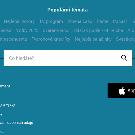
Populární témata
Nejlepší horory
TV program
Změna času
Partie
Počasí
K
Dědka
Volby 2025
Svařené víno
Tatarák podle Pohlreicha
Alo
t ascendentu
Tvarohové knedlíky
Nejlepší palačinky
Švestkov
ement
App
y a výzvy
ty
vání osobních údajů
ěda