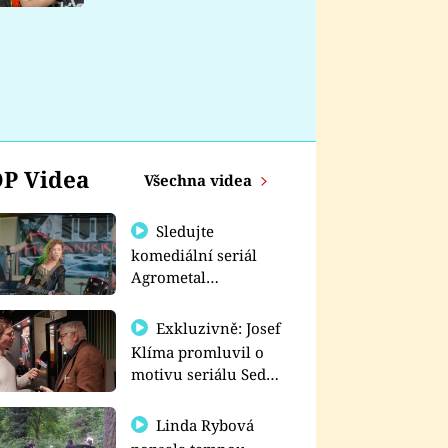
nemá
P Videa
Všechna videa
Sledujte
komediální seriál
Agrometal
exkluzivně na
prima+
Exkluzivně: Josef
Klíma promluvil o
motivu seriálu Sedm
schodů k moci
Linda Rybová