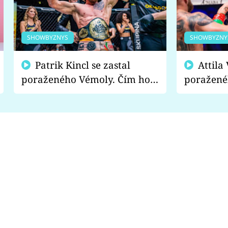
SHOWBYZNYS
SHOWBYZNY
Patrik Kincl se zastal
Attila Végh podpořil
poraženého Vémoly. Čím ho
poražené
fanoušci naštvali?
chce radě
s vítězem