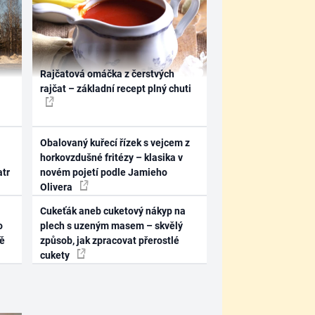
Rajčatová omáčka z čerstvých
rajčat – základní recept plný chuti
Obalovaný kuřecí řízek s vejcem z
horkovzdušné fritézy – klasika v
atr
novém pojetí podle Jamieho
Olivera
Cukeťák aneb cuketový nákyp na
o
plech s uzeným masem – skvělý
ně
způsob, jak zpracovat přerostlé
cukety