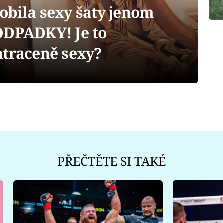
obila sexy šaty jenom
ODPADKY! Je to
atraceně sexy?
PŘEČTĚTE SI TAKÉ