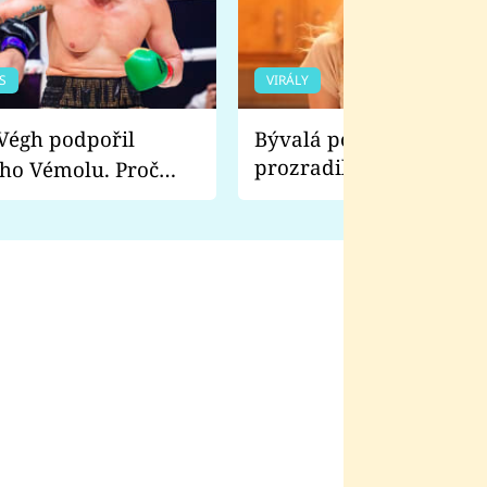
S
VIRÁLY
Bývalá pornoherečka
prozradila, co ji šokova
ho Vémolu. Proč
natáčení Euforie. Vážně
ji zápasit s ním než
bylo drsnější než hanba
 Kinclem?
filmy?