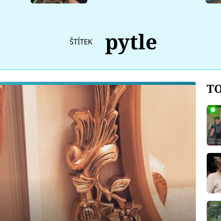
pytle
ŠTÍTEK
TO