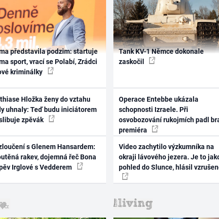
ma představila podzim: startuje
Tank KV-1 Němce dokonale
ma sport, vrací se Polabí, Zrádci
zaskočil
ové kriminálky
thiase Hložka ženy do vztahu
Operace Entebbe ukázala
dy uhnaly: Teď budu iniciátorem
schopnosti Izraele. Při
 slibuje zpěvák
osvobozování rukojmích padl br
premiéra
zloučení s Glenem Hansardem:
Video zachytilo výzkumníka na
outěná rakev, dojemná řeč Bona
okraji lávového jezera. Je to jak
zpěv Irglové s Vedderem
pohled do Slunce, hlásil vzruše