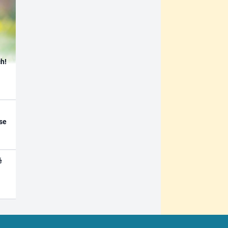
h!
se
é