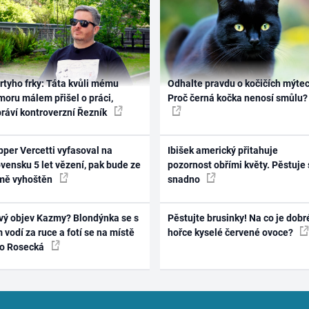
rtyho frky: Táta kvůli mému
Odhalte pravdu o kočičích mýtec
oru málem přišel o práci,
Proč černá kočka nenosí smůlu?
práví kontroverzní Řezník
per Vercetti vyfasoval na
Ibišek americký přitahuje
vensku 5 let vězení, pak bude ze
pozornost obřími květy. Pěstuje 
mě vyhoštěn
snadno
vý objev Kazmy? Blondýnka se s
Pěstujte brusinky! Na co je dobr
 vodí za ruce a fotí se na místě
hořce kyselé červené ovoce?
ko Rosecká