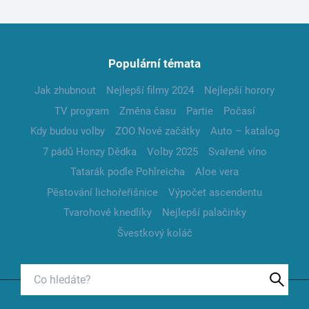
Populární témata
Jak zhubnout
Nejlepší filmy 2024
Nejlepší horory
TV program
Změna času
Partie
Počasí
Kdy budou volby
ZOO Nové začátky
Auto – katalog
7 pádů Honzy Dědka
Volby 2025
Svařené víno
Tatarák podle Pohlreicha
Aloe vera
Pěstování lichořeřišnice
Výpočet ascendentu
Tvarohové knedlíky
Nejlepší palačinky
Švestkový koláč