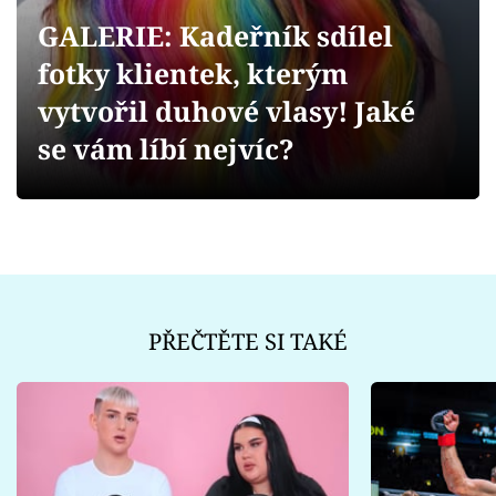
Sex a vztahy
GALERIE: Kadeřník sdílel
Videa
fotky klientek, kterým
vytvořil duhové vlasy! Jaké
Sledujte prima+
se vám líbí nejvíc?
Přihlášení
Sledujte nás
PŘEČTĚTE SI TAKÉ