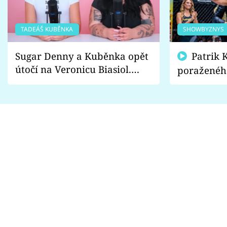
TADEÁŠ KUBĚNKA
SHOWBYZNYS
Sugar Denny a Kuběnka opět
Patrik Kincl se zastal
útočí na Veronicu Biasiol.
poraženéh
Proč je podle nich falešná a
fanoušci n
lže o své nevěře?