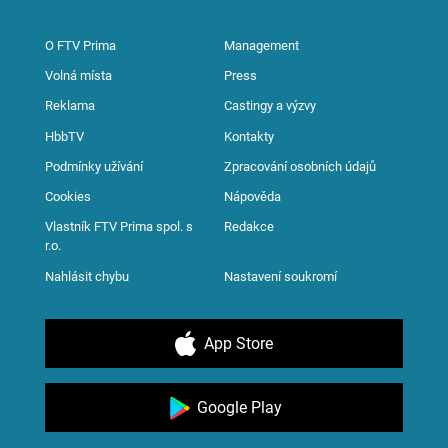
O FTV Prima
Management
Volná místa
Press
Reklama
Castingy a výzvy
HbbTV
Kontakty
Podmínky užívání
Zpracování osobních údajů
Cookies
Nápověda
Vlastník FTV Prima spol. s
Redakce
r.o.
Nahlásit chybu
Nastavení soukromí
App Store
Google Play