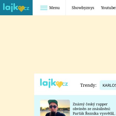
Menu
Showbyznys
Youtube
Youtuberky
Youtubeři
SHOPAHOLICADEL
FATTYPILLOW
ANNA ŠULC
FREESCOOT
SUGAR DENNY
ADAM KAJUMI
LADUŠKA
TADEÁŠ KUBĚNKA
DOMINIKA
DATEL
Trendy:
KARLO
MYSLIVCOVÁ
Známý český rapper
obviněn ze znásilnění:
Parťák Řezníka vysvětlil, 