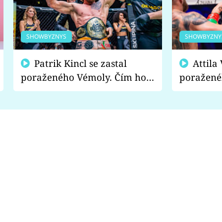
SHOWBYZNYS
SHOWBYZNY
Patrik Kincl se zastal
Attila Végh podpořil
poraženého Vémoly. Čím ho
poražené
fanoušci naštvali?
chce radě
s vítězem