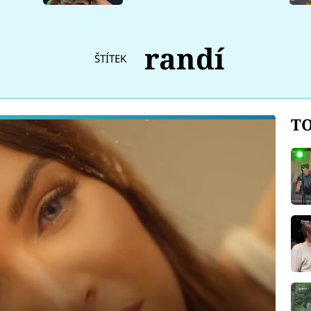
randí
ŠTÍTEK
TO