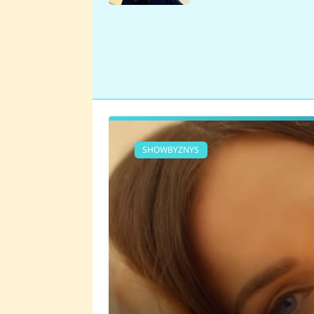
se v Plzni stalo
SHOWBYZNYS