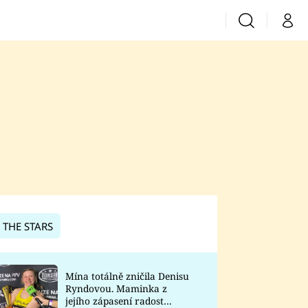
Vyhledávání
Můj 
Prima+
CNN Prima News
Prima Fresh
Prima Living
Prima Zoom
 THE STARS
Prima Lajk
Mína totálně zničila Denisu
Ryndovou. Maminka z
Sledujte nás
jejího zápasení radost