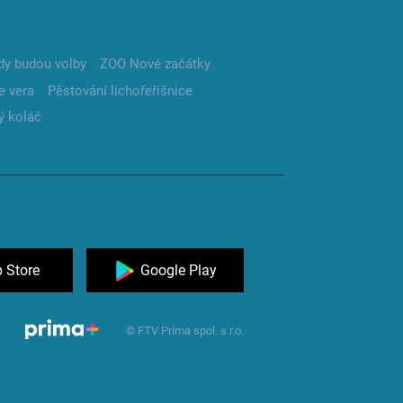
dy budou volby
ZOO Nové začátky
e vera
Pěstování lichořeřišnice
ý koláč
 Store
Google Play
© FTV Prima spol. s r.o.