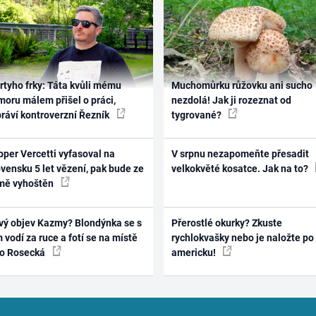
rtyho frky: Táta kvůli mému
Muchomůrku růžovku ani sucho
oru málem přišel o práci,
nezdolá! Jak ji rozeznat od
práví kontroverzní Řezník
tygrované?
per Vercetti vyfasoval na
V srpnu nezapomeňte přesadit
vensku 5 let vězení, pak bude ze
velkokvěté kosatce. Jak na to?
mě vyhoštěn
vý objev Kazmy? Blondýnka se s
Přerostlé okurky? Zkuste
 vodí za ruce a fotí se na místě
rychlokvašky nebo je naložte po
ko Rosecká
americku!