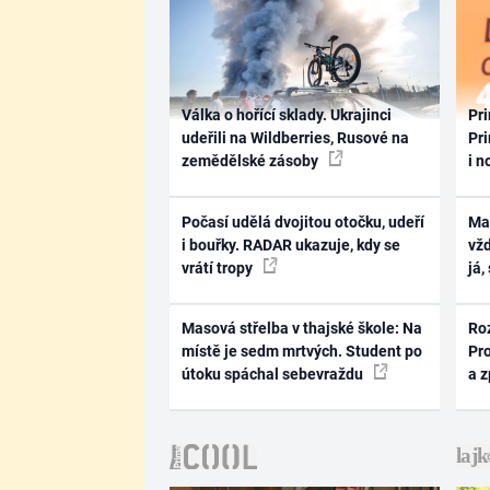
Válka o hořící sklady. Ukrajinci
Pri
udeřili na Wildberries, Rusové na
Pri
zemědělské zásoby
i n
Počasí udělá dvojitou otočku, udeří
Ma
i bouřky. RADAR ukazuje, kdy se
vž
vrátí tropy
já,
Masová střelba v thajské škole: Na
Ro
místě je sedm mrtvých. Student po
Pr
útoku spáchal sebevraždu
a 