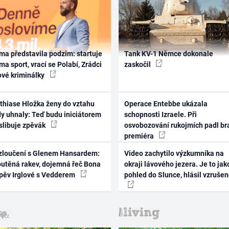
ma představila podzim: startuje
Tank KV-1 Němce dokonale
ma sport, vrací se Polabí, Zrádci
zaskočil
ové kriminálky
thiase Hložka ženy do vztahu
Operace Entebbe ukázala
dy uhnaly: Teď budu iniciátorem
schopnosti Izraele. Při
 slibuje zpěvák
osvobozování rukojmích padl br
premiéra
zloučení s Glenem Hansardem:
Video zachytilo výzkumníka na
outěná rakev, dojemná řeč Bona
okraji lávového jezera. Je to jak
zpěv Irglové s Vedderem
pohled do Slunce, hlásil vzruše