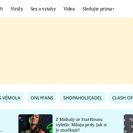
ři
Virály
Sex a vztahy
Videa
Sledujte prima+
Showbyznys
Extrém
VIRÁLY
KURIOZITY
VIDEA
KVÍZY
S VÉMOLA
ONLYFANS
SHOPAHOLICADEL
CLASH OF
Z Mishaly ze StarHousu
vylétlo: Miluju prdy. Jak si
co
je značkuje?