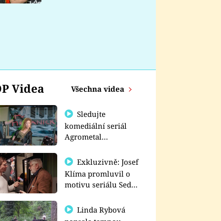
nemá
P Videa
Všechna videa
Sledujte
komediální seriál
Agrometal
exkluzivně na
prima+
Exkluzivně: Josef
Klíma promluvil o
motivu seriálu Sedm
schodů k moci
Linda Rybová