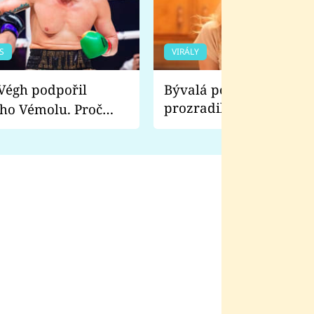
S
VIRÁLY
Bývalá pornoherečka
prozradila, co ji šokova
ho Vémolu. Proč
natáčení Euforie. Vážně
ji zápasit s ním než
bylo drsnější než hanba
 Kinclem?
filmy?