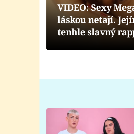
VIDEO: Sexy Mega
láskou netají. Je
tenhle slavný rap