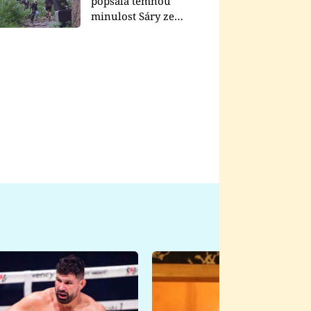
popsala temnou
minulost Sáry ze
seriálu Zákony vlka