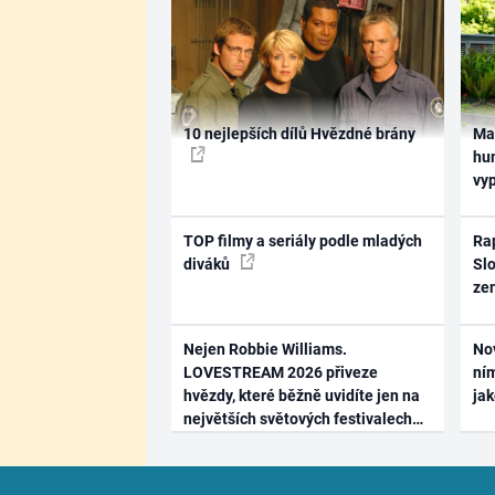
10 nejlepších dílů Hvězdné brány
Ma
hum
vy
TOP filmy a seriály podle mladých
Rap
diváků
Slo
ze
Nejen Robbie Williams.
No
LOVESTREAM 2026 přiveze
ním
hvězdy, které běžně uvidíte jen na
ja
největších světových festivalech