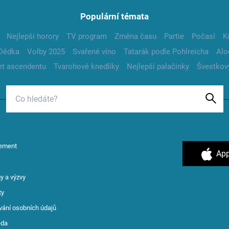
Populární témata
Nejlepší horory
TV program
Změna času
Partie
Počasí
K
Dědka
Volby 2025
Svařené víno
Tatarák podle Pohlreicha
Alo
t ascendentu
Tvarohové knedlíky
Nejlepší palačinky
Švestkov
ement
App
y a výzvy
ty
vání osobních údajů
ěda