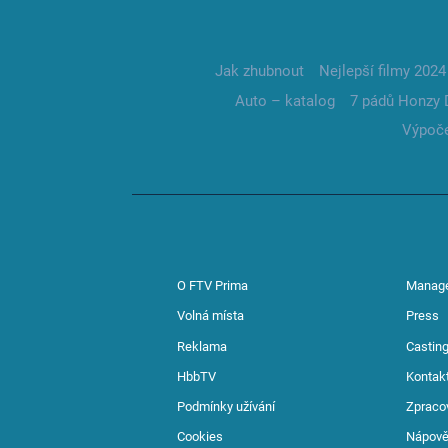
Jak zhubnout
Nejlepší filmy 2024
Auto – katalog
7 pádů Honzy 
Výpoče
O FTV Prima
Manag
Volná místa
Press
Reklama
Casting
HbbTV
Kontak
Podmínky užívání
Zpraco
Cookies
Nápov