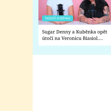
TADEÁŠ KUBĚNKA
Sugar Denny a Kuběnka opět
útočí na Veronicu Biasiol.
Proč je podle nich falešná a
lže o své nevěře?