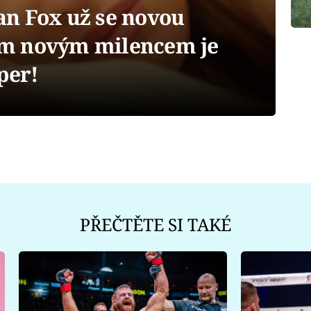
n Fox už se novou
jím novým milencem je
per!
PŘEČTĚTE SI TAKÉ