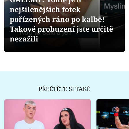
Sex a vztahy
nejšílenějších fotek
Videa
pořízených ráno po kalbě!
Takové probuzení jste určitě
Sledujte prima+
nezažili
Přihlášení
Sledujte nás
PŘEČTĚTE SI TAKÉ