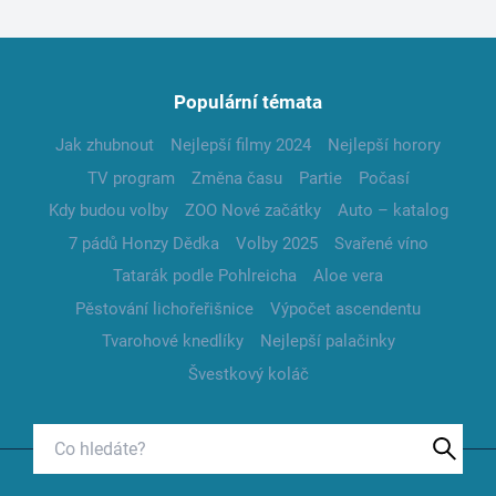
Populární témata
Jak zhubnout
Nejlepší filmy 2024
Nejlepší horory
TV program
Změna času
Partie
Počasí
Kdy budou volby
ZOO Nové začátky
Auto – katalog
7 pádů Honzy Dědka
Volby 2025
Svařené víno
Tatarák podle Pohlreicha
Aloe vera
Pěstování lichořeřišnice
Výpočet ascendentu
Tvarohové knedlíky
Nejlepší palačinky
Švestkový koláč