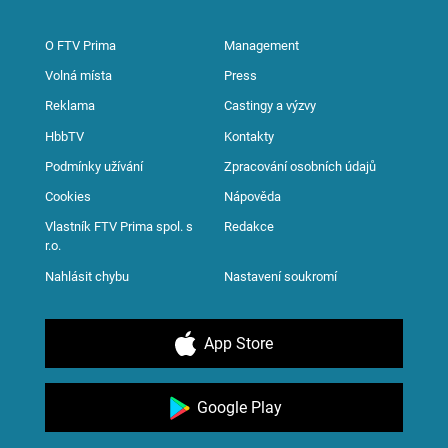
O FTV Prima
Management
Volná místa
Press
Reklama
Castingy a výzvy
HbbTV
Kontakty
Podmínky užívání
Zpracování osobních údajů
Cookies
Nápověda
Vlastník FTV Prima spol. s
Redakce
r.o.
Nahlásit chybu
Nastavení soukromí
App Store
Google Play