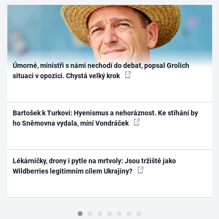
Úmorné, ministři s námi nechodí do debat, popsal Grolich
situaci v opozici. Chystá velký krok
Bartošek k Turkovi: Hyenismus a nehoráznost. Ke stíhání by
ho Sněmovna vydala, míní Vondráček
Lékárničky, drony i pytle na mrtvoly: Jsou tržiště jako
Wildberries legitimním cílem Ukrajiny?