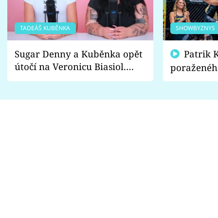
TADEÁŠ KUBĚNKA
SHOWBYZNYS
Sugar Denny a Kuběnka opět
Patrik Kincl se zastal
útočí na Veronicu Biasiol.
poraženéh
Proč je podle nich falešná a
fanoušci n
lže o své nevěře?