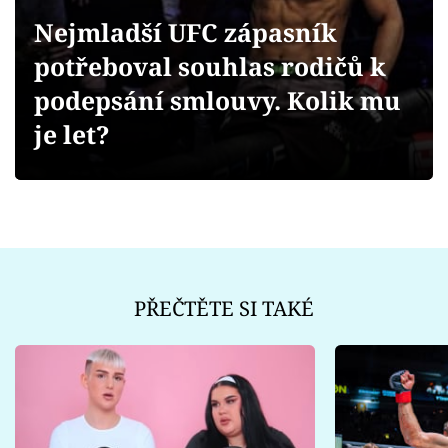
Sex a vztahy
Nejmladší UFC zápasník
Videa
potřeboval souhlas rodičů k
podepsání smlouvy. Kolik mu
Sledujte prima+
je let?
Přihlášení
Sledujte nás
PŘEČTĚTE SI TAKÉ