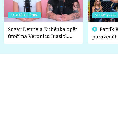
TADEÁŠ KUBĚNKA
SHOWBYZNYS
Sugar Denny a Kuběnka opět
Patrik Kincl se zastal
útočí na Veronicu Biasiol.
poraženéh
Proč je podle nich falešná a
fanoušci n
lže o své nevěře?