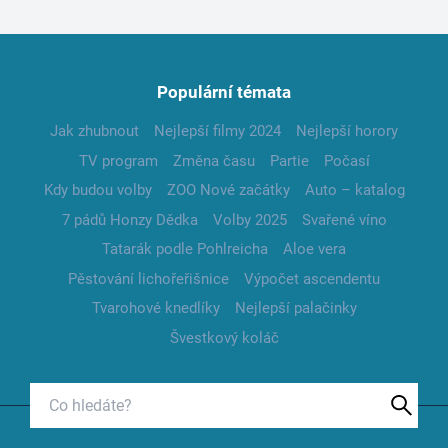
Populární témata
Jak zhubnout
Nejlepší filmy 2024
Nejlepší horory
TV program
Změna času
Partie
Počasí
Kdy budou volby
ZOO Nové začátky
Auto – katalog
7 pádů Honzy Dědka
Volby 2025
Svařené víno
Tatarák podle Pohlreicha
Aloe vera
Pěstování lichořeřišnice
Výpočet ascendentu
Tvarohové knedlíky
Nejlepší palačinky
Švestkový koláč