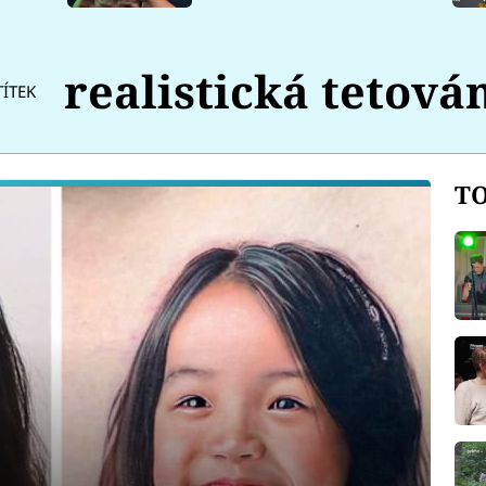
realistická tetová
TÍTEK
TO