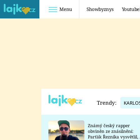
Menu
Showbyznys
Youtube
Youtuberky
Youtubeři
SHOPAHOLICADEL
FATTYPILLOW
ANNA ŠULC
FREESCOOT
SUGAR DENNY
ADAM KAJUMI
LADUŠKA
TADEÁŠ KUBĚNKA
DOMINIKA
DATEL
Trendy:
KARLO
MYSLIVCOVÁ
Známý český rapper
obviněn ze znásilnění:
Parťák Řezníka vysvětlil, 