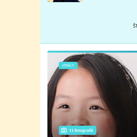
se v Plzni stalo
Š
VIRÁLY
11 fotografií