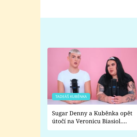
TADEÁŠ KUBĚNKA
Sugar Denny a Kuběnka opět
útočí na Veronicu Biasiol.
Proč je podle nich falešná a
lže o své nevěře?