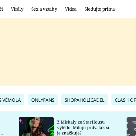
ři
Virály
Sex a vztahy
Videa
Sledujte prima+
Showbyznys
Extrém
VIRÁLY
KURIOZITY
VIDEA
KVÍZY
S VÉMOLA
ONLYFANS
SHOPAHOLICADEL
CLASH OF
Z Mishaly ze StarHousu
vylétlo: Miluju prdy. Jak si
co
je značkuje?