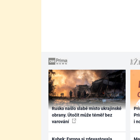
Rusko našlo slabé místo ukrajinské
Pri
obrany. Útočit může téměř bez
Pri
varování
i n
Kubek: Evropa si zdevastovala
Ma