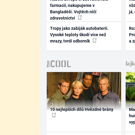
farmacii, nakupujeme v
vž
Bangladéši. Vojtěch ničí
já,
zdravotnictví
Tropy jako zabiják autobaterií.
Ro
Vysoké teploty škodí více než
Pr
mrazy, tvrdí odborník
a 
10 nejlepších dílů Hvězdné brány
Ma
hum
vy