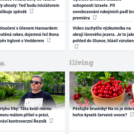
dy uhnaly: Teď budu iniciátorem
schopnosti Izraele. Při
 slibuje zpěvák
osvobozování rukojmích padl br
premiéra
zloučení s Glenem Hansardem:
Video zachytilo výzkumníka na
outěná rakev, dojemná řeč Bona
okraji lávového jezera. Je to jak
zpěv Irglové s Vedderem
pohled do Slunce, hlásil vzruše
rtyho frky: Táta kvůli mému
Pěstujte brusinky! Na co je dobr
oru málem přišel o práci,
hořce kyselé červené ovoce?
práví kontroverzní Řezník