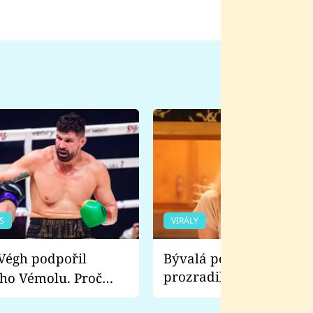
S
VIRÁLY
Bývalá pornoherečka
prozradila, co ji šokova
ho Vémolu. Proč
natáčení Euforie. Vážně
ji zápasit s ním než
bylo drsnější než hanba