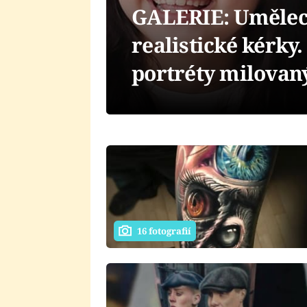
GALERIE: Umělec 
realistické kérky
portréty milovan
16 fotografií