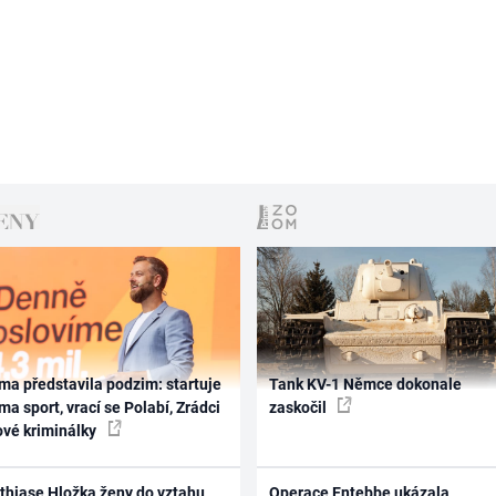
ma představila podzim: startuje
Tank KV-1 Němce dokonale
ma sport, vrací se Polabí, Zrádci
zaskočil
ové kriminálky
thiase Hložka ženy do vztahu
Operace Entebbe ukázala