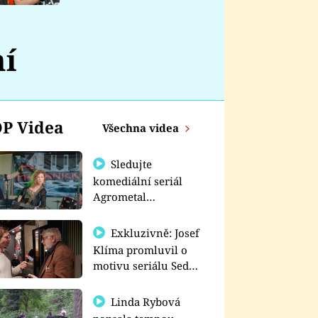
nemá
ní
P Videa
Všechna videa
Sledujte
komediální seriál
Agrometal
exkluzivně na
prima+
Exkluzivně: Josef
Klíma promluvil o
motivu seriálu Sedm
schodů k moci
Linda Rybová