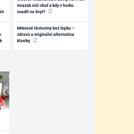
mrazák ničí chuť a kdy v horku
atr
vsadit na šnyt?
Mrkvové těstoviny bez lepku –
o
zdravá a originální alternativa
ně
klasiky
é