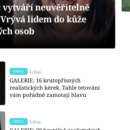
vytváří neuvěřitelně
. Vrývá lidem do kůže
ých osob
VIRÁLY
GALERIE: 16 krutopřísných
realistických kérek. Tahle tetování
vám pořádně zamotají hlavu
VIRÁLY