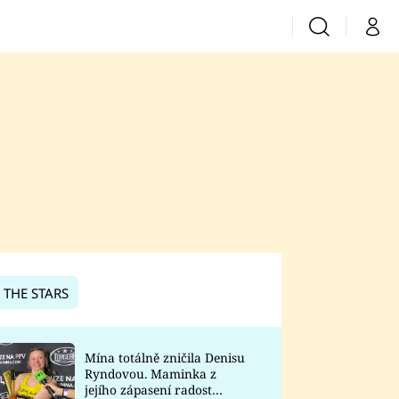
Vyhledávání
Můj 
Prima+
CNN Prima News
Prima Fresh
Prima Living
Prima Zoom
 THE STARS
Prima Lajk
Mína totálně zničila Denisu
Ryndovou. Maminka z
Sledujte nás
jejího zápasení radost