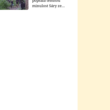
popsala temnou
minulost Sáry ze
seriálu Zákony vlka