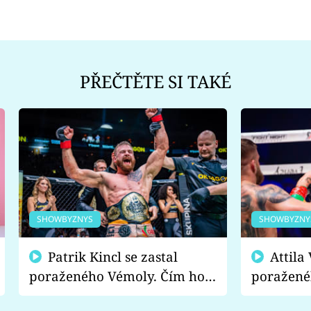
PŘEČTĚTE SI TAKÉ
SHOWBYZNYS
SHOWBYZNY
Patrik Kincl se zastal
Attila Végh podpořil
poraženého Vémoly. Čím ho
poražené
fanoušci naštvali?
chce radě