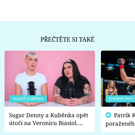
PŘEČTĚTE SI TAKÉ
TADEÁŠ KUBĚNKA
SHOWBYZNYS
Sugar Denny a Kuběnka opět
Patrik Kincl se zastal
útočí na Veronicu Biasiol.
poraženéh
Proč je podle nich falešná a
fanoušci n