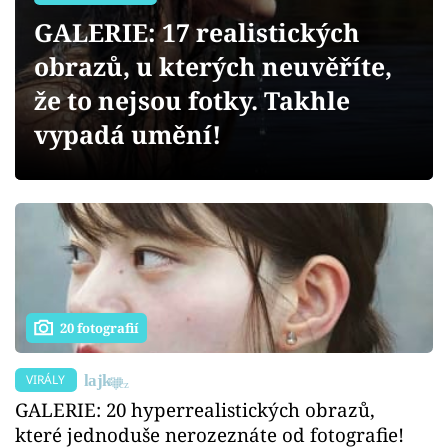
Sex a vztahy
GALERIE: 17 realistických
Videa
obrazů, u kterých neuvěříte,
že to nejsou fotky. Takhle
Sledujte prima+
vypadá umění!
Přihlášení
Sledujte nás
20 fotografií
VIRÁLY
GALERIE: 20 hyperrealistických obrazů,
které jednoduše nerozeznáte od fotografie!