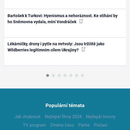
Bartošek k Turkovi: Hyenismus a nehoráznost. Ke stíhání by
ho Sněmovna vydala, míní Vondráček
Lékárničky, drony i pytle na mrtvoly: Jsou tržiště jako
Wildberries legitimním cílem Ukrajiny?
Populární témata
Jak zhubnout
Nejlepší filmy 2024
Nejlepší horory
TV program
Změna času
Partie
Počasí