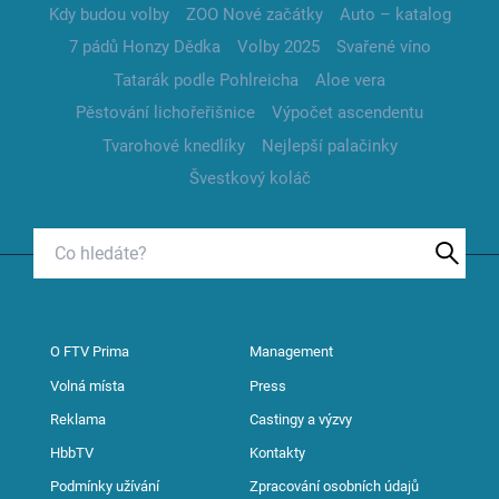
Kdy budou volby
ZOO Nové začátky
Auto – katalog
7 pádů Honzy Dědka
Volby 2025
Svařené víno
Tatarák podle Pohlreicha
Aloe vera
Pěstování lichořeřišnice
Výpočet ascendentu
Tvarohové knedlíky
Nejlepší palačinky
Švestkový koláč
O FTV Prima
Management
Volná místa
Press
Reklama
Castingy a výzvy
HbbTV
Kontakty
Podmínky užívání
Zpracování osobních údajů