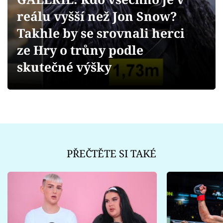
Sex a vztahy
reálu vyšší než Jon Snow?
Videa
Takhle by se srovnali herci
ze Hry o trůny podle
Sledujte prima+
skutečné výšky
Přihlášení
Sledujte nás
PŘEČTĚTE SI TAKÉ