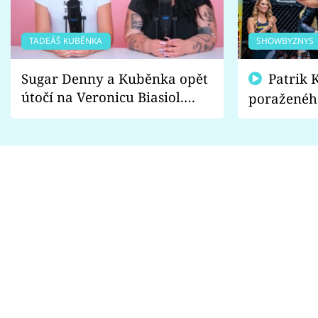
TADEÁŠ KUBĚNKA
SHOWBYZNYS
Sugar Denny a Kuběnka opět
Patrik Kincl se zastal
útočí na Veronicu Biasiol.
poraženéh
Proč je podle nich falešná a
fanoušci n
lže o své nevěře?