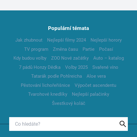
Populární témata
Jak zhubnout
Nejlepší filmy 2024
Nejlepší horory
TV program
Změna času
Partie
Počasí
Kdy budou volby
ZOO Nové začátky
Auto – katalog
7 pádů Honzy Dědka
Volby 2025
Svařené víno
Tatarák podle Pohlreicha
Aloe vera
Pěstování lichořeřišnice
Výpočet ascendentu
Tvarohové knedlíky
Nejlepší palačinky
Švestkový koláč