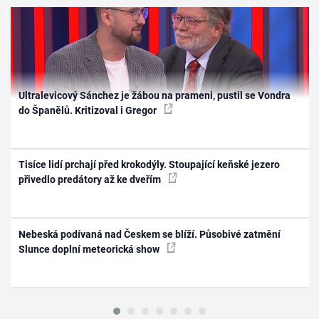
Ultralevicový Sánchez je žábou na prameni, pustil se Vondra
do Španělů. Kritizoval i Gregor
Tisíce lidí prchají před krokodýly. Stoupající keňské jezero
přivedlo predátory až ke dveřím
Nebeská podívaná nad Českem se blíží. Působivé zatmění
Slunce doplní meteorická show