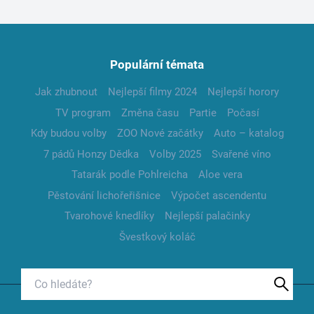
Populární témata
Jak zhubnout
Nejlepší filmy 2024
Nejlepší horory
TV program
Změna času
Partie
Počasí
Kdy budou volby
ZOO Nové začátky
Auto – katalog
7 pádů Honzy Dědka
Volby 2025
Svařené víno
Tatarák podle Pohlreicha
Aloe vera
Pěstování lichořeřišnice
Výpočet ascendentu
Tvarohové knedlíky
Nejlepší palačinky
Švestkový koláč