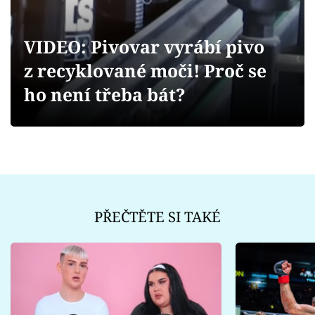
Sex a vztahy
Videa
VIDEO: Pivovar vyrábí pivo
z recyklované moči! Proč se
Sledujte prima+
ho není třeba bát?
Přihlášení
Sledujte nás
PŘEČTĚTE SI TAKÉ