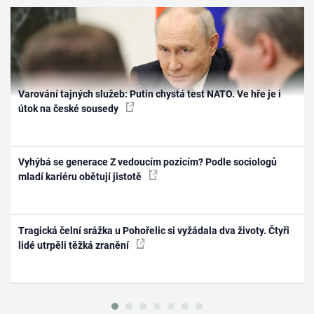
Varování tajných služeb: Putin chystá test NATO. Ve hře je i
útok na české sousedy
Vyhýbá se generace Z vedoucím pozicím? Podle sociologů
mladí kariéru obětují jistotě
Tragická čelní srážka u Pohořelic si vyžádala dva životy. Čtyři
lidé utrpěli těžká zranění