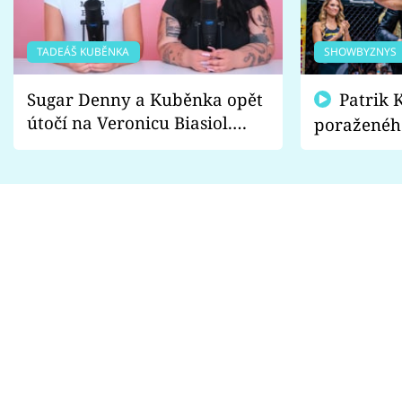
TADEÁŠ KUBĚNKA
SHOWBYZNYS
Sugar Denny a Kuběnka opět
Patrik Kincl se zastal
útočí na Veronicu Biasiol.
poraženéh
Proč je podle nich falešná a
fanoušci n
lže o své nevěře?