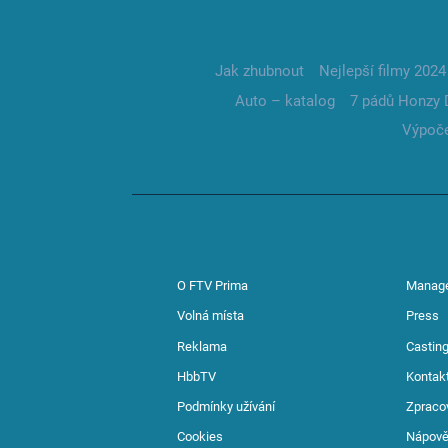
Jak zhubnout
Nejlepší filmy 2024
Auto – katalog
7 pádů Honzy 
Výpoče
O FTV Prima
Manag
Volná místa
Press
Reklama
Casting
HbbTV
Kontak
Podmínky užívání
Zpraco
Cookies
Nápov