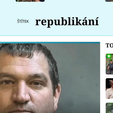
republikání
ŠTÍTEK
TO