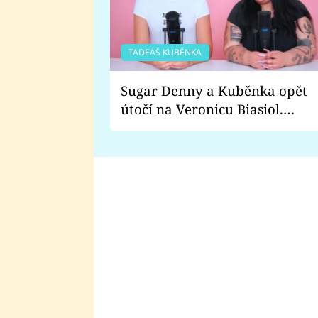
TADEÁŠ KUBĚNKA
Sugar Denny a Kuběnka opět
útočí na Veronicu Biasiol.
Proč je podle nich falešná a
lže o své nevěře?