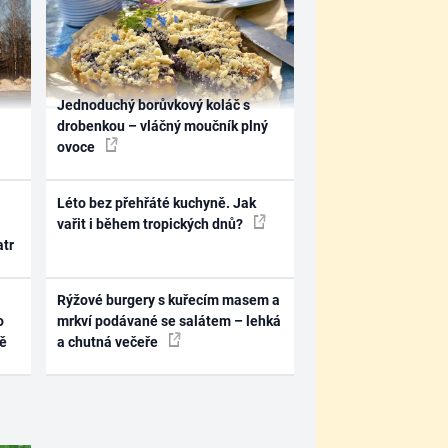
Jednoduchý borůvkový koláč s
drobenkou – vláčný moučník plný
ovoce
Léto bez přehřáté kuchyně. Jak
vařit i během tropických dnů?
atr
Rýžové burgery s kuřecím masem a
o
mrkví podávané se salátem – lehká
ně
a chutná večeře