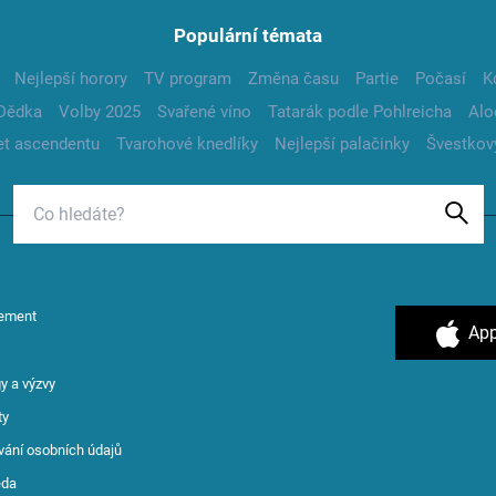
Populární témata
Nejlepší horory
TV program
Změna času
Partie
Počasí
K
Dědka
Volby 2025
Svařené víno
Tatarák podle Pohlreicha
Alo
t ascendentu
Tvarohové knedlíky
Nejlepší palačinky
Švestkov
ement
App
y a výzvy
ty
vání osobních údajů
ěda