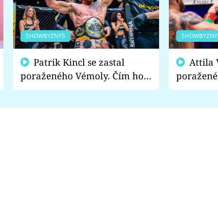
SHOWBYZNYS
SHOWBYZNY
Patrik Kincl se zastal
Attila Végh podpořil
poraženého Vémoly. Čím ho
poražené
fanoušci naštvali?
chce radě
s vítězem