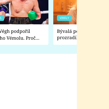
S
VIRÁLY
Bývalá pornoherečka
prozradila, co ji šokova
ho Vémolu. Proč
natáčení Euforie. Vážně
ji zápasit s ním než
bylo drsnější než hanba
 Kinclem?
filmy?