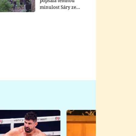
popsala temnou
minulost Sáry ze
seriálu Zákony vlka