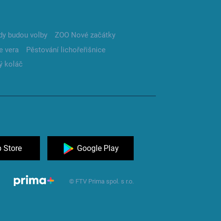
dy budou volby
ZOO Nové začátky
e vera
Pěstování lichořeřišnice
ý koláč
 Store
Google Play
© FTV Prima spol. s r.o.