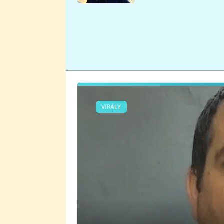
se v Plzni stalo
VIRÁLY