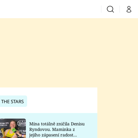
Vyhledávání
Můj 
Prima+
CNN Prima News
Prima Fresh
Prima Living
Prima Zoom
 THE STARS
Prima Lajk
Mína totálně zničila Denisu
Ryndovou. Maminka z
Sledujte nás
jejího zápasení radost