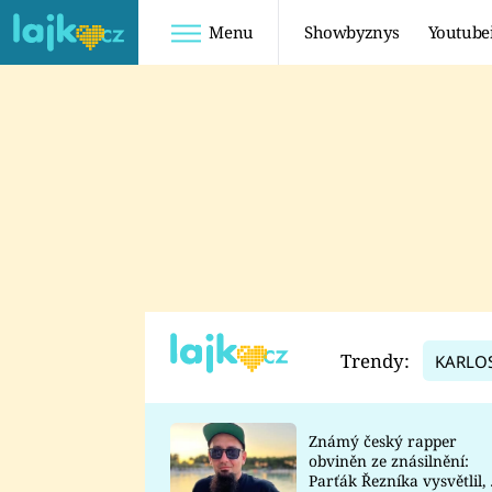
Menu
Showbyznys
Youtube
Youtuberky
Youtubeři
SHOPAHOLICADEL
FATTYPILLOW
ANNA ŠULC
FREESCOOT
SUGAR DENNY
ADAM KAJUMI
LADUŠKA
TADEÁŠ KUBĚNKA
DOMINIKA
DATEL
Trendy:
KARLO
MYSLIVCOVÁ
Známý český rapper
obviněn ze znásilnění:
Parťák Řezníka vysvětlil, 