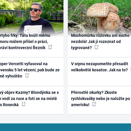
rtyho frky: Táta kvůli mému
Muchomůrku růžovku ani sucho
oru málem přišel o práci,
nezdolá! Jak ji rozeznat od
práví kontroverzní Řezník
tygrované?
per Vercetti vyfasoval na
V srpnu nezapomeňte přesadit
vensku 5 let vězení, pak bude ze
velkokvěté kosatce. Jak na to?
mě vyhoštěn
vý objev Kazmy? Blondýnka se s
Přerostlé okurky? Zkuste
 vodí za ruce a fotí se na místě
rychlokvašky nebo je naložte po
ko Rosecká
americku!