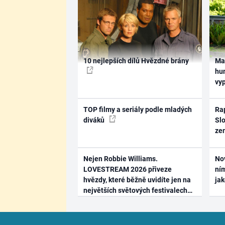
10 nejlepších dílů Hvězdné brány
Ma
hum
vy
TOP filmy a seriály podle mladých
Rap
diváků
Slo
ze
Nejen Robbie Williams.
No
LOVESTREAM 2026 přiveze
ním
hvězdy, které běžně uvidíte jen na
ja
největších světových festivalech