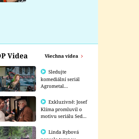
nemá
P Videa
Všechna videa
Sledujte
komediální seriál
Agrometal
exkluzivně na
prima+
Exkluzivně: Josef
Klíma promluvil o
motivu seriálu Sedm
schodů k moci
Linda Rybová