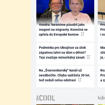
Vondra: Nesmíme působit jako
Pri
magnet na migranty. Konečná se
Pri
opřela do Evropské komise
i n
Podmínka pro Ukrajince za útok
Ma
zápalnou lahví na dům s dětmi?
vž
Tejc zvažuje mimořádný zásah
já,
Na „Švarcenberský“ kanál už
Ro
neodbočíte. Chyba vydržela 30 let,
Pr
teď ceduli celou odstraní
a 