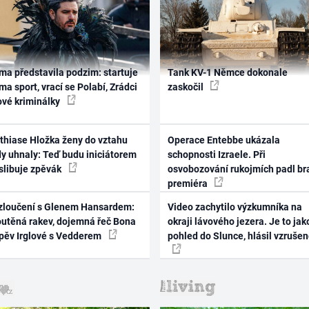
ma představila podzim: startuje
Tank KV-1 Němce dokonale
ma sport, vrací se Polabí, Zrádci
zaskočil
ové kriminálky
thiase Hložka ženy do vztahu
Operace Entebbe ukázala
dy uhnaly: Teď budu iniciátorem
schopnosti Izraele. Při
 slibuje zpěvák
osvobozování rukojmích padl br
premiéra
zloučení s Glenem Hansardem:
Video zachytilo výzkumníka na
outěná rakev, dojemná řeč Bona
okraji lávového jezera. Je to jak
zpěv Irglové s Vedderem
pohled do Slunce, hlásil vzruše