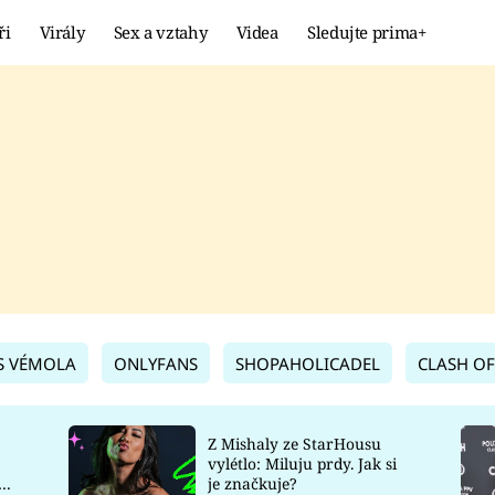
ři
Virály
Sex a vztahy
Videa
Sledujte prima+
Showbyznys
Extrém
VIRÁLY
KURIOZITY
VIDEA
KVÍZY
S VÉMOLA
ONLYFANS
SHOPAHOLICADEL
CLASH OF
Z Mishaly ze StarHousu
vylétlo: Miluju prdy. Jak si
co
je značkuje?