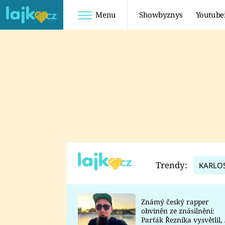
Menu
Showbyznys
Youtube
Youtuberky
Youtubeři
SHOPAHOLICADEL
FATTYPILLOW
ANNA ŠULC
FREESCOOT
SUGAR DENNY
ADAM KAJUMI
LADUŠKA
TADEÁŠ KUBĚNKA
DOMINIKA
DATEL
Trendy:
KARLO
MYSLIVCOVÁ
Známý český rapper
obviněn ze znásilnění:
Parťák Řezníka vysvětlil, 