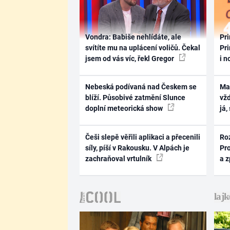
Vondra: Babiše nehlídáte, ale
Pri
svítíte mu na uplácení voličů. Čekal
Pri
jsem od vás víc, řekl Gregor
i n
Nebeská podívaná nad Českem se
Ma
blíží. Působivé zatmění Slunce
vž
doplní meteorická show
já,
Češi slepě věřili aplikaci a přecenili
Ro
síly, píší v Rakousku. V Alpách je
Pr
zachraňoval vrtulník
a 