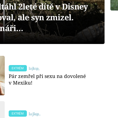
táhl 2leté dítě v Disney
val, ale syn zmizel.
anáři…
EXTRÉM
Pár zemřel při sexu na dovolené
v Mexiku!
EXTRÉM