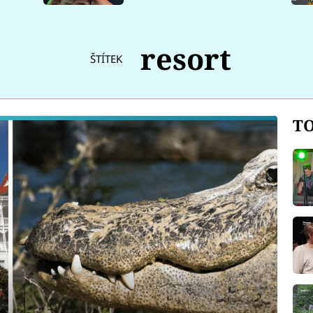
resort
ŠTÍTEK
TO