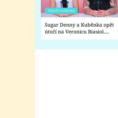
TADEÁŠ KUBĚNKA
Sugar Denny a Kuběnka opět
útočí na Veronicu Biasiol.
Proč je podle nich falešná a
lže o své nevěře?