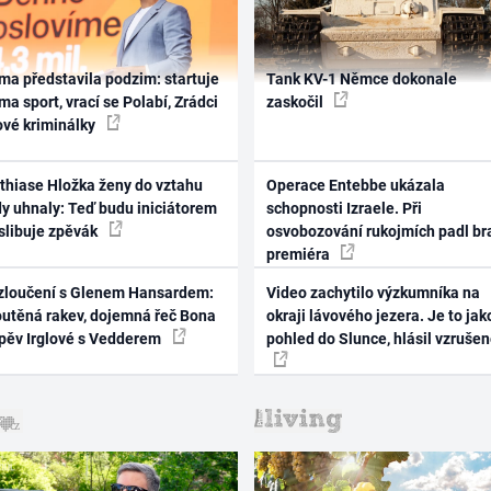
ma představila podzim: startuje
Tank KV-1 Němce dokonale
ma sport, vrací se Polabí, Zrádci
zaskočil
ové kriminálky
thiase Hložka ženy do vztahu
Operace Entebbe ukázala
dy uhnaly: Teď budu iniciátorem
schopnosti Izraele. Při
 slibuje zpěvák
osvobozování rukojmích padl br
premiéra
zloučení s Glenem Hansardem:
Video zachytilo výzkumníka na
outěná rakev, dojemná řeč Bona
okraji lávového jezera. Je to jak
zpěv Irglové s Vedderem
pohled do Slunce, hlásil vzruše