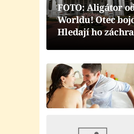
FOTO: Aligátor od
Worldu! Otec bojo
Hledají ho záchr