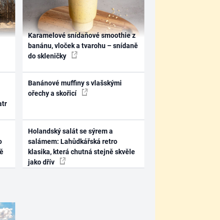
Karamelové snídaňové smoothie z
banánu, vloček a tvarohu – snídaně
do skleničky
Banánové muffiny s vlašskými
ořechy a skořicí
atr
Holandský salát se sýrem a
o
salámem: Lahůdkářská retro
ně
klasika, která chutná stejně skvěle
jako dřív