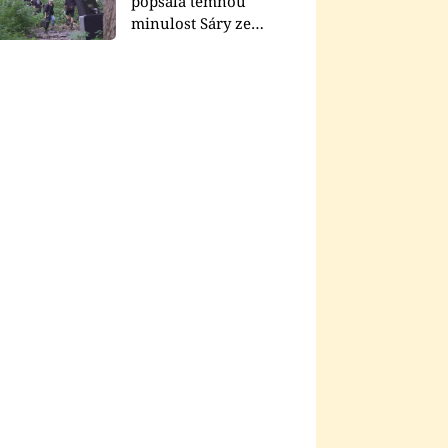
popsala temnou
minulost Sáry ze
seriálu Zákony vlka