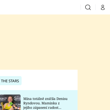
Vyhledávání
Můj 
Prima+
CNN Prima News
Prima Fresh
Prima Living
Prima Zoom
 THE STARS
Prima Lajk
Mína totálně zničila Denisu
Ryndovou. Maminka z
Sledujte nás
jejího zápasení radost