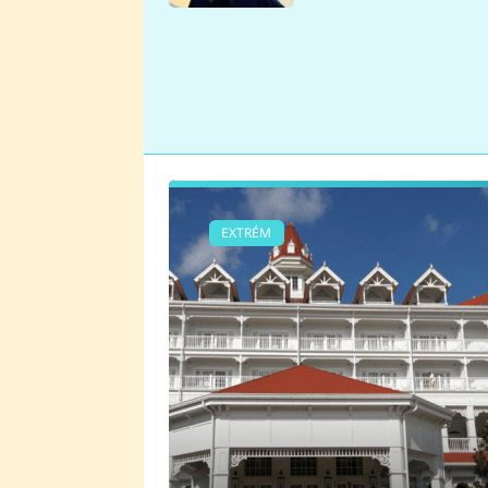
se v Plzni stalo
EXTRÉM