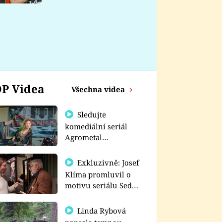
nemá
P Videa
Všechna videa
Sledujte
komediální seriál
Agrometal
exkluzivně na
prima+
Exkluzivně: Josef
Klíma promluvil o
motivu seriálu Sedm
schodů k moci
Linda Rybová