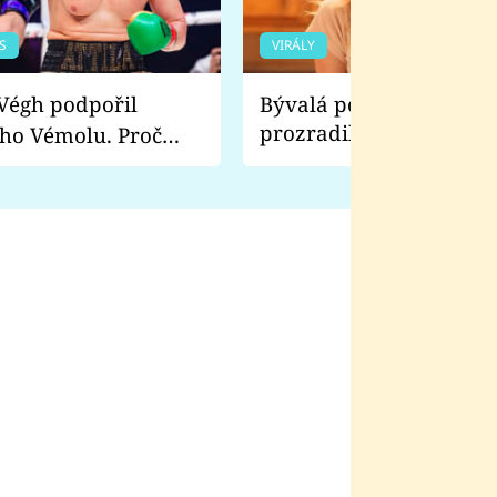
S
VIRÁLY
Bývalá pornoherečka
prozradila, co ji šokova
ho Vémolu. Proč
natáčení Euforie. Vážně
ji zápasit s ním než
bylo drsnější než hanba
 Kinclem?
filmy?