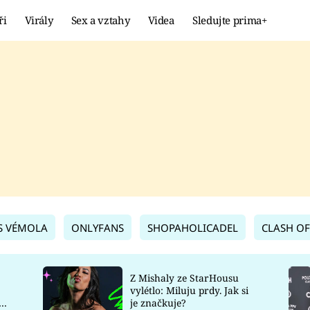
ři
Virály
Sex a vztahy
Videa
Sledujte prima+
Showbyznys
Extrém
VIRÁLY
KURIOZITY
VIDEA
KVÍZY
S VÉMOLA
ONLYFANS
SHOPAHOLICADEL
CLASH OF
Z Mishaly ze StarHousu
vylétlo: Miluju prdy. Jak si
co
je značkuje?