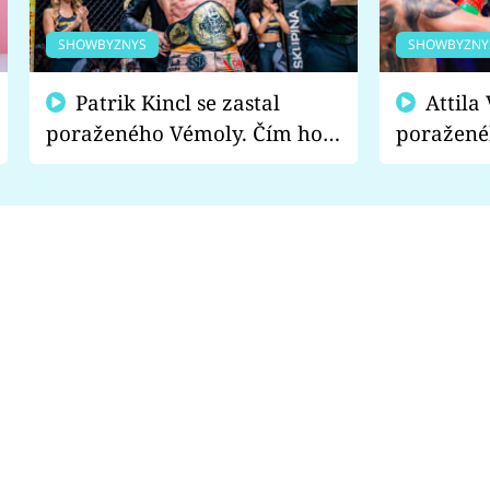
SHOWBYZNYS
SHOWBYZNY
Patrik Kincl se zastal
Attila Végh podpořil
poraženého Vémoly. Čím ho
poražené
fanoušci naštvali?
chce radě
s vítězem