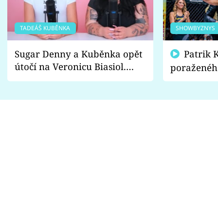
TADEÁŠ KUBĚNKA
SHOWBYZNYS
Sugar Denny a Kuběnka opět
Patrik Kincl se zastal
útočí na Veronicu Biasiol.
poraženéh
Proč je podle nich falešná a
fanoušci n
lže o své nevěře?