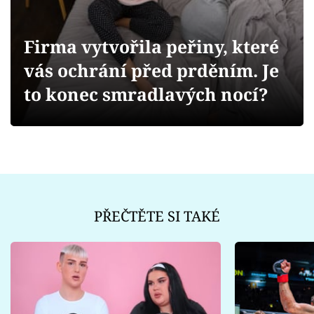
Sex a vztahy
Videa
Firma vytvořila peřiny, které
vás ochrání před prděním. Je
Sledujte prima+
to konec smradlavých nocí?
Přihlášení
Sledujte nás
PŘEČTĚTE SI TAKÉ