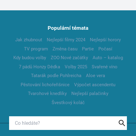
Populární témata
Jak zhubnout
Nejlepší filmy 2024
Nejlepší horory
TV program
Změna času
Partie
Počasí
Kdy budou volby
ZOO Nové začátky
Auto – katalog
7 pádů Honzy Dědka
Volby 2025
Svařené víno
Tatarák podle Pohlreicha
Aloe vera
Pěstování lichořeřišnice
Výpočet ascendentu
Tvarohové knedlíky
Nejlepší palačinky
Švestkový koláč