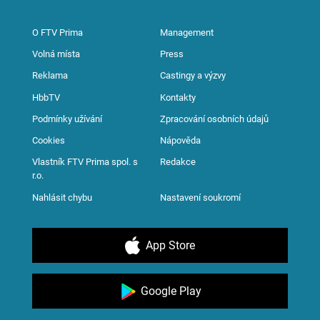
O FTV Prima
Management
Volná místa
Press
Reklama
Castingy a výzvy
HbbTV
Kontakty
Podmínky užívání
Zpracování osobních údajů
Cookies
Nápověda
Vlastník FTV Prima spol. s
Redakce
r.o.
Nahlásit chybu
Nastavení soukromí
App Store
Google Play