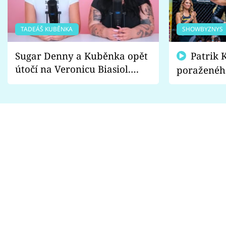
TADEÁŠ KUBĚNKA
SHOWBYZNYS
Sugar Denny a Kuběnka opět
Patrik Kincl se zastal
útočí na Veronicu Biasiol.
poraženéh
Proč je podle nich falešná a
fanoušci n
lže o své nevěře?