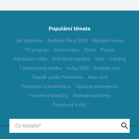
Populární témata
Jak zhubnout
Nejlepší filmy 2024
Nejlepší horory
TV program
Změna času
Partie
Počasí
Kdy budou volby
ZOO Nové začátky
Auto – katalog
7 pádů Honzy Dědka
Volby 2025
Svařené víno
Tatarák podle Pohlreicha
Aloe vera
Pěstování lichořeřišnice
Výpočet ascendentu
Tvarohové knedlíky
Nejlepší palačinky
Švestkový koláč