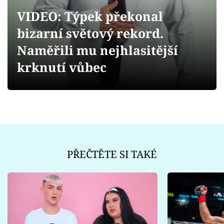
Sex a vztahy
VIDEO: Týpek překonal
Videa
bizarní světový rekord.
Naměřili mu nejhlasitější
Sledujte prima+
krknutí vůbec
Přihlášení
Sledujte nás
PŘEČTĚTE SI TAKÉ