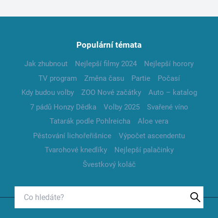
Populární témata
Jak zhubnout
Nejlepší filmy 2024
Nejlepší horory
TV program
Změna času
Partie
Počasí
Kdy budou volby
ZOO Nové začátky
Auto – katalog
7 pádů Honzy Dědka
Volby 2025
Svařené víno
Tatarák podle Pohlreicha
Aloe vera
Pěstování lichořeřišnice
Výpočet ascendentu
Tvarohové knedlíky
Nejlepší palačinky
Švestkový koláč