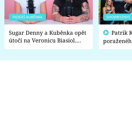
TADEÁŠ KUBĚNKA
SHOWBYZNYS
Sugar Denny a Kuběnka opět
Patrik Kincl se zastal
útočí na Veronicu Biasiol.
poraženéh
Proč je podle nich falešná a
fanoušci n
lže o své nevěře?