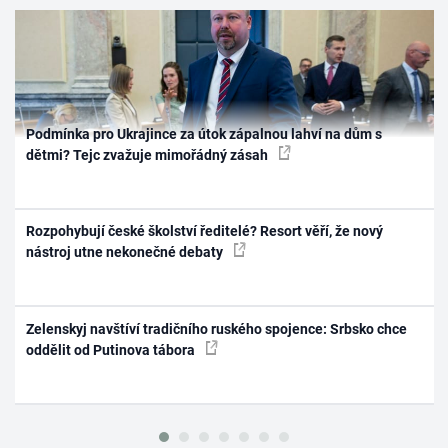
Podmínka pro Ukrajince za útok zápalnou lahví na dům s
dětmi? Tejc zvažuje mimořádný zásah
Rozpohybují české školství ředitelé? Resort věří, že nový
nástroj utne nekonečné debaty
Zelenskyj navštíví tradičního ruského spojence: Srbsko chce
oddělit od Putinova tábora