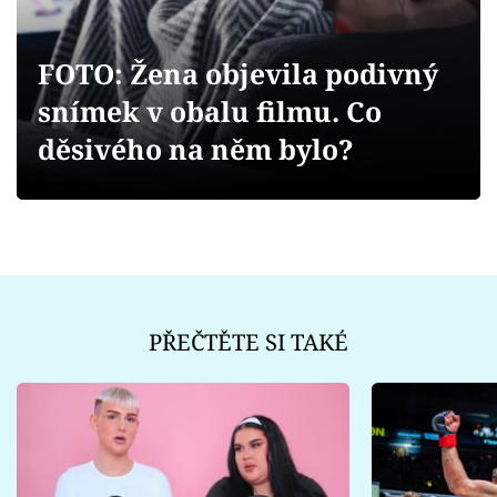
Sex a vztahy
Videa
FOTO: Žena objevila podivný
snímek v obalu filmu. Co
Sledujte prima+
děsivého na něm bylo?
Přihlášení
Sledujte nás
PŘEČTĚTE SI TAKÉ