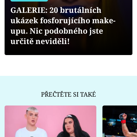
Sledujte prima+
GALERIE: 20 brutálních
ukázek fosforujícího make-
Přihlášení
upu. Nic podobného jste
určitě neviděli!
Sledujte nás
PŘEČTĚTE SI TAKÉ