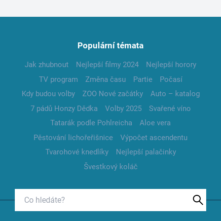
Populární témata
Jak zhubnout
Nejlepší filmy 2024
Nejlepší horory
TV program
Změna času
Partie
Počasí
Kdy budou volby
ZOO Nové začátky
Auto – katalog
7 pádů Honzy Dědka
Volby 2025
Svařené víno
Tatarák podle Pohlreicha
Aloe vera
Pěstování lichořeřišnice
Výpočet ascendentu
Tvarohové knedlíky
Nejlepší palačinky
Švestkový koláč