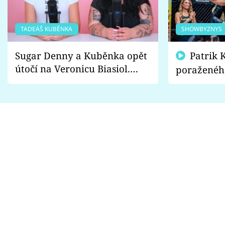
TADEÁŠ KUBĚNKA
SHOWBYZNYS
Sugar Denny a Kuběnka opět
Patrik Kincl se zastal
útočí na Veronicu Biasiol.
poraženéh
Proč je podle nich falešná a
fanoušci n
lže o své nevěře?