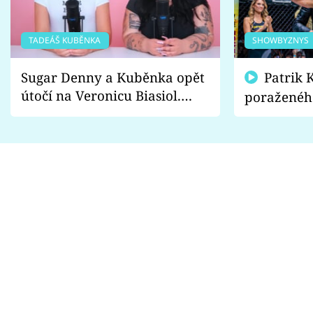
TADEÁŠ KUBĚNKA
SHOWBYZNYS
Sugar Denny a Kuběnka opět
Patrik Kincl se zastal
útočí na Veronicu Biasiol.
poraženéh
Proč je podle nich falešná a
fanoušci n
lže o své nevěře?