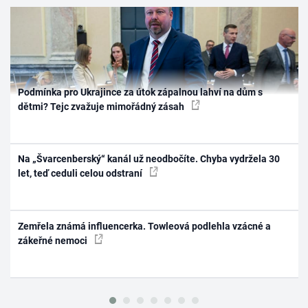
Podmínka pro Ukrajince za útok zápalnou lahví na dům s
dětmi? Tejc zvažuje mimořádný zásah
Na „Švarcenberský“ kanál už neodbočíte. Chyba vydržela 30
let, teď ceduli celou odstraní
Zemřela známá influencerka. Towleová podlehla vzácné a
zákeřné nemoci