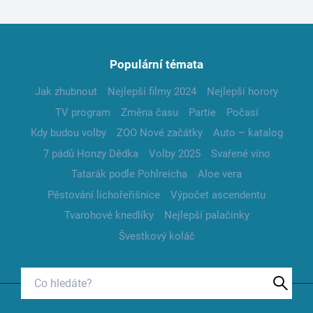
Populární témata
Jak zhubnout
Nejlepší filmy 2024
Nejlepší horory
TV program
Změna času
Partie
Počasí
Kdy budou volby
ZOO Nové začátky
Auto – katalog
7 pádů Honzy Dědka
Volby 2025
Svařené víno
Tatarák podle Pohlreicha
Aloe vera
Pěstování lichořeřišnice
Výpočet ascendentu
Tvarohové knedlíky
Nejlepší palačinky
Švestkový koláč