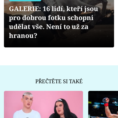
Sex a vztahy
GALERIE: 16 lidí, kteří jsou
Videa
pro dobrou fotku schopni
udělat vše. Není to už za
Sledujte prima+
hranou?
Přihlášení
Sledujte nás
PŘEČTĚTE SI TAKÉ