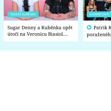
TADEÁŠ KUBĚNKA
SHOWBYZNYS
Sugar Denny a Kuběnka opět
Patrik Kincl se zastal
útočí na Veronicu Biasiol.
poraženéh
Proč je podle nich falešná a
fanoušci n
lže o své nevěře?