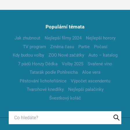
Populární témata
Jak zhubnout
Nejlepší filmy 2024
Nejlepší horory
TV program
Změna času
Partie
Počasí
Kdy budou volby
ZOO Nové začátky
Auto – katalog
7 pádů Honzy Dědka
Volby 2025
Svařené víno
Tatarák podle Pohlreicha
Aloe vera
Pěstování lichořeřišnice
Výpočet ascendentu
Tvarohové knedlíky
Nejlepší palačinky
Švestkový koláč