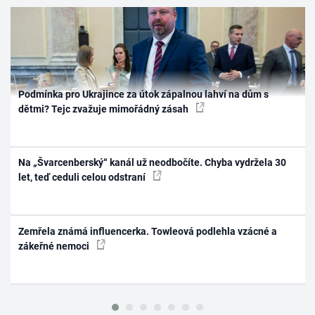
Podmínka pro Ukrajince za útok zápalnou lahví na dům s
dětmi? Tejc zvažuje mimořádný zásah
Na „Švarcenberský“ kanál už neodbočíte. Chyba vydržela 30
let, teď ceduli celou odstraní
Zemřela známá influencerka. Towleová podlehla vzácné a
zákeřné nemoci