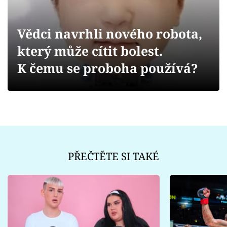
Sex a vztahy
Videa
Vědci navrhli nového robota,
který může cítit bolest.
Sledujte prima+
K čemu se proboha používá?
Přihlášení
Sledujte nás
PŘEČTĚTE SI TAKÉ