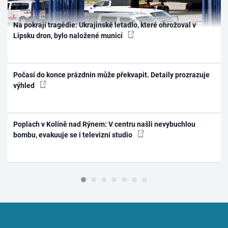
Na pokraji tragédie: Ukrajinské letadlo, které ohrožoval v
Lipsku dron, bylo naložené municí
Počasí do konce prázdnin může překvapit. Detaily prozrazuje
výhled
Poplach v Kolíně nad Rýnem: V centru našli nevybuchlou
bombu, evakuuje se i televizní studio