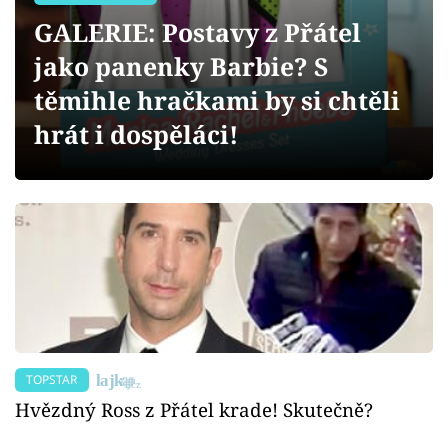
Sex a vztahy
GALERIE: Postavy z Přátel
Videa
jako panenky Barbie? S
těmihle hračkami by si chtěli
Sledujte prima+
hrát i dospěláci!
Přihlášení
Sledujte nás
TOPSTAR
Hvězdný Ross z Přátel krade! Skutečně?