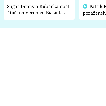
Sugar Denny a Kuběnka opět
Patrik Kincl se zastal
útočí na Veronicu Biasiol.
poraženéh
Proč je podle nich falešná a
fanoušci n
lže o své nevěře?