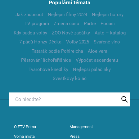
Populární témata
Jak zhubnout
Nejlepší filmy 2024
Nejlepší horory
TV program
Změna času
Partie
Počasí
Kdy budou volby
ZOO Nové začátky
Auto – katalog
7 pádů Honzy Dědka
Volby 2025
Svařené víno
Tatarák podle Pohlreicha
Aloe vera
Pěstování lichořeřišnice
Výpočet ascendentu
Tvarohové knedlíky
Nejlepší palačinky
Švestkový koláč
O FTV Prima
Management
Volná místa
Press