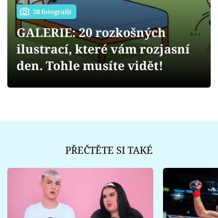
Sex a vztahy
20 fotografií
Videa
GALERIE: 20 rozkošných
ilustrací, které vám rozjasní
Sledujte prima+
den. Tohle musíte vidět!
Přihlášení
Sledujte nás
PŘEČTĚTE SI TAKÉ