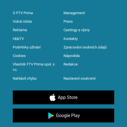
O FTV Prima
Management
Volná místa
Press
Reklama
Castingy a výzvy
HbbTV
Kontakty
Podmínky užívání
Zpracování osobních údajů
Cookies
Nápověda
Vlastník FTV Prima spol. s
Redakce
r.o.
Nahlásit chybu
Nastavení soukromí
App Store
Google Play