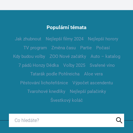
Populární témata
Jak zhubnout
Nejlepší filmy 2024
Nejlepší horory
TV program
Změna času
Partie
Počasí
Kdy budou volby
ZOO Nové začátky
Auto – katalog
7 pádů Honzy Dědka
Volby 2025
Svařené víno
Tatarák podle Pohlreicha
Aloe vera
Pěstování lichořeřišnice
Výpočet ascendentu
Tvarohové knedlíky
Nejlepší palačinky
Švestkový koláč